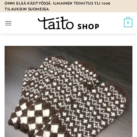
Skip
ONNI ELÄÄ KÄSITYÖSSÄ. ILMAINEN TOIMITUS YLI 100€
TILAUKSIIN SUOMESSA.
to
content
0