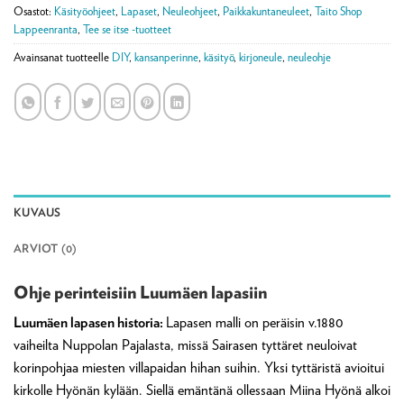
Osastot:
Käsityöohjeet
,
Lapaset
,
Neuleohjeet
,
Paikkakuntaneuleet
,
Taito Shop
Lappeenranta
,
Tee se itse -tuotteet
Avainsanat tuotteelle
DIY
,
kansanperinne
,
käsityö
,
kirjoneule
,
neuleohje
KUVAUS
ARVIOT (0)
Ohje perinteisiin Luumäen lapasiin
Luumäen lapasen historia:
Lapasen malli on peräisin v.1880
vaiheilta Nuppolan Pajalasta, missä Sairasen tyttäret neuloivat
korinpohjaa miesten villapaidan hihan suihin. Yksi tyttäristä avioitui
kirkolle Hyönän kylään. Siellä emäntänä ollessaan Miina Hyönä alkoi