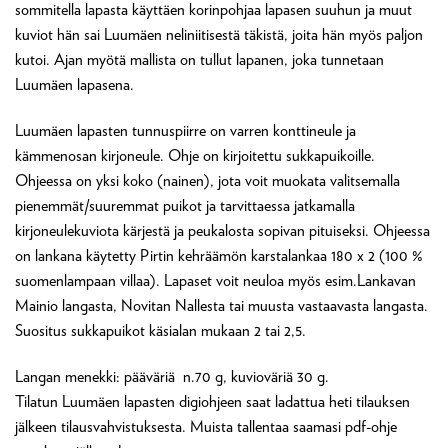
sommitella lapasta käyttäen korinpohjaa lapasen suuhun ja muut
kuviot hän sai Luumäen neliniitisestä täkistä, joita hän myös paljon
kutoi. Ajan myötä mallista on tullut lapanen, joka tunnetaan
Luumäen lapasena.
Luumäen lapasten tunnuspiirre on varren konttineule ja
kämmenosan kirjoneule. Ohje on kirjoitettu sukkapuikoille.
Ohjeessa on yksi koko (nainen), jota voit muokata valitsemalla
pienemmät/suuremmat puikot ja tarvittaessa jatkamalla
kirjoneulekuviota kärjestä ja peukalosta sopivan pituiseksi. Ohjeessa
on lankana käytetty Pirtin kehräämön karstalankaa 180 x 2 (100 %
suomenlampaan villaa). Lapaset voit neuloa myös esim.Lankavan
Mainio langasta, Novitan Nallesta tai muusta vastaavasta langasta.
Suositus sukkapuikot käsialan mukaan 2 tai 2,5.
Langan menekki: pääväriä n.70 g, kuvioväriä 30 g.
Tilatun Luumäen lapasten digiohjeen saat ladattua heti tilauksen
jälkeen tilausvahvistuksesta. Muista tallentaa saamasi pdf-ohje