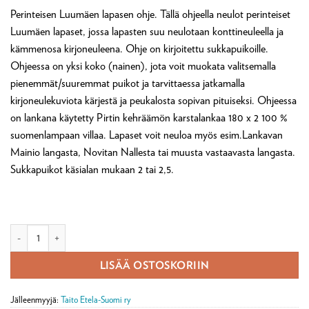
Perinteisen Luumäen lapasen ohje. Tällä ohjeella neulot perinteiset
Luumäen lapaset, jossa lapasten suu neulotaan konttineuleella ja
kämmenosa kirjoneuleena. Ohje on kirjoitettu sukkapuikoille.
Ohjeessa on yksi koko (nainen), jota voit muokata valitsemalla
pienemmät/suuremmat puikot ja tarvittaessa jatkamalla
kirjoneulekuviota kärjestä ja peukalosta sopivan pituiseksi. Ohjeessa
on lankana käytetty Pirtin kehräämön karstalankaa 180 x 2 100 %
suomenlampaan villaa. Lapaset voit neuloa myös esim.Lankavan
Mainio langasta, Novitan Nallesta tai muusta vastaavasta langasta.
Sukkapuikot käsialan mukaan 2 tai 2,5.
Digineuleohje: Luumäen lapaset (ladattava pdf) määrä
LISÄÄ OSTOSKORIIN
Jälleenmyyjä:
Taito Etela-Suomi ry