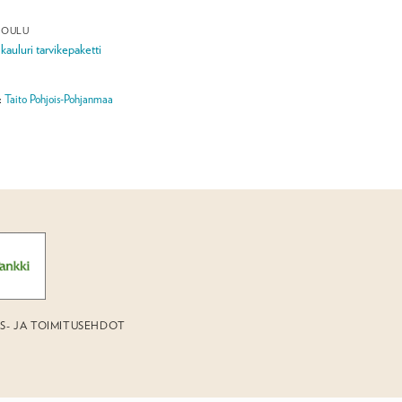
 OULU
kauluri tarvikepaketti
:
Taito Pohjois-Pohjanmaa
US- JA TOIMITUSEHDOT