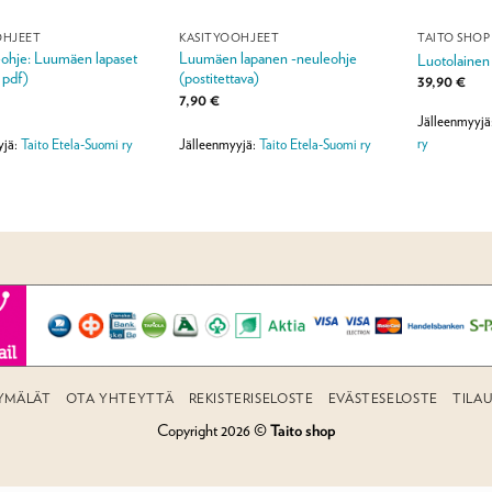
OHJEET
KÄSITYÖOHJEET
TAITO SHOP
ohje: Luumäen lapaset
Luumäen lapanen -neuleohje
Luotolainen 
 pdf)
(postitettava)
39,90
€
7,90
€
Jälleenmyyjä
ry
yjä:
Taito Etela-Suomi ry
Jälleenmyyjä:
Taito Etela-Suomi ry
YMÄLÄT
OTA YHTEYTTÄ
REKISTERISELOSTE
EVÄSTESELOSTE
TILA
Copyright 2026 ©
Taito shop