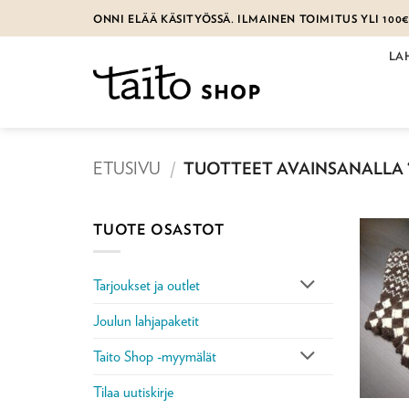
Skip
ONNI ELÄÄ KÄSITYÖSSÄ. ILMAINEN TOIMITUS YLI 100
to
content
LA
ETUSIVU
/
TUOTTEET AVAINSANALLA 
TUOTE OSASTOT
Tarjoukset ja outlet
Joulun lahjapaketit
Taito Shop -myymälät
Tilaa uutiskirje