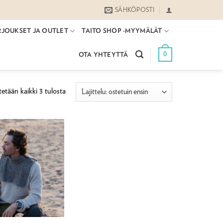
SÄHKÖPOSTI
RJOUKSET JA OUTLET
TAITO SHOP -MYYMÄLÄT
0
OTA YHTEYTTÄ
Suosituimmat
etään kaikki 3 tulosta
ensin