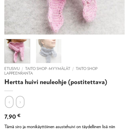
ETUSIVU
/
TAITO SHOP -MYYMÄLÄT
/
TAITO SHOP
LAPPEENRANTA
Hertta huivi neuleohje (postitettava)
7,90
€
Tämä siro ja monikäyttöinen asustehuivi on täydellinen lisä niin