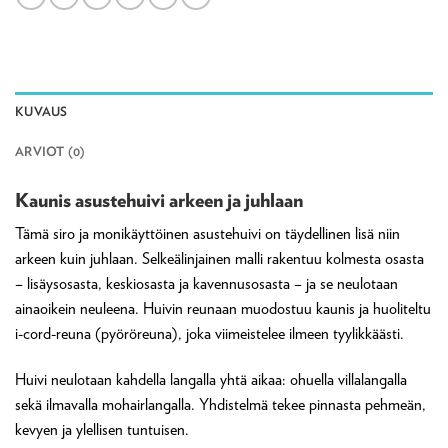
KUVAUS
ARVIOT (0)
Kaunis asustehuivi arkeen ja juhlaan
Tämä siro ja monikäyttöinen asustehuivi on täydellinen lisä niin
arkeen kuin juhlaan. Selkeälinjainen malli rakentuu kolmesta osasta
– lisäysosasta, keskiosasta ja kavennusosasta – ja se neulotaan
ainaoikein neuleena. Huivin reunaan muodostuu kaunis ja huoliteltu
i-cord-reuna (pyöröreuna), joka viimeistelee ilmeen tyylikkäästi.
Huivi neulotaan kahdella langalla yhtä aikaa: ohuella villalangalla
sekä ilmavalla mohairlangalla. Yhdistelmä tekee pinnasta pehmeän,
kevyen ja ylellisen tuntuisen.