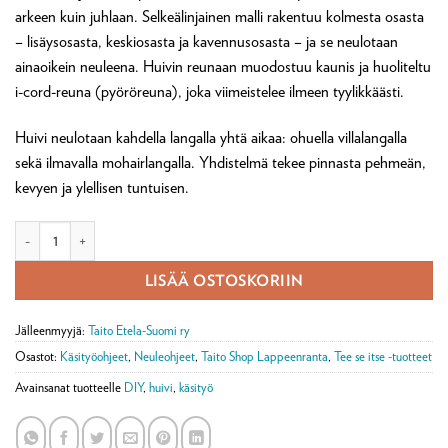
arkeen kuin juhlaan. Selkeälinjainen malli rakentuu kolmesta osasta
– lisäysosasta, keskiosasta ja kavennusosasta – ja se neulotaan
ainaoikein neuleena. Huivin reunaan muodostuu kaunis ja huoliteltu
i-cord-reuna (pyöröreuna), joka viimeistelee ilmeen tyylikkäästi.
Huivi neulotaan kahdella langalla yhtä aikaa: ohuella villalangalla
sekä ilmavalla mohairlangalla. Yhdistelmä tekee pinnasta pehmeän,
kevyen ja ylellisen tuntuisen.
Hertta huivi neuleohje (postitettava) määrä
LISÄÄ OSTOSKORIIN
Jälleenmyyjä:
Taito Etela-Suomi ry
Osastot:
Käsityöohjeet
,
Neuleohjeet
,
Taito Shop Lappeenranta
,
Tee se itse -tuotteet
Avainsanat tuotteelle
DIY
,
huivi
,
käsityö