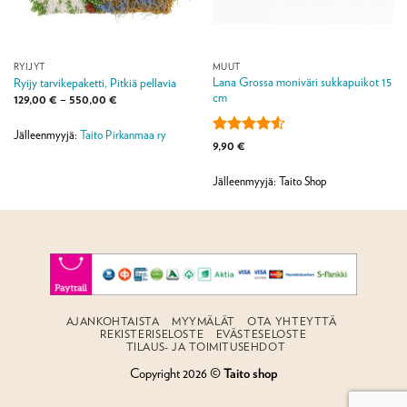
RYIJYT
MUUT
Lana Grossa moniväri sukkapuikot 15
Ryijy tarvikepaketti, Pitkiä pellavia
cm
Hintaluokka:
129,00
€
–
550,00
€
129,00 €
-
550,00 €
Jälleenmyyjä:
Taito Pirkanmaa ry
Arvostelu
9,90
€
tuotteesta:
4.5
/ 5
Jälleenmyyjä: Taito Shop
AJANKOHTAISTA
MYYMÄLÄT
OTA YHTEYTTÄ
REKISTERISELOSTE
EVÄSTESELOSTE
TILAUS- JA TOIMITUSEHDOT
Copyright 2026 ©
Taito shop