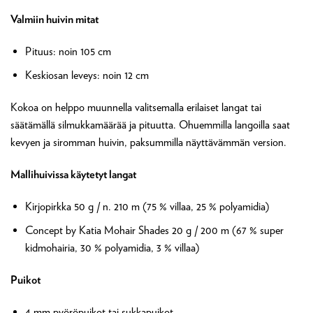
Valmiin huivin mitat
Pituus: noin 105 cm
Keskiosan leveys: noin 12 cm
Kokoa on helppo muunnella valitsemalla erilaiset langat tai
säätämällä silmukkamäärää ja pituutta. Ohuemmilla langoilla saat
kevyen ja siromman huivin, paksummilla näyttävämmän version.
Mallihuivissa käytetyt langat
Kirjopirkka 50 g / n. 210 m (75 % villaa, 25 % polyamidia)
Concept by Katia Mohair Shades 20 g / 200 m (67 % super
kidmohairia, 30 % polyamidia, 3 % villaa)
Puikot
4 mm pyöröpuikot tai sukkapuikot