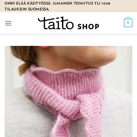
Skip
ONNI ELÄÄ KÄSITYÖSSÄ. ILMAINEN TOIMITUS YLI 100€
TILAUKSIIN SUOMESSA.
to
content
0