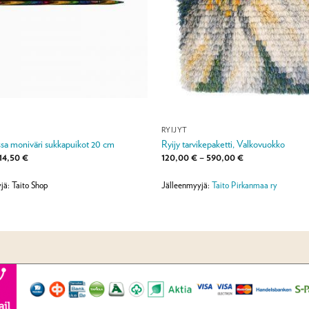
RYIJYT
sa moniväri sukkapuikot 20 cm
Ryijy tarvikepaketti, Valkovuokko
Hintaluokka:
Hintaluokka:
14,50
€
120,00
€
–
590,00
€
11,90 €
120,00 €
-
-
14,50 €
590,00 €
jä: Taito Shop
Jälleenmyyjä:
Taito Pirkanmaa ry