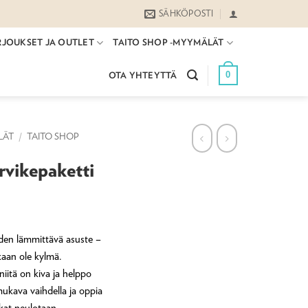
SÄHKÖPOSTI
RJOUKSET JA OUTLET
TAITO SHOP -MYYMÄLÄT
0
OTA YHTEYTTÄ
LÄT
/
TAITO SHOP
arvikepaketti
oden lämmittävä asuste –
akaan ole kylmä.
niitä on kiva ja helppo
mukava vaihdella ja oppia
sukat neulotaan