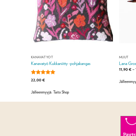
KANAVATYÖT
MUUT
Kanavatyö Kukkaniitty -pohjakangas
Lana Gros
11,90
€
–
Arvostelu
22,00
€
Jälleenmyy
tuotteesta:
5
/ 5
Jälleenmyyjä: Taito Shop