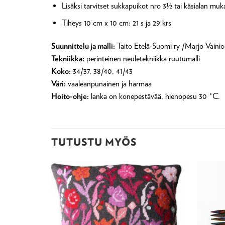
Lisäksi tarvitset sukkapuikot nro 3½ tai käsialan mu
Tiheys 10 cm x 10 cm: 21 s ja 29 krs
Suunnittelu ja malli:
Taito Etelä-Suomi ry /Marjo Vainio
Tekniikka:
perinteinen neuletekniikka ruutumalli
Koko:
34/37, 38/40, 41/43
Väri:
vaaleanpunainen ja harmaa
Hoito-ohje:
lanka on konepestävää, hienopesu 30 °C.
TUTUSTU MYÖS