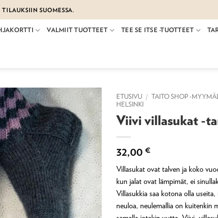
€ TILAUKSIIN SUOMESSA.
HJAKORTTI
VALMIIT TUOTTEET
TEE SE ITSE -TUOTTEET
TA
ETUSIVU
/
TAITO SHOP -MYYMÄ
HELSINKI
Viivi villasukat -t
32,00
€
Villasukat ovat talven ja koko vu
kun jalat ovat lämpimät, ei sinull
Villasukkia saa kotona olla useita, 
neuloa, neulemallia on kuitenkin 
samalla jotakin uutta. Viivi -villa