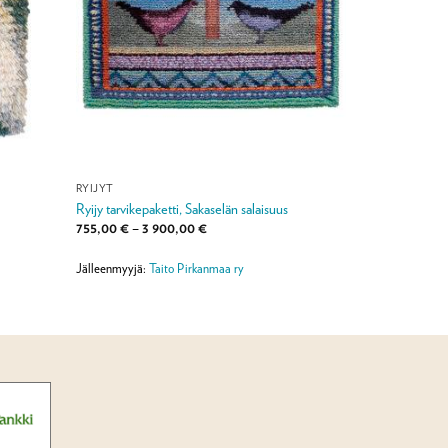
RYIJYT
Ryijy tarvikepaketti, Sakaselän salaisuus
Hintaluokka:
755,00
€
–
3 900,00
€
755,00 €
-
3
Jälleenmyyjä:
Taito Pirkanmaa ry
900,00 €