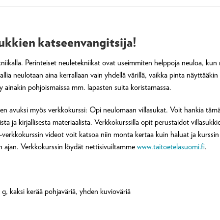
asukkien katseenvangitsija!
ekniikalla. Perinteiset neuletekniikat ovat useimmiten helppoja neuloa, kun 
ia neulotaan aina kerrallaan vain yhdellä värillä, vaikka pinta näyttääkin k
tty ainakin pohjoismaissa mm. lapasten suita koristamassa.
en avuksi myös verkkokurssi: Opi neulomaan villasukat. Voit hankia tämä
ista ja kirjallisesta materiaalista. Verkkokurssilla opit perustaidot villasu
-verkkokurssin videot voit katsoa niin monta kertaa kuin haluat ja kurss
on ajan. Verkkokurssin löydät nettisivuiltamme
www.taitoetelasuomi.fi
.
0 g, kaksi kerää pohjaväriä, yhden kuvioväriä