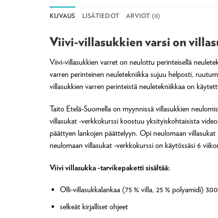
KUVAUS
LISÄTIEDOT
ARVIOT (0)
Viivi-villasukkien varsi on vill
Viivi-villasukkien varret on neulottu perinteisellä neulet
varren perinteinen neuletekniikka sujuu helposti, ruutumall
villasukkien varren perinteistä neuletekniikkaa on käyte
Taito Etelä-Suomella on myynnissä villasukkien neulomis
villasukat -verkkokurssi koostuu yksityiskohtaisista video
päättyen lankojen päättelyyn. Opi neulomaan villasukat 
neulomaan villasukat -verkkokurssi on käytössäsi 6 viik
Viivi villasukka -tarvikepaketti sisältää:
Olli-villasukkalankaa (75 % villa, 25 % polyamidi) 30
selkeät kirjalliset ohjeet