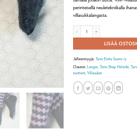
perinteisellä neuletekniikalla ihan
villasukkalangasta.
Viivi villasukat -tarvikepaketti määr
LISÄÄ OSTOS
Jälleenmyyjä:
Taito Etela-Suomi ry
Osastot:
Langat
,
Taito Shop Helsinki
,
Tarv
tuotteet
,
Villasukat