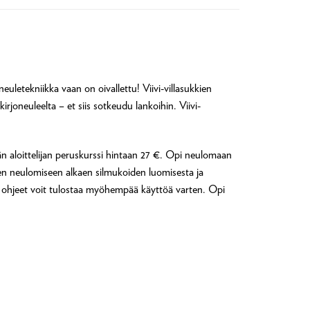
neuletekniikka vaan on oivallettu! Viivi-villasukkien
irjoneuleelta – et siis sotkeudu lankoihin. Viivi-
n aloittelijan peruskurssi hintaan 27 €. Opi neulomaan
kkien neulomiseen alkaen silmukoiden luomisesta ja
in ohjeet voit tulostaa myöhempää käyttöä varten. Opi