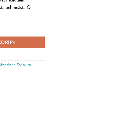
asta pehmeästä Olli-
ä
KORIIN
ikepaketit
,
Tee se itse -