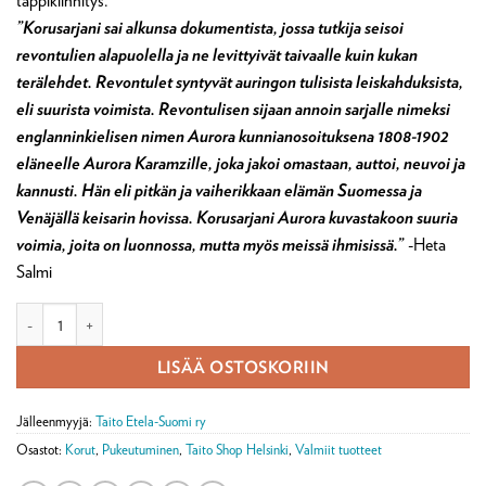
tappikiinnitys.
”Korusarjani sai alkunsa dokumentista, jossa tutkija seisoi
revontulien alapuolella ja ne levittyivät taivaalle kuin kukan
terälehdet. Revontulet syntyvät auringon tulisista leiskahduksista,
eli suurista voimista. Revontulisen sijaan annoin sarjalle nimeksi
englanninkielisen nimen Aurora kunnianosoituksena 1808-1902
eläneelle Aurora Karamzille, joka jakoi omastaan, auttoi, neuvoi ja
kannusti. Hän eli pitkän ja vaiherikkaan elämän Suomessa ja
Venäjällä keisarin hovissa. Korusarjani Aurora kuvastakoon suuria
voimia, joita on luonnossa, mutta myös meissä ihmisissä.”
-Heta
Salmi
Aurora korvakorut määrä
LISÄÄ OSTOSKORIIN
Jälleenmyyjä:
Taito Etela-Suomi ry
Osastot:
Korut
,
Pukeutuminen
,
Taito Shop Helsinki
,
Valmiit tuotteet