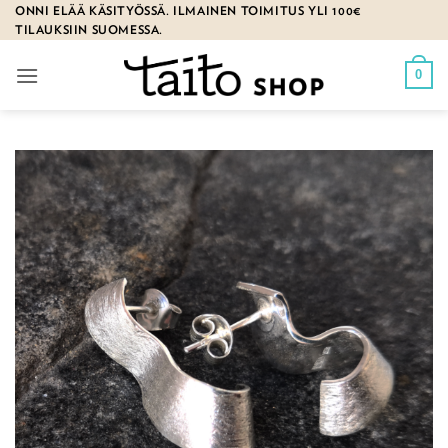
Skip
ONNI ELÄÄ KÄSITYÖSSÄ. ILMAINEN TOIMITUS YLI 100€
TILAUKSIIN SUOMESSA.
to
content
0