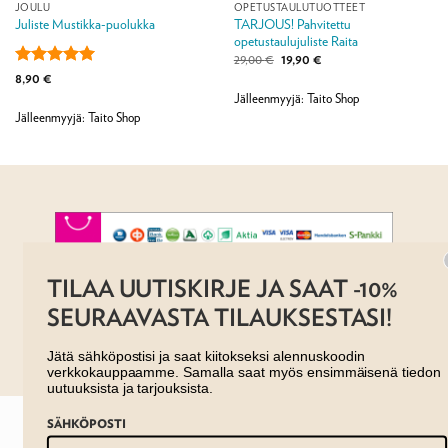
JOULU
OPETUSTAULUTUOTTEET
TARJOUS! Pahvitettu
Juliste Mustikka-puolukka
opetustaulujuliste Raita
Alkuperäinen
Nykyinen
29,00
€
19,90
€
hinta
hinta
Arvostelu
8,90
€
oli:
on:
tuotteesta:
5
29,00 €.
19,90 €.
Jälleenmyyjä: Taito Shop
/ 5
Jälleenmyyjä: Taito Shop
TILAA UUTISKIRJE JA SAAT -10%
AJANKOHTAISTA
MYYMÄLÄT
OTA YHTEYTTÄ
REKISTERISELOSTE
EVÄSTESELOSTE
SEURAAVASTA TILAUKSESTASI!
TILAUS- JA TOIMITUSEHDOT
Copyright 2026 ©
Taito shop
Jätä sähköpostisi ja saat kiitokseksi alennuskoodin
verkkokauppaamme. Samalla saat myös ensimmäisenä tiedon
uutuuksista ja tarjouksista.
SÄHKÖPOSTI