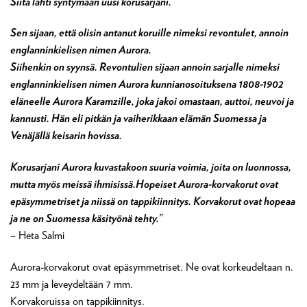
Siitä lähti syntymään uusi korusarjani.
Sen sijaan, että olisin antanut koruille nimeksi revontulet, annoin
englanninkielisen nimen Aurora.
Siihenkin on syynsä. Revontulien sijaan annoin sarjalle nimeksi
englanninkielisen nimen Aurora kunnianosoituksena 1808-1902
eläneelle Aurora Karamzille, joka jakoi omastaan, auttoi, neuvoi ja
kannusti. Hän eli pitkän ja vaiherikkaan elämän Suomessa ja
Venäjällä keisarin hovissa.
Korusarjani Aurora kuvastakoon suuria voimia, joita on luonnossa,
mutta myös meissä ihmisissä.Hopeiset Aurora-korvakorut ovat
epäsymmetriset ja niissä on tappikiinnitys. Korvakorut ovat hopeaa
ja ne on Suomessa käsityönä tehty.”
– Heta Salmi
Aurora-korvakorut ovat epäsymmetriset. Ne ovat korkeudeltaan n.
23 mm ja leveydeltään 7 mm.
Korvakoruissa on tappikiinnitys.