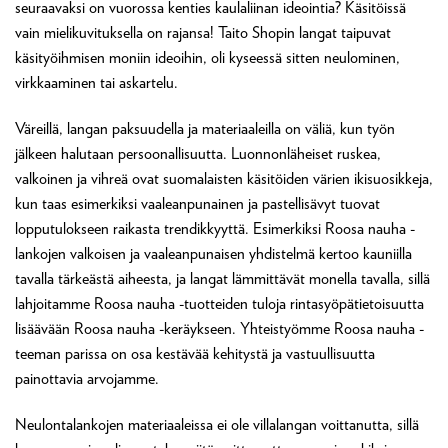
seuraavaksi on vuorossa kenties kaulaliinan ideointia? Käsitöissä
vain mielikuvituksella on rajansa! Taito Shopin langat taipuvat
käsityöihmisen moniin ideoihin, oli kyseessä sitten neulominen,
virkkaaminen tai askartelu.
Väreillä, langan paksuudella ja materiaaleilla on väliä, kun työn
jälkeen halutaan persoonallisuutta. Luonnonläheiset ruskea,
valkoinen ja vihreä ovat suomalaisten käsitöiden värien ikisuosikkeja,
kun taas esimerkiksi vaaleanpunainen ja pastellisävyt tuovat
lopputulokseen raikasta trendikkyyttä. Esimerkiksi Roosa nauha -
lankojen valkoisen ja vaaleanpunaisen yhdistelmä kertoo kauniilla
tavalla tärkeästä aiheesta, ja langat lämmittävät monella tavalla, sillä
lahjoitamme Roosa nauha -tuotteiden tuloja rintasyöpätietoisuutta
lisäävään Roosa nauha -keräykseen. Yhteistyömme Roosa nauha -
teeman parissa on osa kestävää kehitystä ja vastuullisuutta
painottavia arvojamme.
Neulontalankojen materiaaleissa ei ole villalangan voittanutta, sillä