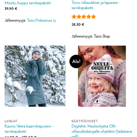
Toivo villasukkien ja lapasten -
Minttu-huppu tarvikepaketti
tarvikepaketti
39,90
€
Jälleenmyyjä:
Taito Pirkanmaa ry
Arvostelu
28,30
€
tuotteesta:
5
/ 5
Jälleenmyyjä: Taito Shop
Ale!
LANGAT
KÄSITYÖOHJEET
Kaunis Veera kaarrokepusero -
Digilehti: Neuleohjeita Olli-
tarvikepaketti
villasukkalangalle ohjelehti (ladattava
pdf)
Hintaluokka:
64,90
€
–
135,50
€