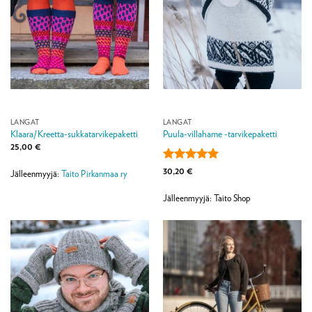
LANGAT
LANGAT
Klaara/Kreetta-sukkatarvikepaketti
Puula-villahame -tarvikepaketti
25,00
€
Arvostelu
30,20
€
Jälleenmyyjä:
Taito Pirkanmaa ry
tuotteesta:
5
/ 5
Jälleenmyyjä: Taito Shop