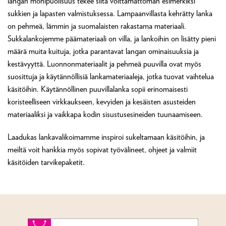
langan monipuolisuus tekee siitä voittamattoman esimerkiksi
sukkien ja lapasten valmistuksessa. Lampaanvillasta kehrätty lanka
on pehmeä, lämmin ja suomalaisten rakastama materiaali.
Sukkalankojemme päämateriaali on villa, ja lankoihin on lisätty pieni
määrä muita kuituja, jotka parantavat langan ominaisuuksia ja
kestävyyttä. Luonnonmateriaalit ja pehmeä puuvilla ovat myös
suosittuja ja käytännöllisiä lankamateriaaleja, jotka tuovat vaihtelua
käsitöihin. Käytännöllinen puuvillalanka sopii erinomaisesti
koristeelliseen virkkaukseen, kevyiden ja kesäisten asusteiden
materiaaliksi ja vaikkapa kodin sisustusesineiden tuunaamiseen.
Laadukas lankavalikoimamme inspiroi sukeltamaan käsitöihin, ja
meiltä voit hankkia myös sopivat työvälineet, ohjeet ja valmiit
käsitöiden tarvikepaketit.