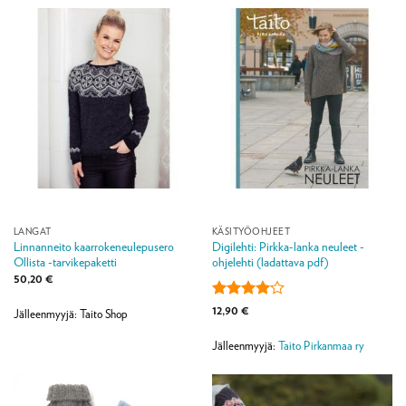
LANGAT
KÄSITYÖOHJEET
Linnanneito kaarrokeneulepusero
Digilehti: Pirkka-lanka neuleet -
Ollista -tarvikepaketti
ohjelehti (ladattava pdf)
50,20
€
Arvostelu
12,90
€
Jälleenmyyjä: Taito Shop
tuotteesta:
4
/ 5
Jälleenmyyjä:
Taito Pirkanmaa ry