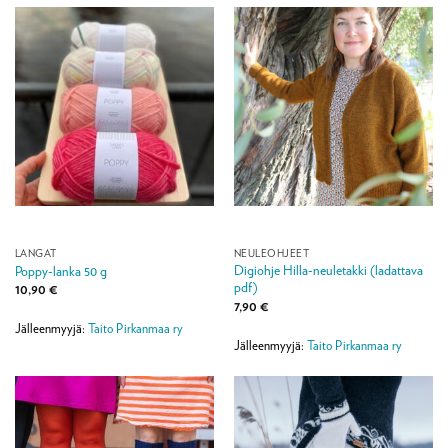
LANGAT
NEULEOHJEET
Digiohje Hilla-neuletakki (ladattava
Poppy-lanka 50 g
pdf)
10,90
€
7,90
€
Jälleenmyyjä:
Taito Pirkanmaa ry
Jälleenmyyjä:
Taito Pirkanmaa ry