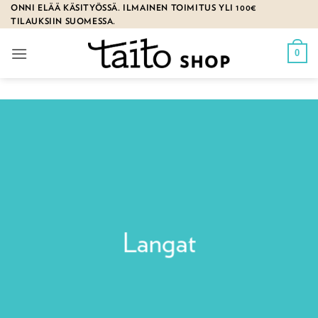
Skip
ONNI ELÄÄ KÄSITYÖSSÄ. ILMAINEN TOIMITUS YLI 100€
TILAUKSIIN SUOMESSA.
to
content
0
Langat