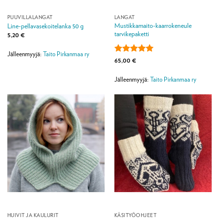
PUUVILLALANGAT
LANGAT
Mustikkamaito-kaarrokeneule
Line-pellavasekoitelanka 50 g
tarvikepaketti
5,20
€
Jälleenmyyjä:
Taito Pirkanmaa ry
Arvostelu
65,00
€
tuotteesta:
5
/ 5
Jälleenmyyjä:
Taito Pirkanmaa ry
HUIVIT JA KAULURIT
KÄSITYÖOHJEET