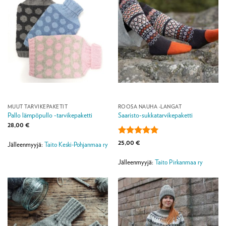
MUUT TARVIKEPAKETIT
ROOSA NAUHA -LANGAT
Pallo lämpöpullo -tarvikepaketti
Saaristo-sukkatarvikepaketti
28,00
€
Arvostelu
25,00
€
Jälleenmyyjä:
Taito Keski-Pohjanmaa ry
tuotteesta:
5
/ 5
Jälleenmyyjä:
Taito Pirkanmaa ry