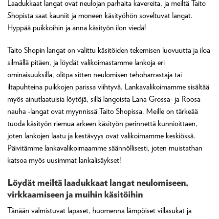
Laadukkaat langat ovat neulojan parhaita kavereita, ja meiltä Taito
Shopista saat kauniit ja moneen käsityöhön soveltuvat langat.
Hyppää puikkoihin ja anna käsityön ilon viedä!
Taito Shopin langat on valittu käsitöiden tekemisen luovuutta ja iloa
silmällä pitäen, ja löydät valikoimastamme lankoja eri
ominaisuuksilla, olitpa sitten neulomisen tehoharrastaja tai
iltapuhteina puikkojen parissa viihtyvä. Lankavalikoimamme sisältää
myös ainutlaatuisia löytöjä, sillä langoista Lana Grossa- ja Roosa
nauha -langat ovat myynnissä Taito Shopissa. Meille on tärkeää
tuoda käsityön riemua arkeen käsityön perinnettä kunnioittaen,
joten lankojen laatu ja kestävyys ovat valikoimamme keskiössä.
Päivitämme lankavalikoimaamme säännöllisesti, joten muistathan
katsoa myös uusimmat lankalisäykset!
Löydät meiltä laadukkaat langat neulomiseen,
virkkaamiseen ja muihin käsitöihin
Tänään valmistuvat lapaset, huomenna lämpöiset villasukat ja