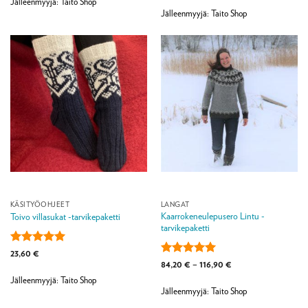
Jälleenmyyjä: Taito Shop
Jälleenmyyjä: Taito Shop
KÄSITYÖOHJEET
LANGAT
Kaarrokeneulepusero Lintu -
Toivo villasukat -tarvikepaketti
tarvikepaketti
Arvostelu
23,60
€
tuotteesta:
5
Arvostelu
Hintaluokka:
84,20
€
–
116,90
€
84,20 €
/ 5
tuotteesta:
5
Jälleenmyyjä: Taito Shop
-
/ 5
116,90 €
Jälleenmyyjä: Taito Shop