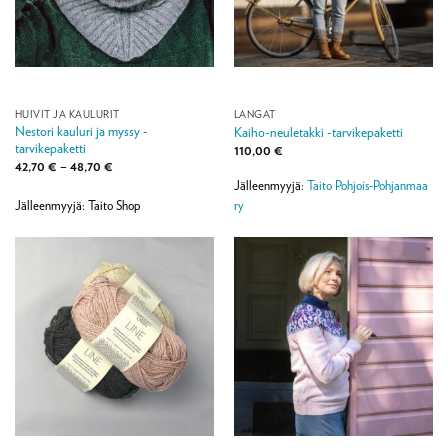
HUIVIT JA KAULURIT
LANGAT
Nestori kauluri ja myssy -
Kaiho-neuletakki -tarvikepaketti
tarvikepaketti
110,00
€
Hintaluokka:
42,70
€
–
48,70
€
42,70 €
Jälleenmyyjä:
Taito Pohjois-Pohjanmaa
-
48,70 €
ry
Jälleenmyyjä: Taito Shop