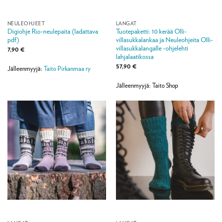
NEULEOHJEET
LANGAT
Digiohje Rio-neulepaita (ladattava
Tuotepaketti: 10 kerää Olli-
pdf)
villasukkalankaa ja Neuleohjeita Olli-
villasukkalangalle -ohjelehti
7,90
€
lahjalaatikossa
57,90
€
Jälleenmyyjä:
Taito Pirkanmaa ry
Jälleenmyyjä: Taito Shop