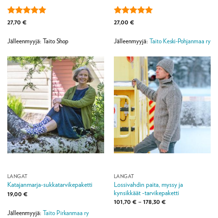
Arvostelu
Arvostelu
27,70
€
27,00
€
tuotteesta:
5
tuotteesta:
5
/ 5
/ 5
Jälleenmyyjä: Taito Shop
Jälleenmyyjä:
Taito Keski-Pohjanmaa ry
LANGAT
LANGAT
Lossivahdin paita, myssy ja
Katajanmarja-sukkatarvikepaketti
kynsikkäät -tarvikepaketti
19,00
€
Hintaluokka:
101,70
€
–
178,30
€
101,70 €
Jälleenmyyjä:
Taito Pirkanmaa ry
-