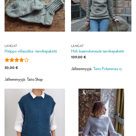
LANGAT
LANGAT
Helppo villasukka -tarvikepaketti
Hiili-kaarrokeneule tarvikepaketti
109,00
€
Arvostelu
30,00
€
Jälleenmyyjä:
Taito Pirkanmaa ry
tuotteesta:
4
/ 5
Jälleenmyyjä: Taito Shop