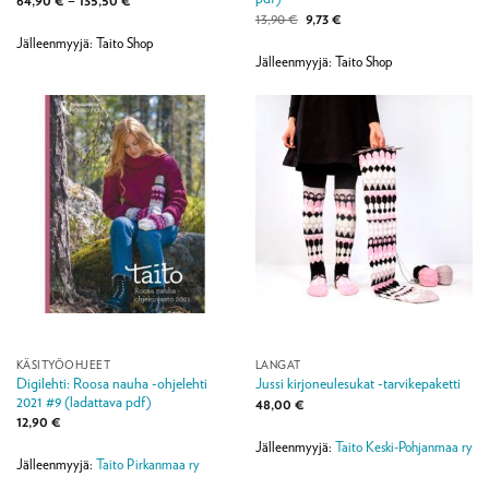
64,90 €
Alkuperäinen
Nykyinen
13,90
€
9,73
€
-
hinta
hinta
135,50 €
Jälleenmyyjä: Taito Shop
oli:
on:
13,90 €.
9,73 €.
Jälleenmyyjä: Taito Shop
KÄSITYÖOHJEET
LANGAT
Digilehti: Roosa nauha -ohjelehti
Jussi kirjoneulesukat -tarvikepaketti
2021 #9 (ladattava pdf)
48,00
€
12,90
€
Jälleenmyyjä:
Taito Keski-Pohjanmaa ry
Jälleenmyyjä:
Taito Pirkanmaa ry