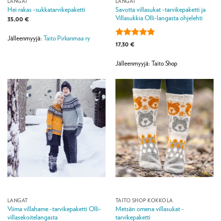
LANGAT
LANGAT
Savotta villasukat -tarvikepaketti ja
Hei rakas -sukkatarvikepaketti
Villasukkia Olli-langasta ohjelehti
35,00
€
Jälleenmyyjä:
Taito Pirkanmaa ry
Arvostelu
17,30
€
tuotteesta:
5
/ 5
Jälleenmyyjä: Taito Shop
LANGAT
TAITO SHOP KOKKOLA
Viima villahame -tarvikepaketti Olli-
Metsän omena villasukat -
villasekoitelangasta
tarvikepaketti