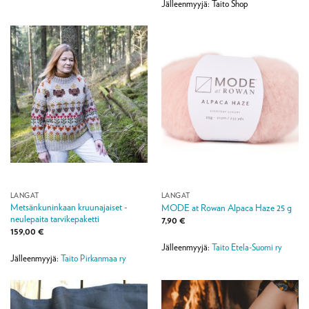
178,30 €
Jälleenmyyjä: Taito Shop
LANGAT
LANGAT
Metsänkuninkaan kruunajaiset -
MODE at Rowan Alpaca Haze 25 g
neulepaita tarvikepaketti
7,90
€
159,00
€
Jälleenmyyjä:
Taito Etela-Suomi ry
Jälleenmyyjä:
Taito Pirkanmaa ry