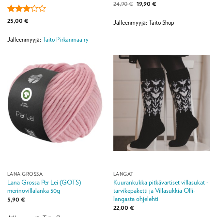
Alkuperäinen
Nykyinen
24,90
€
19,90
€
hinta
hinta
oli:
on:
Arvostelu
25,00
€
24,90 €.
19,90 €.
Jälleenmyyjä: Taito Shop
tuotteesta:
3
/ 5
Jälleenmyyjä:
Taito Pirkanmaa ry
LANA GROSSA
LANGAT
Lana Grossa Per Lei (GOTS)
Kuurankukka pitkävartiset villasukat -
merinovillalanka 50g
tarvikepaketti ja Villasukkia Olli-
langasta ohjelehti
5,90
€
22,00
€