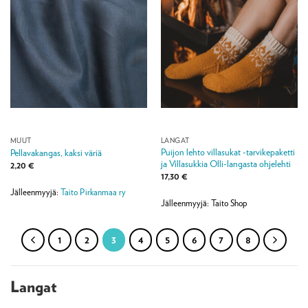
MUUT
LANGAT
Puijon lehto villasukat -tarvikepaketti
Pellavakangas, kaksi väriä
ja Villasukkia Olli-langasta ohjelehti
2,20
€
17,30
€
Jälleenmyyjä:
Taito Pirkanmaa ry
Jälleenmyyjä: Taito Shop
1
2
3
4
5
6
7
8
Langat