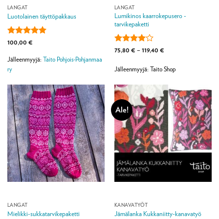
LANGAT
LANGAT
Lumikinos kaarrokepusero -
Luotolainen täyttöpakkaus
tarvikepaketti
Arvostelu
100,00
€
tuotteesta:
5
Arvostelu
Hintaluokka:
75,80
€
–
119,40
€
75,80 €
/ 5
tuotteesta:
Jälleenmyyjä:
Taito Pohjois-Pohjanmaa
-
4
/ 5
119,40 €
ry
Jälleenmyyjä: Taito Shop
Ale!
LANGAT
KANAVATYÖT
Mielikki-sukkatarvikepaketti
Jämälanka Kukkaniitty-kanavatyö