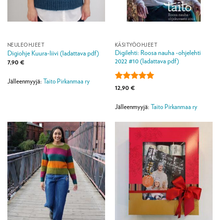
NEULEOHJEET
KÄSITYÖOHJEET
Digilehti: Roosa nauha -ohjelehti
Digiohje Kuura-liivi (ladattava pdf)
2022 #10 (ladattava pdf)
7,90
€
Jälleenmyyjä:
Taito Pirkanmaa ry
Arvostelu
12,90
€
tuotteesta:
5
/ 5
Jälleenmyyjä:
Taito Pirkanmaa ry