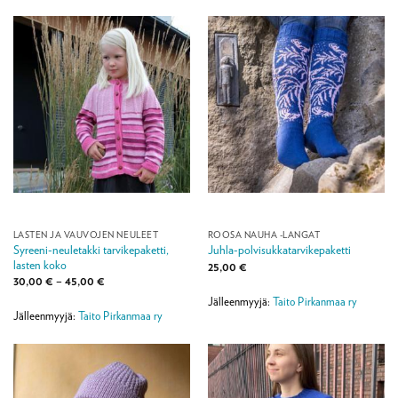
LASTEN JA VAUVOJEN NEULEET
ROOSA NAUHA -LANGAT
Syreeni-neuletakki tarvikepaketti,
Juhla-polvisukkatarvikepaketti
lasten koko
25,00
€
Hintaluokka:
30,00
€
–
45,00
€
30,00 €
Jälleenmyyjä:
Taito Pirkanmaa ry
-
45,00 €
Jälleenmyyjä:
Taito Pirkanmaa ry