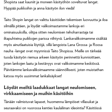
Shopista saat kauniit ja moneen käsityöhön soveltuvat langat.
Hyppää puikkoihin ja anna käsityön ilon viedä!
Taito Shopin langat on valittu käsitöiden tekemisen luovuutta ja iloa
silmällä pitäen, ja löydät valikoimastamme lankoja eri
ominaisuuksilla, olitpa sitten neulomisen tehoharrastaja tai
iltapuhteina puikkojen parissa viihtyvä. Lankavalikoimamme sisältää
myös ainutlaatuisia löytöjä, sillä langoista Lana Grossa- ja Roosa
nauha -langat ovat myynnissä Taito Shopissa. Meille on tärkeää
tuoda käsityön riemua arkeen käsityön perinnettä kunnioittaen,
joten lankojen laatu ja kestävyys ovat valikoimamme keskiössä.
Päivitämme lankavalikoimaamme säännöllisesti, joten muistathan
katsoa myös uusimmat lankalisäykset!
Löydät meiltä laadukkaat langat neulomiseen,
virkkaamiseen ja muihin käsitöihin
Tänään valmistuvat lapaset, huomenna lämpöiset villasukat ja
seuraavaksi on vuorossa kenties kaulaliinan ideointia? Käsitöissä