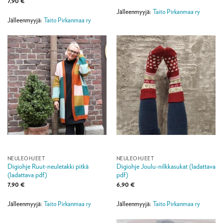
7,90
€
-
115,00 €
Jälleenmyyjä:
Taito Pirkanmaa ry
Jälleenmyyjä:
Taito Pirkanmaa ry
NEULEOHJEET
NEULEOHJEET
Digiohje Ruut-neuletakki pitkä
Digiohje Joulu-nilkkasukat (ladattava
(ladattava pdf)
pdf)
7,90
€
6,90
€
Jälleenmyyjä:
Taito Pirkanmaa ry
Jälleenmyyjä:
Taito Pirkanmaa ry