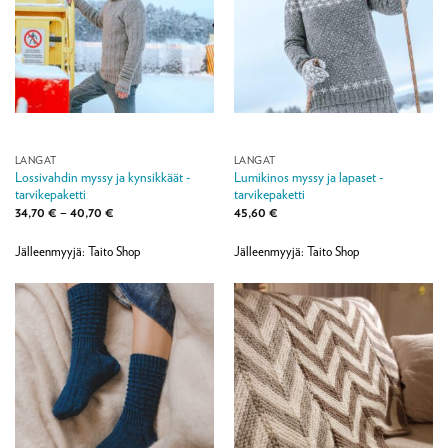
LANGAT
LANGAT
Lossivahdin myssy ja kynsikkäät -
Lumikinos myssy ja lapaset -
tarvikepaketti
tarvikepaketti
Hintaluokka:
34,70
€
–
40,70
€
45,60
€
34,70 €
-
40,70 €
Jälleenmyyjä: Taito Shop
Jälleenmyyjä: Taito Shop