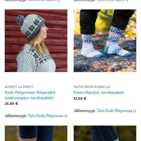
MYSSYT JA PIPOT
TAITO SHOP KOKKOLA
Keski-Pohjanmaan Pohjantähti
Kaste villasukat -tarvikepaketti
maakuntapipo -tarvikepaketti
31,50
€
26,80
€
Jälleenmyyjä:
Taito Keski-Pohjanmaa ry
Jälleenmyyjä:
Taito Keski-Pohjanmaa ry