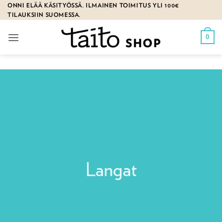
Skip
ONNI ELÄÄ KÄSITYÖSSÄ. ILMAINEN TOIMITUS YLI 100€
TILAUKSIIN SUOMESSA.
to
content
0
Langat