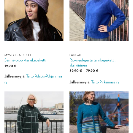
MYSSYT JA PIPOT
LANGAT
Rio-neulepaita tarvikepaketti,
Särmä-pipo -tarvikepaketti
yksivärinen
19,90
€
Hintaluokka:
59,90
€
–
79,90
€
59,90 €
Jälleenmyyjä:
Taito Pohjois-Pohjanmaa
-
79,90 €
ry
Jälleenmyyjä:
Taito Pirkanmaa ry