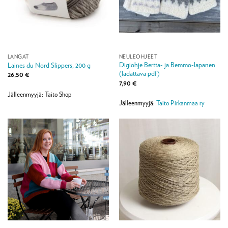
LANGAT
NEULEOHJEET
Digiohje Bertta- ja Bemmo-lapanen
Laines du Nord Slippers, 200 g
(ladattava pdf)
26,50
€
7,90
€
Jälleenmyyjä: Taito Shop
Jälleenmyyjä:
Taito Pirkanmaa ry