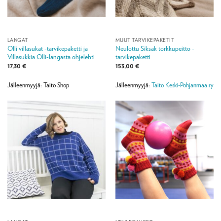
LANGAT
MUUT TARVIKEPAKETIT
Olli villasukat -tarvikepaketti ja
Neulottu Siksak torkkupeitto -
Villasukkia Olli-langasta ohjelehti
tarvikepaketti
17,30
€
153,00
€
Jälleenmyyjä: Taito Shop
Jälleenmyyjä:
Taito Keski-Pohjanmaa ry