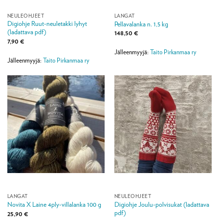
NEULEOHJEET
LANGAT
Digiohje Ruut-neuletakki lyhyt
Pellavalanka n. 1,5 kg
(ladattava pdf)
148,50
€
7,90
€
Jälleenmyyjä:
Taito Pirkanmaa ry
Jälleenmyyjä:
Taito Pirkanmaa ry
LANGAT
NEULEOHJEET
Digiohje Joulu-polvisukat (ladattava
Novita X Laine 4ply-villalanka 100 g
pdf)
25,90
€