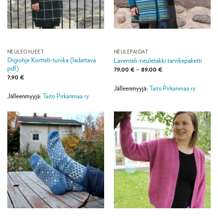
NEULEOHJEET
NEULEPAIDAT
Digiohje Kortteli-tunika (ladattava
Laventeli-neuletakki tarvikepaketti
pdf)
Hintaluokka:
79,00
€
–
89,00
€
79,00 €
7,90
€
-
89,00 €
Jälleenmyyjä:
Taito Pirkanmaa ry
Jälleenmyyjä:
Taito Pirkanmaa ry