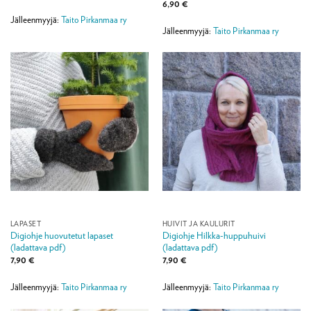
6,90
€
Jälleenmyyjä:
Taito Pirkanmaa ry
Jälleenmyyjä:
Taito Pirkanmaa ry
LAPASET
HUIVIT JA KAULURIT
Digiohje huovutetut lapaset
Digiohje Hilkka-huppuhuivi
(ladattava pdf)
(ladattava pdf)
7,90
€
7,90
€
Jälleenmyyjä:
Taito Pirkanmaa ry
Jälleenmyyjä:
Taito Pirkanmaa ry