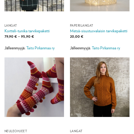
LANGAT
PAPERILANGAT
Kortteli-tunika tarvikepaketti
Metsä-sisustusvalaisin tarvikepaketti
Hintaluokka:
79,90
€
–
95,90
€
20,00
€
79,90 €
-
95,90 €
Jälleenmyyjä:
Taito Pirkanmaa ry
Jälleenmyyjä:
Taito Pirkanmaa ry
NEULEOHJEET
LANGAT