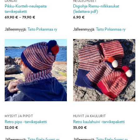
LANGAT
NEULEOHJEET
Pikku-Kortteli-neulepaita
Digiohje Riemu-nilkkasukat
tarvikepaketti
(ladattava pdf)
Hintaluokka:
69,90
€
–
79,90
€
6,90
€
69,90 €
-
79,90 €
Jälleenmyyjä:
Taito Pirkanmaa ry
Jälleenmyyjä:
Taito Pirkanmaa ry
MYSSYT JA PIPOT
HUIVIT JA KAULURIT
Retro pipo -tarvikepaketti
Retro kaulahuivi -tarvikepaketti
32,00
€
35,00
€
Jälleenmyyjä:
Taito Etela-Suomi ry
Jälleenmyyjä:
Taito Etela-Suomi ry