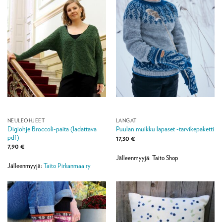
NEULEOHJEET
LANGAT
Digiohje Broccoli-paita (ladattava
Puulan muikku lapaset -tarvikepaketti
pdf)
17,30
€
7,90
€
Jälleenmyyjä: Taito Shop
Jälleenmyyjä:
Taito Pirkanmaa ry