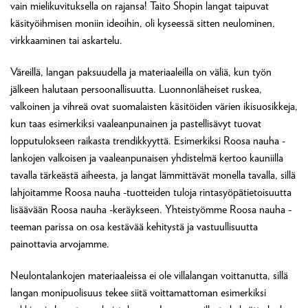
vain mielikuvituksella on rajansa! Taito Shopin langat taipuvat
käsityöihmisen moniin ideoihin, oli kyseessä sitten neulominen,
virkkaaminen tai askartelu.
Väreillä, langan paksuudella ja materiaaleilla on väliä, kun työn
jälkeen halutaan persoonallisuutta. Luonnonläheiset ruskea,
valkoinen ja vihreä ovat suomalaisten käsitöiden värien ikisuosikkeja,
kun taas esimerkiksi vaaleanpunainen ja pastellisävyt tuovat
lopputulokseen raikasta trendikkyyttä. Esimerkiksi Roosa nauha -
lankojen valkoisen ja vaaleanpunaisen yhdistelmä kertoo kauniilla
tavalla tärkeästä aiheesta, ja langat lämmittävät monella tavalla, sillä
lahjoitamme Roosa nauha -tuotteiden tuloja rintasyöpätietoisuutta
lisäävään Roosa nauha -keräykseen. Yhteistyömme Roosa nauha -
teeman parissa on osa kestävää kehitystä ja vastuullisuutta
painottavia arvojamme.
Neulontalankojen materiaaleissa ei ole villalangan voittanutta, sillä
langan monipuolisuus tekee siitä voittamattoman esimerkiksi