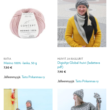
KATIA
HUIVIT JA KAULURIT
Digiohje Global-huivi (ladattava
Merino 100% -lanka, 50 g
pdf)
7,50
€
7,90
€
Jälleenmyyjä:
Taito Pirkanmaa ry
Jälleenmyyjä:
Taito Pirkanmaa ry