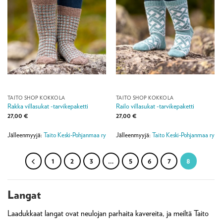
TAITO SHOP KOKKOLA
TAITO SHOP KOKKOLA
Rakka villasukat -tarvikepaketti
Railo villasukat -tarvikepaketti
27,00
€
27,00
€
Jälleenmyyjä:
Taito Keski-Pohjanmaa ry
Jälleenmyyjä:
Taito Keski-Pohjanmaa ry
1
2
3
…
5
6
7
8
Langat
Laadukkaat langat ovat neulojan parhaita kavereita, ja meiltä Taito