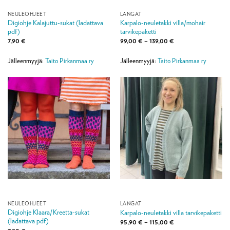
NEULEOHJEET
LANGAT
Digiohje Kalajuttu-sukat (ladattava
Karpalo-neuletakki villa/mohair
pdf)
tarvikepaketti
Hintaluokka:
7,90
€
99,00
€
–
139,00
€
99,00 €
-
139,00 €
Jälleenmyyjä:
Taito Pirkanmaa ry
Jälleenmyyjä:
Taito Pirkanmaa ry
NEULEOHJEET
LANGAT
Digiohje Klaara/Kreetta-sukat
Karpalo-neuletakki villa tarvikepaketti
(ladattava pdf)
Hintaluokka:
95,90
€
–
115,00
€
95,90 €