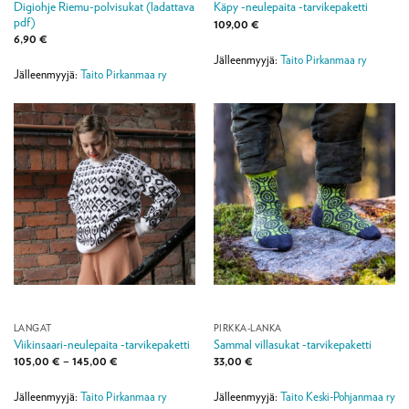
Digiohje Riemu-polvisukat (ladattava
Käpy -neulepaita -tarvikepaketti
pdf)
109,00
€
6,90
€
Jälleenmyyjä:
Taito Pirkanmaa ry
Jälleenmyyjä:
Taito Pirkanmaa ry
LANGAT
PIRKKA-LANKA
Viikinsaari-neulepaita -tarvikepaketti
Sammal villasukat -tarvikepaketti
Hintaluokka:
105,00
€
–
145,00
€
33,00
€
105,00 €
-
145,00 €
Jälleenmyyjä:
Taito Pirkanmaa ry
Jälleenmyyjä:
Taito Keski-Pohjanmaa ry