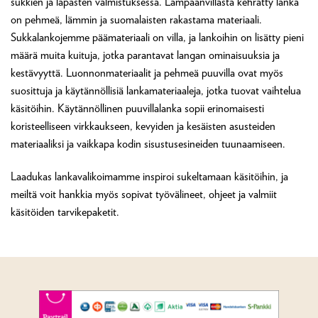
sukkien ja lapasten valmistuksessa. Lampaanvillasta kehrätty lanka
on pehmeä, lämmin ja suomalaisten rakastama materiaali.
Sukkalankojemme päämateriaali on villa, ja lankoihin on lisätty pieni
määrä muita kuituja, jotka parantavat langan ominaisuuksia ja
kestävyyttä. Luonnonmateriaalit ja pehmeä puuvilla ovat myös
suosittuja ja käytännöllisiä lankamateriaaleja, jotka tuovat vaihtelua
käsitöihin. Käytännöllinen puuvillalanka sopii erinomaisesti
koristeelliseen virkkaukseen, kevyiden ja kesäisten asusteiden
materiaaliksi ja vaikkapa kodin sisustusesineiden tuunaamiseen.
Laadukas lankavalikoimamme inspiroi sukeltamaan käsitöihin, ja
meiltä voit hankkia myös sopivat työvälineet, ohjeet ja valmiit
käsitöiden tarvikepaketit.