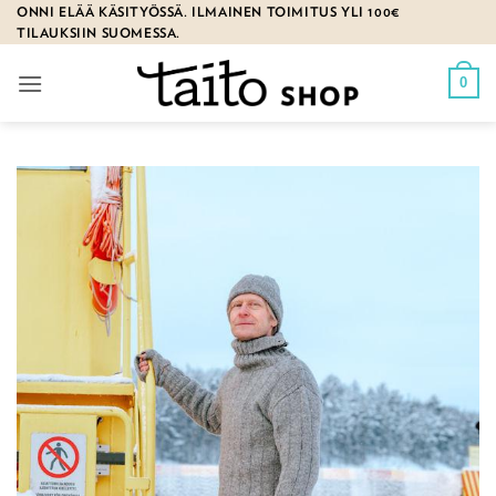
Skip
ONNI ELÄÄ KÄSITYÖSSÄ. ILMAINEN TOIMITUS YLI 100€
TILAUKSIIN SUOMESSA.
to
content
0