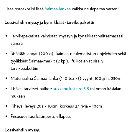
Lisää ostoskoriisi lisää
Saimaa-lankaa
vaikka neulepaitaa varten!
Lossivahdin myssy ja kynsikkäät -tarvikepaketti:
Tarvikepaketista valmistat myssyn ja kynsikkäät valitsemassasi
värissä
Sisältää: langat (200 g), Saimaa-neulemalliston ohjelehden sekä
tyylikkäät Saimaa-merkit (2 kpl). Puikot eivät sisälly
tarvikepakettiin.
Materiaalina Saimaa-lanka (140 tex x3) vyyhti 100g/ n. 230m
Lisäksi tarvitset puikot:
sukkapuikot nro 3,5
tai oman käsialan
mukaan
Tiheys: leveys 20s = 10cm, korkeus 27 riviä = 10cm
Pesusuositus: käsinpesu, villapesu
Lossivahdin myssy: