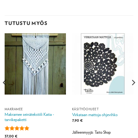
TUTUSTU MYÖS
MAKRAMEE
KÄSITYÖOHJEET
Makramee seinätekstiili Katia -
Virkataan mattoja ohjevihko
tarvikepaketti
7,90
€
Jälleenmyyjä: Taito Shop
Arvostelu
37,00
€