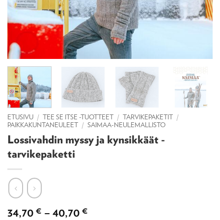
ETUSIVU
/
TEE SE ITSE -TUOTTEET
/
TARVIKEPAKETIT
/
PAIKKAKUNTANEULEET
/
SAIMAA-NEULEMALLISTO
Lossivahdin myssy ja kynsikkäät -
tarvikepaketti
Hintaluokka:
34,70
€
–
40,70
€