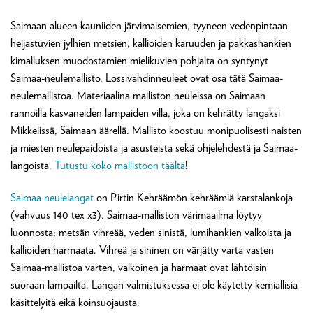
Saimaan alueen kauniiden järvimaisemien, tyyneen vedenpintaan
heijastuvien jylhien metsien, kallioiden karuuden ja pakkashankien
kimalluksen muodostamien mielikuvien pohjalta on syntynyt
Saimaa-neulemallisto. Lossivahdinneuleet ovat osa tätä Saimaa-
neulemallistoa. Materiaalina malliston neuleissa on Saimaan
rannoilla kasvaneiden lampaiden villa, joka on kehrätty langaksi
Mikkelissä, Saimaan äärellä. Mallisto koostuu monipuolisesti naisten
ja miesten neulepaidoista ja asusteista sekä ohjelehdestä ja Saimaa-
langoista.
Tutustu koko mallistoon täältä
!
Saimaa neulelangat
on Pirtin Kehräämön kehräämiä karstalankoja
(vahvuus 140 tex x3). Saimaa-malliston värimaailma löytyy
luonnosta; metsän vihreää, veden sinistä, lumihankien valkoista ja
kallioiden harmaata. Vihreä ja sininen on värjätty varta vasten
Saimaa-mallistoa varten, valkoinen ja harmaat ovat lähtöisin
suoraan lampailta. Langan valmistuksessa ei ole käytetty kemiallisia
käsittelyitä eikä koinsuojausta.