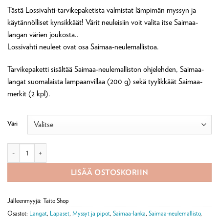
34,70 €
Tästä Lossivahti-tarvikepaketista valmistat lämpimän myssyn ja
-
käytännölliset kynsikkäät! Värit neuleisiin voit valita itse Saimaa-
40,70 €
langan värien joukosta..
Lossivahti neuleet ovat osa Saimaa-neulemallistoa.
Tarvikepaketti sisältää Saimaa-neulemalliston ohjelehden, Saimaa-
langat suomalaista lampaanvillaa (200 g) sekä tyylikkäät Saimaa-
merkit (2 kpl).
Väri
Lossivahdin myssy ja kynsikkäät -tarvikepaketti määrä
LISÄÄ OSTOSKORIIN
Jälleenmyyjä: Taito Shop
Osastot:
Langat
,
Lapaset
,
Myssyt ja pipot
,
Saimaa-lanka
,
Saimaa-neulemallisto
,