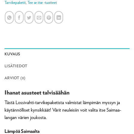
Tarvikepaketit
,
Tee se itse -tuotteet
KUVAUS
LISÄTIEDOT
ARVIOT (0)
Ihanat asusteet talvisäähän
Tästä Lossivahti-tarvikepaketista valmistat lämpimän myssyn ja
käytännölliset kynsikkäät! Värit neuleisiin voit valita itse Saimaa-
langan värien joukosta.
Lämpöä Saimaalta