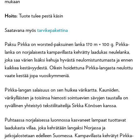
mukaan
Hoito:
Tuote tulee pestä käsin
Saatavana myös
tarvikepakettina
Paksu Pirkka on worsted-paksuinen lanka 170 m = 100 g. Pirkka-
lanka on norjalaisesta kampavillasta kehrätty laadukas neulelanka,
joka saa värien lisäksi kehuja hyvästä neulomistuntumasta ja ennen
kaikkea kestävyydestä. Oikein hoidettuna Pirkka-langasta neulottu
vaate kestää jopa vuosikymmeniä.
Pirkka-langan salaisuus on sen huikea värikartta. Kauniiden,
värikylläisten ja toisiinsa hienosti sointuevien sävyjen taustalla on
syvällinen yhteistyö tekstiilitaiteilija Sirkka Könösen kanssa.
Puhtaassa norjalaisessa luonnossa kasvaneet lampaat tuottavat
laadukasta villaa, joka kehrätään langaksi Norjassa ja
jatkojalostetaan edelleen Suomessa. Kampavillasta kehrätyt Pirkka-