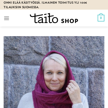
Skip
ONNI ELÄÄ KÄSITYÖSSÄ. ILMAINEN TOIMITUS YLI 100€
TILAUKSIIN SUOMESSA.
to
content
0