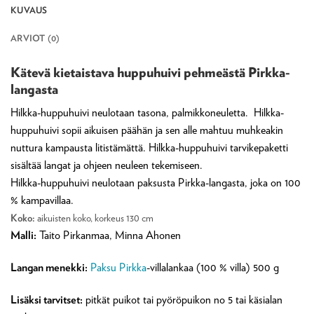
KUVAUS
ARVIOT (0)
Kätevä kietaistava huppuhuivi pehmeästä Pirkka-
langasta
Hilkka-huppuhuivi neulotaan tasona, palmikkoneuletta. Hilkka-
huppuhuivi sopii aikuisen päähän ja sen alle mahtuu muhkeakin
nuttura kampausta litistämättä. Hilkka-huppuhuivi tarvikepaketti
sisältää langat ja ohjeen neuleen tekemiseen.
Hilkka-huppuhuivi neulotaan paksusta Pirkka-langasta, joka on 100
% kampavillaa.
Koko:
aikuisten koko, korkeus 130 cm
Malli:
Taito Pirkanmaa, Minna Ahonen
Langan menekki:
Paksu Pirkka
-villalankaa (100 % villa) 500 g
Lisäksi tarvitset:
pitkät puikot tai pyöröpuikon no 5 tai käsialan