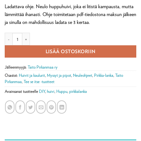
Ladattava ohje. Neulo huppuhuivi, joka ei litistä kampausta, mutta
lämmittää ihanasti. Ohje toimitetaan pdf-tiedostona maksun jälkeen
ja sinulla on mahdollisuus ladata se 3 kertaa.
Digiohje Hilkka-huppuhuivi (ladattava pdf) määrä
LISÄÄ OSTOSKORIIN
Jälleenmyyjä:
Taito Pirkanmaa ry
Osastot:
Huivit ja kaulurit
,
Myssyt ja pipot
,
Neuleohjeet
,
Pirkka-lanka
,
Taito
Pirkanmaa
,
Tee se itse -tuotteet
Avainsanat tuotteelle
DIY
,
huivi
,
Huppu
,
pirkkalanka