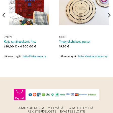
RYIJYT
MUUT
Ryijy tarvikepaketti, Picu
Ympyräkehykset, puiset
Hintaluokka:
620,00
€
–
4 500,00
€
19,50
€
620,00 €
-
4
Jälleenmyyjä:
Taito Pirkanmaa ry
Jälleenmyyjä:
Taito Varsinais-Suomi ry
500,00 €
AJANKOHTAISTA
MYYMÄLÄT
OTA YHTEYTTÄ
REKISTERISELOSTE
EVÄSTESELOSTE