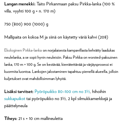
Langan menekki:
Taito Pirkanmaan paksu Pirkka-lanka (100 %
villa, vyyhti 100 g = n. 170 m)
750 (800) 900 (1000) g
Mallipaita on kokoa M ja siinä on käytetty väriä kahvi (208)
Ekologinen Pirkka-lanka
on norjalaisesta kampavillasta kehrätty laadukas
neulelanka, a se
sopii hyvin neuleisiin.
Paksu Pirkka on worsted-paksuinen
lanka, 170 m = 100 g. Se on kestävää, kierrätettävää ja värjäysprosessi ei
kuormita luontoa. Lankojen jalostaminen tapahtuu pienellä alueella, jolloin
kuljetukset ovat mahdollisimman lyhyitä.
Lisäksi tarvitset:
Pyöröpuikko 80–100 cm no 3½
, hihoihin
sukkapuikot
tai pyöröpuikko no 3½, 2 kpl silmukkamerkkejä ja
päättelyneula
Tiheys:
21 s = 10 cm mallineuletta