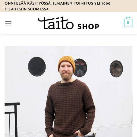
Skip
ONNI ELÄÄ KÄSITYÖSSÄ. ILMAINEN TOIMITUS YLI 100€
TILAUKSIIN SUOMESSA.
to
content
0