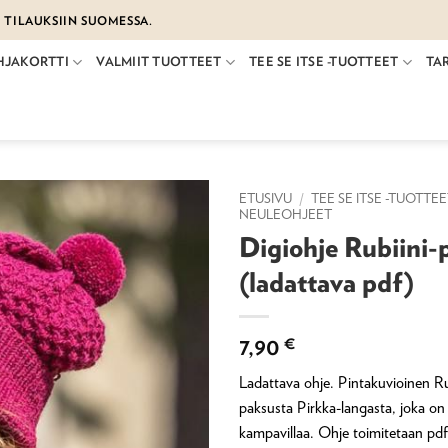
€ TILAUKSIIN SUOMESSA.
HJAKORTTI
VALMIIT TUOTTEET
TEE SE ITSE -TUOTTEET
TA
ETUSIVU
/
TEE SE ITSE -TUOTTE
NEULEOHJEET
Digiohje Rubiini-
(ladattava pdf)
7,90
€
Ladattava ohje. Pintakuvioinen Ru
paksusta Pirkka-langasta, joka on
kampavillaa. Ohje toimitetaan pd