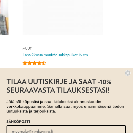
MUUT
Lana Grossa moniväri sukkapuikot 15 cm
Arvostelu
9,90
€
tuotteesta:
TILAA UUTISKIRJE JA SAAT -10%
4.5
/ 5
Jälleenmyyjä: Taito Shop
SEURAAVASTA TILAUKSESTASI!
Jätä sähköpostisi ja saat kiitokseksi alennuskoodin
verkkokauppaamme. Samalla saat myös ensimmäisenä tiedon
uutuuksista ja tarjouksista.
SÄHKÖPOSTI