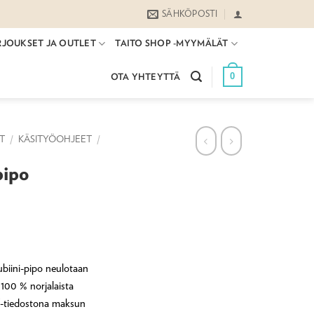
SÄHKÖPOSTI
RJOUKSET JA OUTLET
TAITO SHOP -MYYMÄLÄT
0
OTA YHTEYTTÄ
ET
/
KÄSITYÖOHJEET
/
pipo
biini-pipo neulotaan
 100 % norjalaista
f-tiedostona maksun