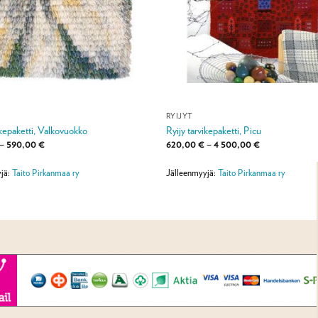
RYIJYT
ikepaketti, Valkovuokko
Ryijy tarvikepaketti, Picu
Hintaluokka:
Hintaluokka:
–
590,00
€
620,00
€
–
4 500,00
€
120,00 €
620,00 €
-
-
590,00 €
4
jä:
Taito Pirkanmaa ry
Jälleenmyyjä:
Taito Pirkanmaa ry
500,00 €