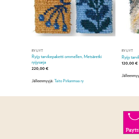
RYIJYT
RYIJYT
Ryijy tarvikepaketti ommellen, Metsäretki
sa
Ryijy tarv
ryijysarja
:
120,00
€
220,00
€
Jälleenmyy
Jälleenmyyjä:
Taito Pirkanmaa ry