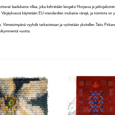
tavat laadukasta villaa, joka kehrätään langaksi Norjassa ja jatkojalost
Värjäyksessä käytetään EU-standardien mukaisia värejä, ja toiminta on 
a. Viimeisimpänä vyyhdit tarkastetaan ja vyötetään yksitellen Taito Pirk
iisikymmentä vuotta.