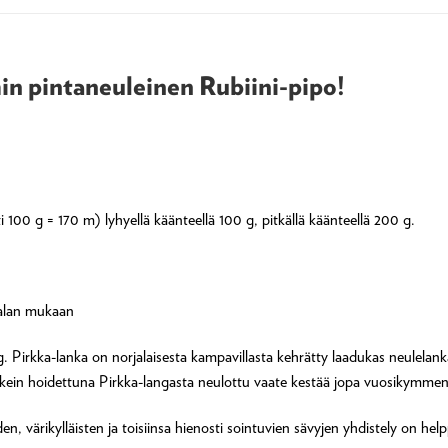
min pintaneuleinen Rubiini-pipo!
 100 g = 170 m) lyhyellä käänteellä 100 g, pitkällä käänteellä 200 g.
ialan mukaan
Pirkka-lanka on norjalaisesta kampavillasta kehrätty laadukas neulelanka,
kein hoidettuna Pirkka-langasta neulottu vaate kestää jopa vuosikymmen
n, värikylläisten ja toisiinsa hienosti sointuvien sävyjen yhdistely on hel