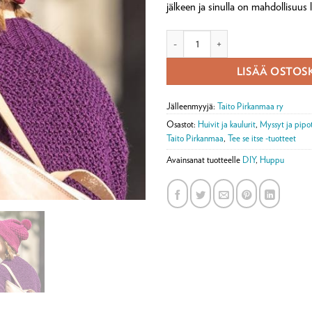
jälkeen ja sinulla on mahdollisuus 
Digiohje Rubiini-pipo (ladattava pd
LISÄÄ OSTOS
Jälleenmyyjä:
Taito Pirkanmaa ry
Osastot:
Huivit ja kaulurit
,
Myssyt ja pipo
Taito Pirkanmaa
,
Tee se itse -tuotteet
Avainsanat tuotteelle
DIY
,
Huppu