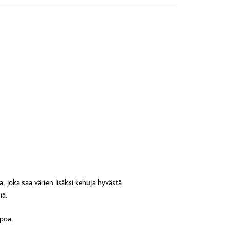
 joka saa värien lisäksi kehuja hyvästä
iä.
ppoa.