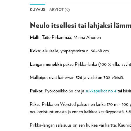
KUVAUS
ARVIOT (0)
Neulo itsellesi tai lahjaksi läm
Malli:
Taito Pirkanmaa, Minna Ahonen
Koko:
aikuiselle, ympärysmitta n. 56–58 cm
Langan menekki:
paksu Pirkka-lanka (100 % villa, vyyhti
Mallipipot ovat kanervan 326 ja viidakon 308 värisiä.
Puikot:
Pyöröpuikko 50 cm ja
sukkapuikot no 4
tai käs
Paksu Pirkka on Worsted paksuinen lanka 170 m = 100 g. 
neulomistuntumasta ja ennen kaikkea kestävyydestä. Oi
Pirkka-langan salaisuus on sen huikea värikartta. Kauniide