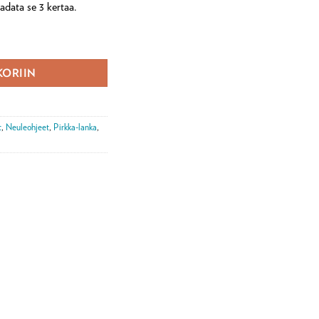
ladata se 3 kertaa.
f) määrä
KORIIN
t
,
Neuleohjeet
,
Pirkka-lanka
,