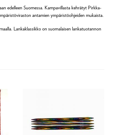
etaan edelleen Suomessa. Kampavillasta kehrätyt Pirkka-
ympäristöviraston antamien ympäristöohjeiden mukaista.
anmaalla. Lankaklassikko on suomalaisen lankatuotannon