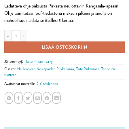
Ladattava ohje paksusta Pirkasta neulottaviin Kangasala-lapasiin.
Ohje toimitetaan pdf-tiedostona maksun jälkeen ja sinulla on
mahdollisuus ladata se itsellesi 3 kertaa.
Digiohje Kangasala-lapanen (ladattava pdf) määrä
LISÄÄ OSTOSKORIIN
Jälleenmyyjä:
Taito Pirkanmaa ry
Osastot:
Neuleohjeet
,
Neulepaidat
,
Pirkka-lanka
,
Taito Pirkanmaa
,
Tee se itse -
tuotteet
Avainsanat tuotteelle
DIY
,
neulepaita