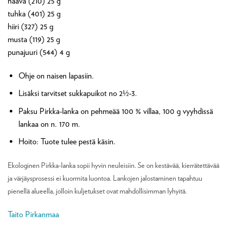
naava (210) 25 g
tuhka (401) 25 g
hiiri (327) 25 g
musta (119) 25 g
punajuuri (544) 4 g
Ohje on naisen lapasiin.
Lisäksi tarvitset sukkapuikot no 2½-3.
Paksu Pirkka-lanka on pehmeää 100 % villaa, 100 g vyyhdissä
lankaa on n. 170 m.
Hoito: Tuote tulee pestä käsin.
Ekologinen Pirkka-lanka sopii hyvin neuleisiin. Se on kestävää, kierrätettävää
ja värjäysprosessi ei kuormita luontoa. Lankojen jalostaminen tapahtuu
pienellä alueella, jolloin kuljetukset ovat mahdollisimman lyhyitä.
Taito Pirkanmaa