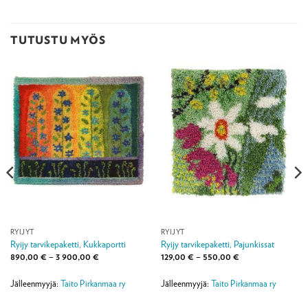
TUTUSTU MYÖS
RYIJYT
RYIJYT
Ryijy tarvikepaketti, Kukkaportti
Ryijy tarvikepaketti, Pajunkissat
Hintaluokka:
Hintaluokka:
890,00
€
–
3 900,00
€
129,00
€
–
550,00
€
890,00 €
129,00 €
-
-
3
550,00 €
Jälleenmyyjä:
Taito Pirkanmaa ry
Jälleenmyyjä:
Taito Pirkanmaa ry
900,00 €