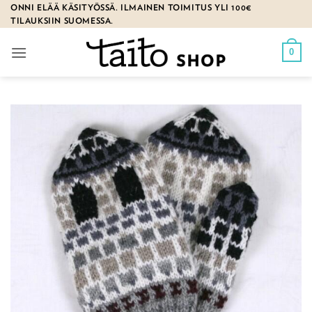
Skip
ONNI ELÄÄ KÄSITYÖSSÄ. ILMAINEN TOIMITUS YLI 100€
TILAUKSIIN SUOMESSA.
to
content
0