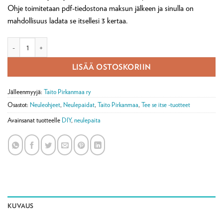
Ohje toimitetaan pdf-tiedostona maksun jälkeen ja sinulla on
mahdollisuus ladata se itsellesi 3 kertaa.
Digiohje Apila-sukat (ladattava pdf) määrä
LISÄÄ OSTOSKORIIN
Jälleenmyyjä:
Taito Pirkanmaa ry
Osastot:
Neuleohjeet
,
Neulepaidat
,
Taito Pirkanmaa
,
Tee se itse -tuotteet
Avainsanat tuotteelle
DIY
,
neulepaita
KUVAUS