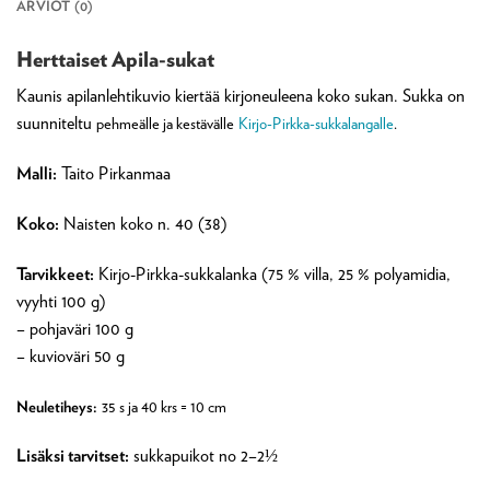
ARVIOT (0)
Herttaiset Apila-sukat
Kaunis apilanlehtikuvio kiertää kirjoneuleena koko sukan. Sukka on
suunniteltu
pehmeälle ja kestävälle
Kirjo-Pirkka-sukkalangalle
.
Malli:
Taito Pirkanmaa
Koko:
Naisten koko n. 40 (38)
Tarvikkeet:
Kirjo-Pirkka-sukkalanka (75 % villa, 25 % polyamidia,
vyyhti 100 g)
– pohjaväri 100 g
– kuvioväri 50 g
Neuletiheys:
35 s ja 40 krs = 10 cm
Lisäksi tarvitset:
sukkapuikot no 2–2½