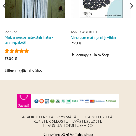
MAKRAMEE
KÄSITYÖOHJEET
Makramee seinätekstiili Katia -
Virkataan mattoja ohjevihko
tarvikepaketti
7,90
€
Jälleenmyyjä: Taito Shop
Arvostelu
37,00
€
tuotteesta:
5
/ 5
Jälleenmyyjä: Taito Shop
AJANKOHTAISTA
MYYMÄLÄT
OTA YHTEYTTÄ
REKISTERISELOSTE
EVÄSTESELOSTE
TILAUS- JA TOIMITUSEHDOT
Copyright 2026 ©
Taito shop