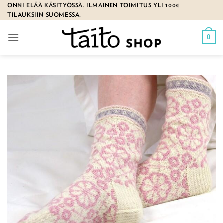
Skip
ONNI ELÄÄ KÄSITYÖSSÄ. ILMAINEN TOIMITUS YLI 100€
TILAUKSIIN SUOMESSA.
to
content
0