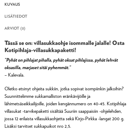
KUVAUS
LISÄTIEDOT
ARVIOT (0)
Tässä se on: villasukkaohje isommalle jalalle! Osta
Kotipihlaja-villasukkapaketti!
”Pyhät on pihlajat pihalla, pyhät oksat pihlajissa, pyhät lehvät
oksasilla, marjaset sitäi pyhemmät.”
– Kalevala.
Oletko etsinyt ohjeita sukkiin, jotka sopivat isompiinkin jalkoihin?
Suunnittelimme sukkamalliston eränkävijöille ja
lähimetsäseikkailijoille, joiden kengännumero on 40-45. Kotipihlaja
villasukat -tarvikepaketti sisältää Suuriin saappaisiin -ohjelehden,
jossa 12 erilaista villasukkaohjetta sekä Kirjo-Pirkka -langat 200 g.
Lisäksi tarvitset sukkapuikot nro 2,5.