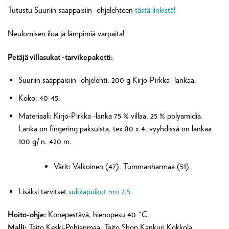
Tutustu Suuriin saappaisiin -ohjelehteen
tästä linkistä!
Neulomisen iloa ja lämpimiä varpaita!
Petäjä villasukat -tarvikepaketti:
Suuriin saappaisiin -ohjelehti, 200 g Kirjo-Pirkka -lankaa.
Koko: 40-45.
Materiaali: Kirjo-Pirkka -lanka 75 % villaa, 25 % polyamidia.
Lanka on fingering paksuista, tex 80 x 4, vyyhdissä on lankaa
100 g/ n. 420 m.
Värit: Valkoinen (47), Tummanharmaa (51).
Lisäksi tarvitset
sukkapuikot nro 2,5.
Hoito-ohje:
Konepestävä, hienopesu 40 °C.
Malli:
Taito Keski-Pohjanmaa, Taito Shop Kankuri Kokkola.