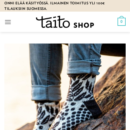
Skip
ONNI ELÄÄ KÄSITYÖSSÄ. ILMAINEN TOIMITUS YLI 100€
TILAUKSIIN SUOMESSA.
to
content
0