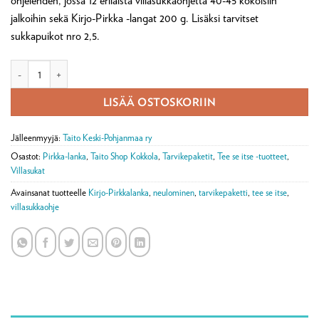
ohjelehden, jossa 12 erilaista villasukkaohjetta 40-45 kokoisiin
jalkoihin sekä Kirjo-Pirkka -langat 200 g. Lisäksi tarvitset
sukkapuikot nro 2,5.
Kotipihlaja villasukat -tarvikepaketti määrä
LISÄÄ OSTOSKORIIN
Jälleenmyyjä:
Taito Keski-Pohjanmaa ry
Osastot:
Pirkka-lanka
,
Taito Shop Kokkola
,
Tarvikepaketit
,
Tee se itse -tuotteet
,
Villasukat
Avainsanat tuotteelle
Kirjo-Pirkkalanka
,
neulominen
,
tarvikepaketti
,
tee se itse
,
villasukkaohje