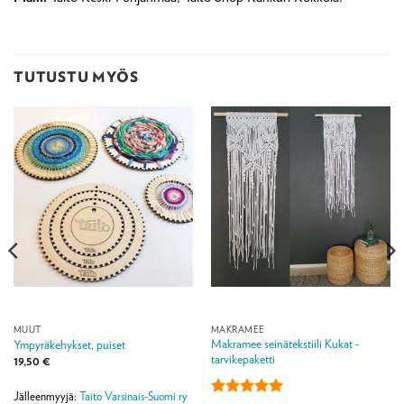
TUTUSTU MYÖS
MUUT
MAKRAMEE
Makramee seinätekstiili Kukat -
Ympyräkehykset, puiset
tarvikepaketti
19,50
€
Jälleenmyyjä:
Taito Varsinais-Suomi ry