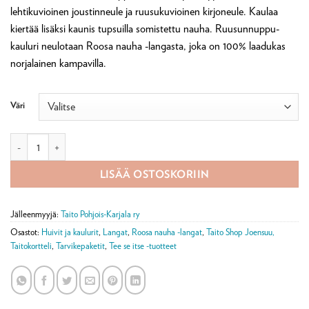
lehtikuvioinen joustinneule ja ruusukuvioinen kirjoneule. Kaulaa
kiertää lisäksi kaunis tupsuilla somistettu nauha. Ruusunnuppu-
kauluri neulotaan Roosa nauha -langasta, joka on 100% laadukas
norjalainen kampavilla.
Väri
Ruusunnuppu kauluri-tarvikepaketti määrä
LISÄÄ OSTOSKORIIN
Jälleenmyyjä:
Taito Pohjois-Karjala ry
Osastot:
Huivit ja kaulurit
,
Langat
,
Roosa nauha -langat
,
Taito Shop Joensuu,
Taitokortteli
,
Tarvikepaketit
,
Tee se itse -tuotteet