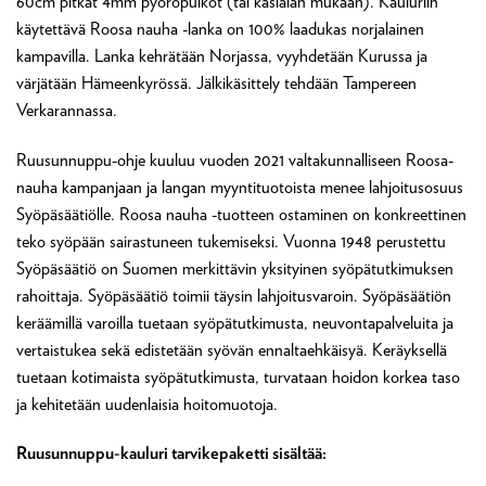
60cm pitkät 4mm pyöröpuikot (tai käsialan mukaan). Kauluriin
käytettävä Roosa nauha -lanka on 100% laadukas norjalainen
kampavilla. Lanka kehrätään Norjassa, vyyhdetään Kurussa ja
värjätään Hämeenkyrössä. Jälkikäsittely tehdään Tampereen
Verkarannassa.
Ruusunnuppu-ohje kuuluu vuoden 2021 valtakunnalliseen Roosa-
nauha kampanjaan ja langan myyntituotoista menee lahjoitusosuus
Syöpäsäätiölle. Roosa nauha -tuotteen ostaminen on konkreettinen
teko syöpään sairastuneen tukemiseksi. Vuonna 1948 perustettu
Syöpäsäätiö on Suomen merkittävin yksityinen syöpätutkimuksen
rahoittaja. Syöpäsäätiö toimii täysin lahjoitusvaroin. Syöpäsäätiön
keräämillä varoilla tuetaan syöpätutkimusta, neuvontapalveluita ja
vertaistukea sekä edistetään syövän ennaltaehkäisyä. Keräyksellä
tuetaan kotimaista syöpätutkimusta, turvataan hoidon korkea taso
ja kehitetään uudenlaisia hoitomuotoja.
Ruusunnuppu-kauluri tarvikepaketti sisältää: