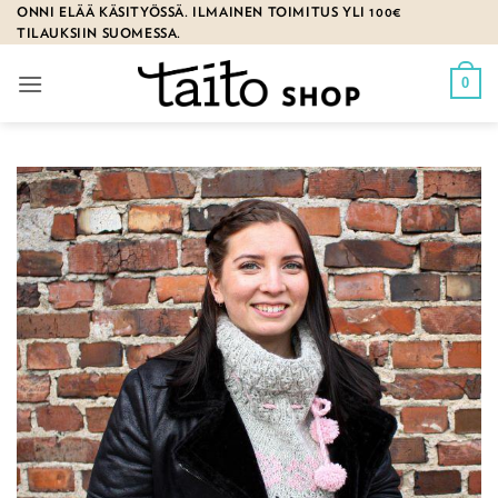
Skip
ONNI ELÄÄ KÄSITYÖSSÄ. ILMAINEN TOIMITUS YLI 100€
TILAUKSIIN SUOMESSA.
to
content
0