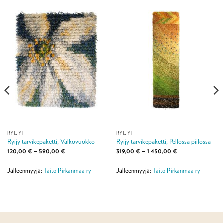
RYIJYT
RYIJYT
Ryijy tarvikepaketti, Valkovuokko
Ryijy tarvikepaketti, Pellossa piilossa
Hintaluokka:
Hintaluokka:
120,00
€
–
590,00
€
319,00
€
–
1 450,00
€
120,00 €
319,00 €
-
-
590,00 €
1
Jälleenmyyjä:
Taito Pirkanmaa ry
Jälleenmyyjä:
Taito Pirkanmaa ry
450,00 €