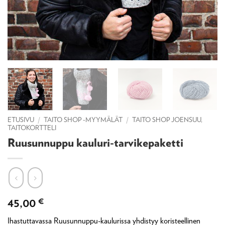
ETUSIVU
/
TAITO SHOP -MYYMÄLÄT
/
TAITO SHOP JOENSUU,
TAITOKORTTELI
Ruusunnuppu kauluri-tarvikepaketti
45,00
€
Ihastuttavassa Ruusunnuppu-kaulurissa yhdistyy koristeellinen