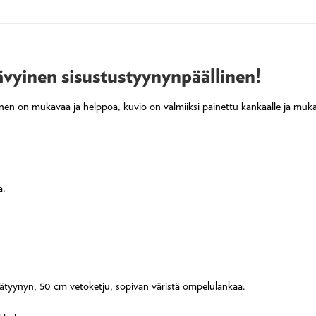
sävyinen sisustustyynynpäällinen!
minen on mukavaa ja helppoa, kuvio on valmiiksi painettu kankaalle ja muk
a.
isätyynyn, 50 cm vetoketju, sopivan väristä ompelulankaa.