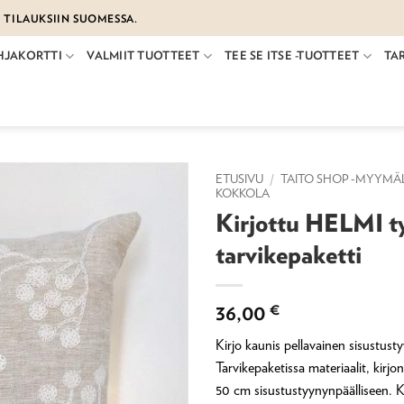
€ TILAUKSIIN SUOMESSA.
HJAKORTTI
VALMIIT TUOTTEET
TEE SE ITSE -TUOTTEET
TA
ETUSIVU
/
TAITO SHOP -MYYMÄ
KOKKOLA
Kirjottu HELMI t
tarvikepaketti
36,00
€
Kirjo kaunis pellavainen sisustust
Tarvikepaketissa materiaalit, kirjo
50 cm sisustustyynynpäälliseen. K