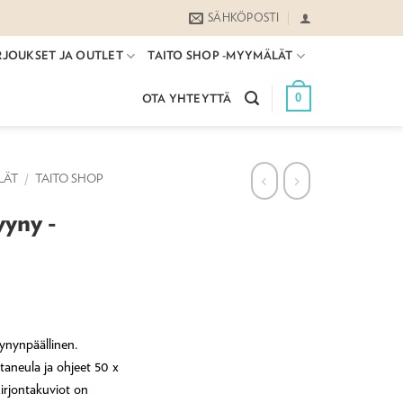
SÄHKÖPOSTI
RJOUKSET JA OUTLET
TAITO SHOP -MYYMÄLÄT
0
OTA YHTEYTTÄ
LÄT
/
TAITO SHOP
yyny -
yynynpäällinen.
ntaneula ja ohjeet 50 x
irjontakuviot on