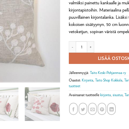
valmiiksi painettu kankaalle ja mu
kirjontapistoihin. Materiaalina pel
puuvillainen kirjontalanka. Lisäksi
kokoisen sisätyynyn, 50 cm luonn
vetoketjun, sopivan väristä ompel
Kirjottu HELMI tyyny -tarvikepake
LISÄÄ OSTOS
Jälleenmyyjä:
Taito Keski-Pohjanmaa ry
Osastot:
Kirjonta
,
Taito Shop Kokkola
,
Tar
tuotteet
Avainsanat tuotteelle
kirjonta
,
sisustus
,
Tar