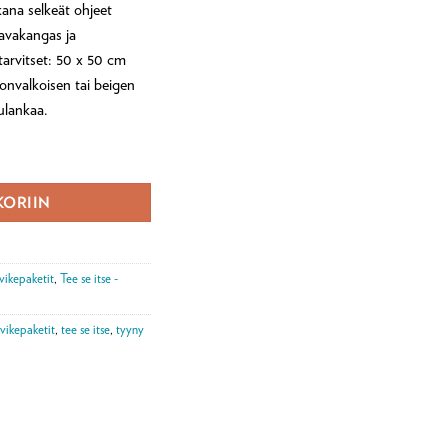
kana selkeät ohjeet
lavakangas ja
 tarvitset: 50 x 50 cm
onvalkoisen tai beigen
ulankaa.
tti määrä
KORIIN
vikepaketit
,
Tee se itse -
vikepaketit
,
tee se itse
,
tyyny