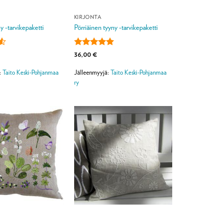
KIRJONTA
y -tarvikepaketti
Pörriäinen tyyny -tarvikepaketti
Arvostelu
36,00
€
tuotteesta:
5
/ 5
:
Taito Keski-Pohjanmaa
Jälleenmyyjä:
Taito Keski-Pohjanmaa
ry