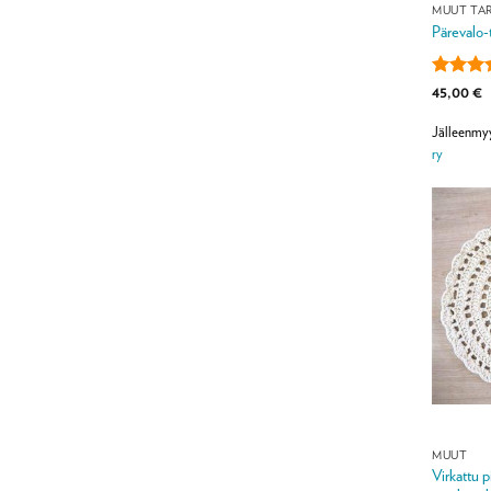
MUUT TAR
Pärevalo-
Arvoste
45,00
€
tuottees
/ 5
Jälleenmy
ry
MUUT
Virkattu p