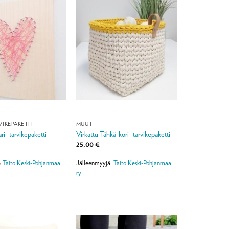
VIKEPAKETIT
MUUT
ri -tarvikepaketti
Virkattu Tähkä-kori -tarvikepaketti
25,00
€
:
Taito Keski-Pohjanmaa
Jälleenmyyjä:
Taito Keski-Pohjanmaa
ry