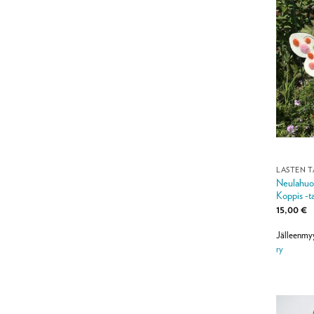
LASTEN T
Neulahuov
Koppis -t
15,00
€
Jälleenmy
ry