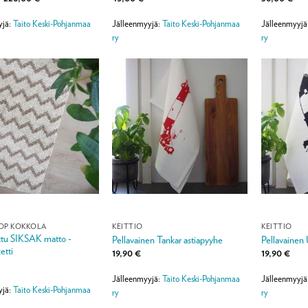
78,00 €
-
yjä:
Taito Keski-Pohjanmaa
Jälleenmyyjä:
Taito Keski-Pohjanmaa
Jälleenmyyjä
228,00 €
ry
ry
HOP KOKKOLA
KEITTIÖ
KEITTIÖ
attu SIKSAK matto -
Pellavainen Tankar astiapyyhe
Pellavainen 
etti
19,90
€
19,90
€
Jälleenmyyjä:
Taito Keski-Pohjanmaa
Jälleenmyyjä
yjä:
Taito Keski-Pohjanmaa
ry
ry