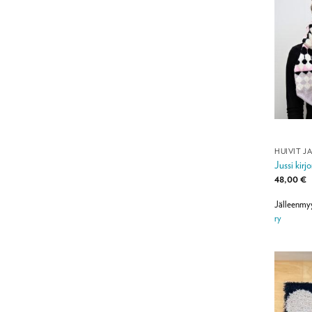
HUIVIT J
Jussi kirj
48,00
€
Jälleenmy
ry