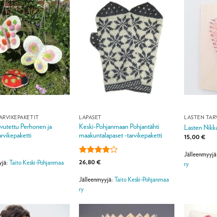
ARVIKEPAKETIT
LAPASET
LASTEN TAR
utettu Perhonen ja
Keski-Pohjanmaan Pohjantähti
Lasten Nikka
arvikepaketti
maakuntalapaset -tarvikepaketti
15,00
€
Jälleenmyyjä
Arvostelu
26,80
€
yjä:
Taito Keski-Pohjanmaa
ry
tuotteesta:
4
/ 5
Jälleenmyyjä:
Taito Keski-Pohjanmaa
ry