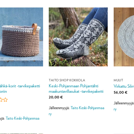
TAITO SHOP KOKKOLA
MUUT
ähkä-korit -tarvikepaketti
Keski-Pohjanmaan Pohjantähti
Virkattu Sil
oriin
maakuntavillasukat -tarvikepaketti
56,00
€
20,00
€
Jälleenmyyjä
lu
Jälleenmyyjä:
Taito Keski-Pohjanmaa
ry
a:
ry
yjä:
Taito Keski-Pohjanmaa