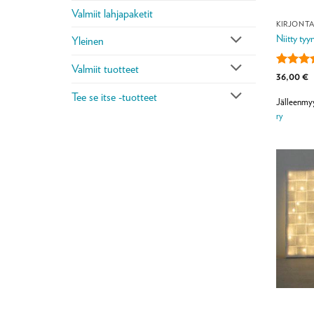
Valmiit lahjapaketit
KIRJONT
Niitty tyy
Yleinen
Valmiit tuotteet
Arvoste
36,00
€
tuottees
Tee se itse -tuotteet
/ 5
Jälleenmy
ry