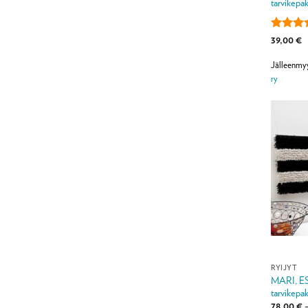
tarvikepak
Arvoste
39,00
€
tuottees
/ 5
Jälleenmy
ry
RYIJYT
MARI, ES
tarvikepak
78,00
€