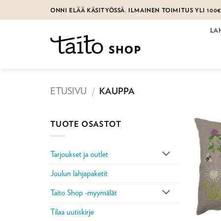
Skip
ONNI ELÄÄ KÄSITYÖSSÄ. ILMAINEN TOIMITUS YLI 100
to
content
LA
ETUSIVU
/
KAUPPA
TUOTE OSASTOT
Tarjoukset ja outlet
Joulun lahjapaketit
Taito Shop -myymälät
Tilaa uutiskirje