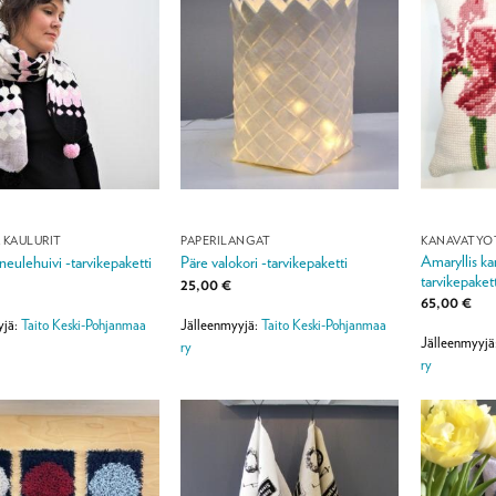
A KAULURIT
PAPERILANGAT
KANAVATYÖ
Amaryllis ka
oneulehuivi -tarvikepaketti
Päre valokori -tarvikepaketti
tarvikepakett
25,00
€
65,00
€
yjä:
Taito Keski-Pohjanmaa
Jälleenmyyjä:
Taito Keski-Pohjanmaa
Jälleenmyyjä
ry
ry