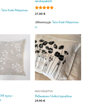
tarvikepaketti
:
Taito Keski-Pohjanmaa
Arvostelu
27,00
€
tuotteesta:
5
/ 5
Jälleenmyyjä:
Taito Keski-Pohjanmaa
ry
MUU SISUSTUS
LMI tyyny -
Pellavainen Unikot tyynyliina
i
29,90
€