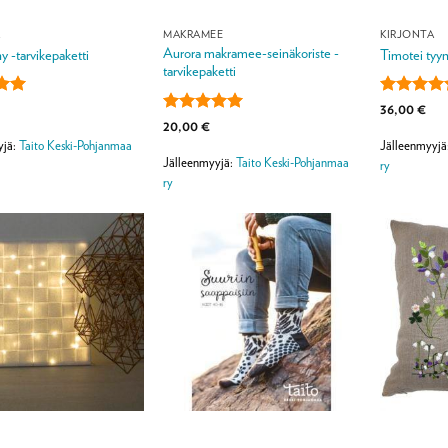
A
MAKRAMEE
KIRJONTA
Aurora makramee-seinäkoriste -
ny -tarvikepaketti
Timotei tyyn
tarvikepaketti
lu
Arvostelu
36,00
€
ta:
5
tuotteesta:
Arvostelu
20,00
€
4.5
/ 5
tuotteesta:
5
yjä:
Taito Keski-Pohjanmaa
Jälleenmyyjä
/ 5
Jälleenmyyjä:
Taito Keski-Pohjanmaa
ry
ry