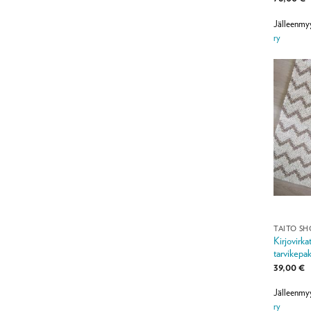
Jälleenmy
ry
TAITO S
Kirjovirk
tarvikepak
39,00
€
Jälleenmy
ry