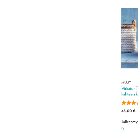
MUUT
Virkatut T
kahteen k
Arvoste
45,00
€
tuotteest
3
/ 5
Jälleenmy
ry