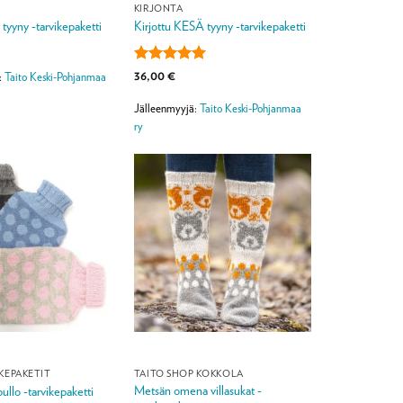
KIRJONTA
tyyny -tarvikepaketti
Kirjottu KESÄ tyyny -tarvikepaketti
Arvostelu
36,00
€
:
Taito Keski-Pohjanmaa
tuotteesta:
5
/ 5
Jälleenmyyjä:
Taito Keski-Pohjanmaa
ry
KEPAKETIT
TAITO SHOP KOKKOLA
Metsän omena villasukat -
ullo -tarvikepaketti