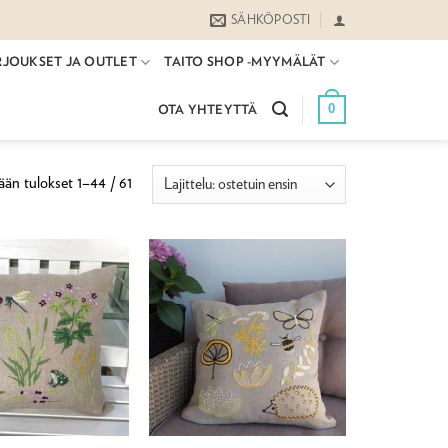
SÄHKÖPOSTI
RJOUKSET JA OUTLET
TAITO SHOP -MYYMÄLÄT
0
OTA YHTEYTTÄ
Suosituimmat
än tulokset 1–44 / 61
ensin