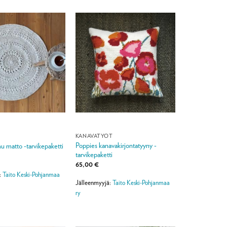
KANAVATYÖT
Poppies kanavakirjontatyyny -
mu matto -tarvikepaketti
tarvikepaketti
65,00
€
:
Taito Keski-Pohjanmaa
Jälleenmyyjä:
Taito Keski-Pohjanmaa
ry