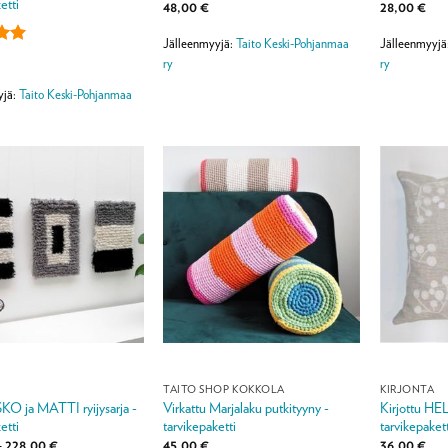
etti
48,00
€
28,00
€
Jälleenmyyjä:
Taito Keski-Pohjanmaa
Jälleenmyyjä
lu
ry
ry
ta:
5
yjä:
Taito Keski-Pohjanmaa
TAITO SHOP KOKKOLA
KIRJONTA
KO ja MATTI ryijysarja -
Virkattu Marjalaku putkityyny -
Kirjottu HE
etti
tarvikepaketti
tarvikepakett
Hintaluokka:
–
228,00
€
45,00
€
36,00
€