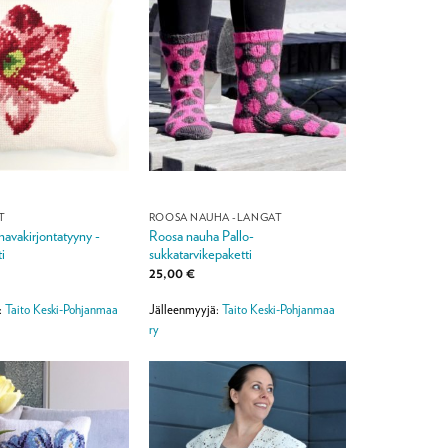
T
ROOSA NAUHA -LANGAT
navakirjontatyyny -
Roosa nauha Pallo-
i
sukkatarvikepaketti
25,00
€
:
Taito Keski-Pohjanmaa
Jälleenmyyjä:
Taito Keski-Pohjanmaa
ry