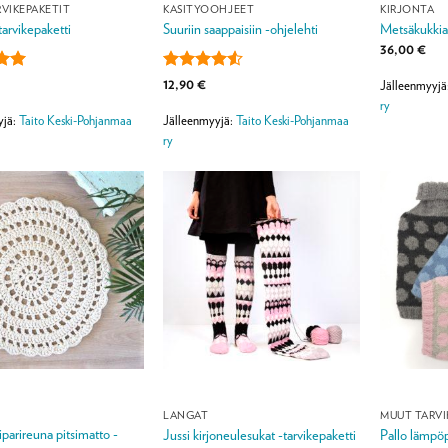
VIKEPAKETIT
KÄSITYÖOHJEET
KIRJONTA
tarvikepaketti
Suuriin saappaisiin -ohjelehti
Metsäkukkia 
36,00
€
lu
Arvostelu
12,90
€
Jälleenmyyjä
ta:
5
tuotteesta:
ry
4.5
/ 5
yjä:
Taito Keski-Pohjanmaa
Jälleenmyyjä:
Taito Keski-Pohjanmaa
ry
LANGAT
MUUT TARVI
iparireuna pitsimatto -
Jussi kirjoneulesukat -tarvikepaketti
Pallo lämpöp