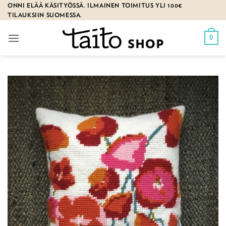
Skip
ONNI ELÄÄ KÄSITYÖSSÄ. ILMAINEN TOIMITUS YLI 100€
TILAUKSIIN SUOMESSA.
to
content
0