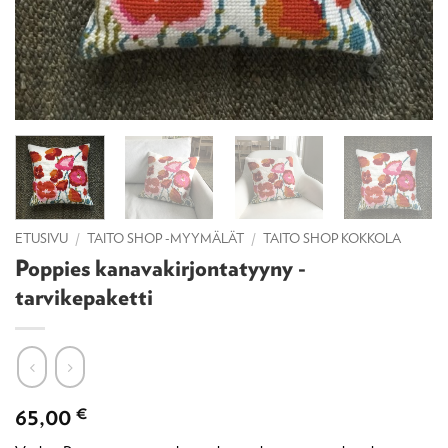
ETUSIVU
/
TAITO SHOP -MYYMÄLÄT
/
TAITO SHOP KOKKOLA
Poppies kanavakirjontatyyny -
tarvikepaketti
65,00
€