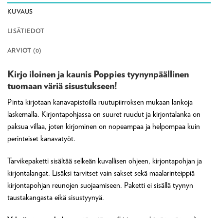
KUVAUS
LISÄTIEDOT
ARVIOT (0)
Kirjo iloinen ja kaunis Poppies tyynynpäällinen
tuomaan väriä sisustukseen!
Pinta kirjotaan kanavapistoilla ruutupiirroksen mukaan lankoja
laskemalla. Kirjontapohjassa on suuret ruudut ja kirjontalanka on
paksua villaa, joten kirjominen on nopeampaa ja helpompaa kuin
perinteiset kanavatyöt.
Tarvikepaketti sisältää selkeän kuvallisen ohjeen, kirjontapohjan ja
kirjontalangat. Lisäksi tarvitset vain sakset sekä maalarinteippiä
kirjontapohjan reunojen suojaamiseen. Paketti ei sisällä tyynyn
taustakangasta eikä sisustyynyä.