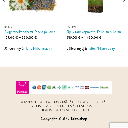
RYIJYT
RYIJYT
Ryijy tarvikepaketti, Pitkiä pellavia
Ryijy tarvikepaketti, Pellossa piilossa
Hintaluokka:
Hintaluokka:
129,00
€
–
550,00
€
319,00
€
–
1 450,00
€
129,00 €
319,00 €
-
-
550,00 €
1
Jälleenmyyjä:
Taito Pirkanmaa ry
Jälleenmyyjä:
Taito Pirkanmaa ry
450,00 €
AJANKOHTAISTA
MYYMÄLÄT
OTA YHTEYTTÄ
REKISTERISELOSTE
EVÄSTESELOSTE
TILAUS- JA TOIMITUSEHDOT
Copyright 2026 ©
Taito shop