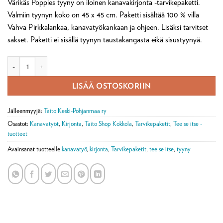
Värikäs Poppies tyyny on iloinen kanavakirjonta -tarvikepaketti.
Valmiin tyynyn koko on 45 x 45 cm. Paketti sisältää 100 % villa
Vahva Pirkkalankaa, kanavatyökankaan ja ohjeen. Lisäksi tarvitset
sakset. Paketti ei sisällä tyynyn taustakangasta eikä sisustyynyä.
Poppies kanavakirjontatyyny -tarvikepaketti määrä
LISÄÄ OSTOSKORIIN
Jälleenmyyjä:
Taito Keski-Pohjanmaa ry
Osastot:
Kanavatyöt
,
Kirjonta
,
Taito Shop Kokkola
,
Tarvikepaketit
,
Tee se itse -
tuotteet
Avainsanat tuotteelle
kanavatyö
,
kirjonta
,
Tarvikepaketit
,
tee se itse
,
tyyny