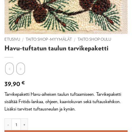
ETUSIVU
/
TAITO SHOP -MYYMÄLÄT
/
TAITO SHOP OULU
Havu-tuftatun taulun tarvikepaketti
39,90
€
Tarvikepaketti Havu-aiheisen taulun tuftaamiseen. Tarvikepaketti
sisältää Fritids-lankaa, ohjeen, kaaviokuvan sekä tuftauskehikon.
Lisäksi tarvitset tuftausneulan ja kynän.
Havu-tuftatun taulun tarvikepaketti määrä