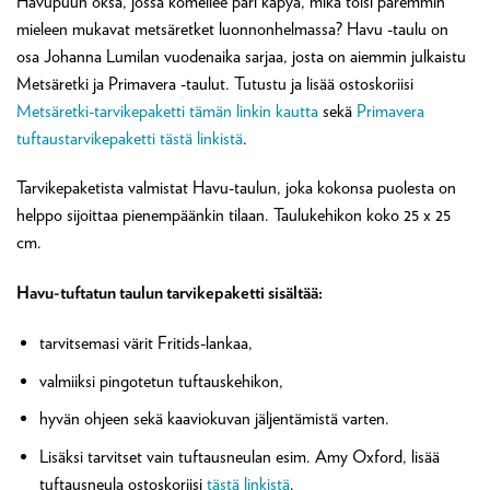
Havupuun oksa, jossa komeilee pari käpyä, mikä toisi paremmin
mieleen mukavat metsäretket luonnonhelmassa? Havu -taulu on
osa Johanna Lumilan vuodenaika sarjaa, josta on aiemmin julkaistu
Metsäretki ja Primavera -taulut. Tutustu ja lisää ostoskoriisi
Metsäretki-tarvikepaketti tämän linkin kautta
sekä
Primavera
tuftaustarvikepaketti tästä linkistä
.
Tarvikepaketista valmistat Havu-taulun, joka kokonsa puolesta on
helppo sijoittaa pienempäänkin tilaan. Taulukehikon koko 25 x 25
cm.
Havu-tuftatun taulun tarvikepaketti sisältää:
tarvitsemasi värit Fritids-lankaa,
valmiiksi pingotetun tuftauskehikon,
hyvän ohjeen sekä kaaviokuvan jäljentämistä varten.
Lisäksi tarvitset vain tuftausneulan esim. Amy Oxford, lisää
tuftausneula ostoskoriisi
tästä linkistä
.