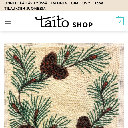
Skip
ONNI ELÄÄ KÄSITYÖSSÄ. ILMAINEN TOIMITUS YLI 100€
TILAUKSIIN SUOMESSA.
to
content
0