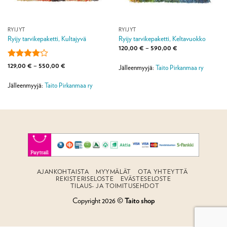
RYIJYT
RYIJYT
Ryijy tarvikepaketti, Kultajyvä
Ryijy tarvikepaketti, Keltavuokko
Hintaluokka:
120,00
€
–
590,00
€
120,00 €
-
Arvostelu
Hintaluokka:
129,00
€
–
550,00
€
590,00 €
Jälleenmyyjä:
Taito Pirkanmaa ry
129,00 €
tuotteesta:
-
4
/ 5
550,00 €
Jälleenmyyjä:
Taito Pirkanmaa ry
AJANKOHTAISTA
MYYMÄLÄT
OTA YHTEYTTÄ
REKISTERISELOSTE
EVÄSTESELOSTE
TILAUS- JA TOIMITUSEHDOT
Copyright 2026 ©
Taito shop