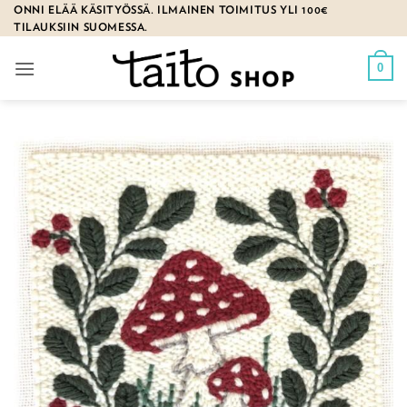
Skip
ONNI ELÄÄ KÄSITYÖSSÄ. ILMAINEN TOIMITUS YLI 100€
TILAUKSIIN SUOMESSA.
to
content
0