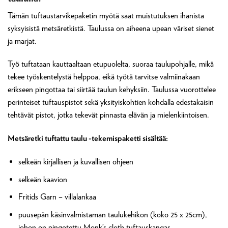
Tämän tuftaustarvikepaketin myötä saat muistutuksen ihanista
syksyisistä metsäretkistä. Taulussa on aiheena upean väriset sienet
ja marjat.
Työ tuftataan kauttaaltaan etupuolelta, suoraa taulupohjalle, mikä
tekee työskentelystä helppoa, eikä työtä tarvitse valmiinakaan
erikseen pingottaa tai siirtää taulun kehyksiin. Taulussa vuorottelee
perinteiset tuftauspistot sekä yksityiskohtien kohdalla edestakaisin
tehtävät pistot, jotka tekevät pinnasta elävän ja mielenkiintoisen.
Metsäretki tuftattu taulu -tekemispaketti sisältää:
selkeän kirjallisen ja kuvallisen ohjeen
selkeän kaavion
Fritids Garn – villalankaa
puusepän käsinvalmistaman taulukehikon (koko 25 x 25cm),
johon on pingotettu Monk’s cloth tuftauskangas