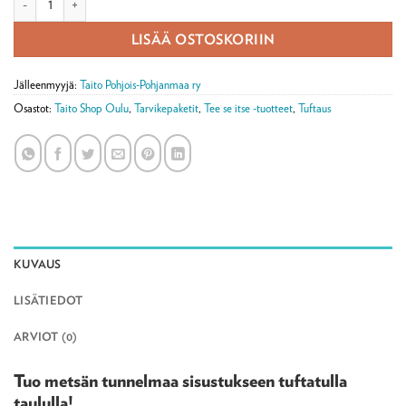
LISÄÄ OSTOSKORIIN
Jälleenmyyjä:
Taito Pohjois-Pohjanmaa ry
Osastot:
Taito Shop Oulu
,
Tarvikepaketit
,
Tee se itse -tuotteet
,
Tuftaus
KUVAUS
LISÄTIEDOT
ARVIOT (0)
Tuo metsän tunnelmaa sisustukseen tuftatulla
taululla!