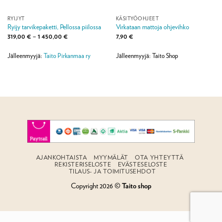
RYIJYT
KÄSITYÖOHJEET
Ryijy tarvikepaketti, Pellossa piilossa
Virkataan mattoja ohjevihko
Hintaluokka:
319,00
€
–
1 450,00
€
7,90
€
319,00 €
-
1
Jälleenmyyjä:
Taito Pirkanmaa ry
Jälleenmyyjä: Taito Shop
450,00 €
AJANKOHTAISTA
MYYMÄLÄT
OTA YHTEYTTÄ
REKISTERISELOSTE
EVÄSTESELOSTE
TILAUS- JA TOIMITUSEHDOT
Copyright 2026 ©
Taito shop