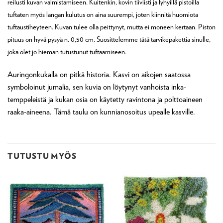
reilusti kuvan valmistamiseen. Kuitenkin, kovin tiiviisti ja lyhyillä pistoilla
tuftaten myös langan kulutus on aina suurempi, joten kiinnitä huomiota
tuftaustiheyteen. Kuvan tulee olla peittynyt, mutta ei moneen kertaan. Piston
pituus on hyvä pysyä n. 0,50 cm. Suosittelemme tätä tarvikepakettia sinulle,
joka olet jo hieman tutustunut tuftaamiseen.
Auringonkukalla on pitkä historia. Kasvi on aikojen saatossa
symboloinut jumalia, sen kuvia on löytynyt vanhoista inka-
temppeleistä ja kukan osia on käytetty ravintona ja polttoaineen
raaka-aineena. Tämä taulu on kunnianosoitus upealle kasville.
TUTUSTU MYÖS