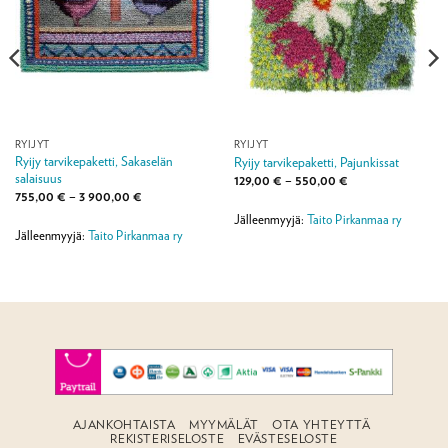
RYIJYT
RYIJYT
Ryijy tarvikepaketti, Sakaselän
Ryijy tarvikepaketti, Pajunkissat
salaisuus
Hintaluokka:
129,00
€
–
550,00
€
129,00 €
Hintaluokka:
755,00
€
–
3 900,00
€
-
755,00 €
550,00 €
Jälleenmyyjä:
Taito Pirkanmaa ry
-
3
Jälleenmyyjä:
Taito Pirkanmaa ry
900,00 €
AJANKOHTAISTA
MYYMÄLÄT
OTA YHTEYTTÄ
REKISTERISELOSTE
EVÄSTESELOSTE