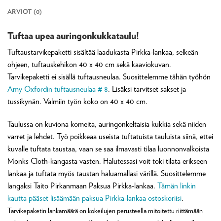
ARVIOT (0)
Tuftaa upea auringonkukkataulu!
Tuftaustarvikepaketti sisältää laadukasta Pirkka-lankaa, selkeän
ohjeen, tuftauskehikon 40 x 40 cm sekä kaaviokuvan.
Tarvikepaketti ei sisällä tuftausneulaa. Suosittelemme tähän työhön
Amy Oxfordin tuftausneulaa # 8
. Lisäksi tarvitset sakset ja
tussikynän. Valmiin työn koko on 40 x 40 cm.
Taulussa on kuviona komeita, auringonkeltaisia kukkia sekä niiden
varret ja lehdet. Työ poikkeaa useista tuftatuista tauluista siinä, ettei
kuvalle tuftata taustaa, vaan se saa ilmavasti tilaa luonnonvalkoista
Monks Cloth-kangasta vasten. Halutessasi voit toki tilata erikseen
lankaa ja tuftata myös taustan haluamallasi värillä. Suosittelemme
langaksi Taito Pirkanmaan Paksua Pirkka-lankaa.
Tämän linkin
kautta pääset lisäämään paksua Pirkka-lankaa ostoskoriisi
.
Tarvikepaketin lankamäärä on kokeilujen perusteella mitoitettu riittämään