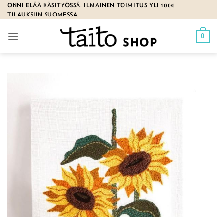
Skip
ONNI ELÄÄ KÄSITYÖSSÄ. ILMAINEN TOIMITUS YLI 100€
TILAUKSIIN SUOMESSA.
to
content
0