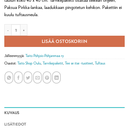
taulun koko 40 x 40 cm. Tarvikepaketti sisältää selkeän ohjeen,
Paksua Pirkka-lankaa, laadukkaan pingotetun kehikon. Pakettiin ei
kuulu tuftausneula.
Auringonkukkataulu tuftaustarvikepaketti määrä
LISÄÄ OSTOSKORIIN
Jälleenmyyjä:
Taito Pohjois-Pohjanmaa ry
Osastot:
Taito Shop Oulu
,
Tarvikepaketit
,
Tee se itse -tuotteet
,
Tuftaus
KUVAUS
LISÄTIEDOT