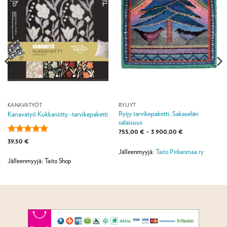
KANAVATYÖT
RYIJYT
Ryijy tarvikepaketti, Sakaselän
Kanavatyö Kukkaniitty -tarvikepaketti
salaisuus
Hintaluokka:
755,00
€
–
3 900,00
€
755,00 €
Arvostelu
39,50
€
-
tuotteesta:
5
3
Jälleenmyyjä:
Taito Pirkanmaa ry
/ 5
900,00 €
Jälleenmyyjä: Taito Shop