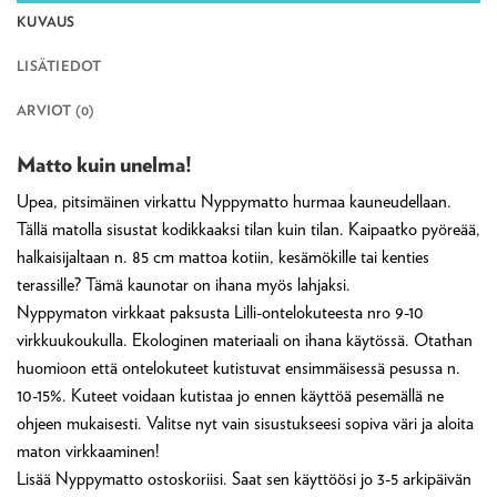
KUVAUS
LISÄTIEDOT
ARVIOT (0)
Matto kuin unelma!
Upea, pitsimäinen virkattu Nyppymatto hurmaa kauneudellaan.
Tällä matolla sisustat kodikkaaksi tilan kuin tilan. Kaipaatko pyöreää,
halkaisijaltaan n. 85 cm mattoa kotiin, kesämökille tai kenties
terassille? Tämä kaunotar on ihana myös lahjaksi.
Nyppymaton virkkaat paksusta Lilli-ontelokuteesta nro 9-10
virkkuukoukulla. Ekologinen materiaali on ihana käytössä. Otathan
huomioon että ontelokuteet kutistuvat ensimmäisessä pesussa n.
10-15%. Kuteet voidaan kutistaa jo ennen käyttöä pesemällä ne
ohjeen mukaisesti. Valitse nyt vain sisustukseesi sopiva väri ja aloita
maton virkkaaminen!
Lisää Nyppymatto ostoskoriisi. Saat sen käyttöösi jo 3-5 arkipäivän