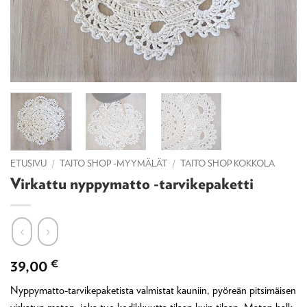
ETUSIVU
/
TAITO SHOP -MYYMÄLÄT
/
TAITO SHOP KOKKOLA
Virkattu nyppymatto -tarvikepaketti
39,00
€
Nyppymatto-tarvikepaketista valmistat kauniin, pyöreän pitsimäisen