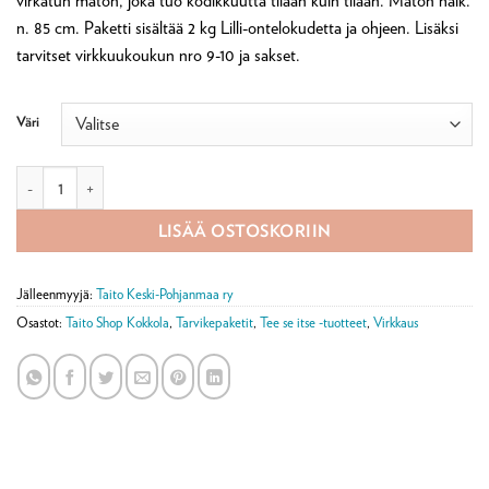
virkatun maton, joka tuo kodikkuutta tilaan kuin tilaan. Maton halk.
n. 85 cm. Paketti sisältää 2 kg Lilli-ontelokudetta ja ohjeen. Lisäksi
tarvitset virkkuukoukun nro 9-10 ja sakset.
Väri
Virkattu nyppymatto -tarvikepaketti määrä
LISÄÄ OSTOSKORIIN
Jälleenmyyjä:
Taito Keski-Pohjanmaa ry
Osastot:
Taito Shop Kokkola
,
Tarvikepaketit
,
Tee se itse -tuotteet
,
Virkkaus