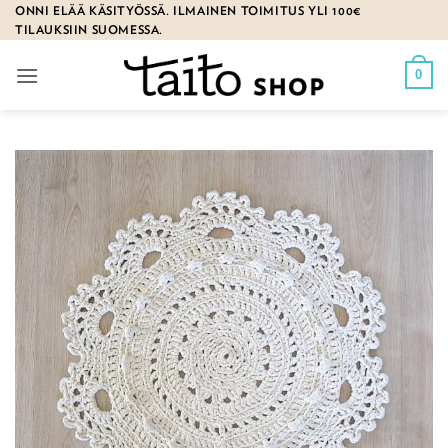
Skip
ONNI ELÄÄ KÄSITYÖSSÄ. ILMAINEN TOIMITUS YLI 100€
TILAUKSIIN SUOMESSA.
to
content
0