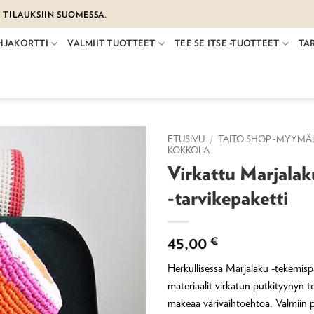
€ TILAUKSIIN SUOMESSA.
HJAKORTTI
VALMIIT TUOTTEET
TEE SE ITSE -TUOTTEET
TA
ETUSIVU
/
TAITO SHOP -MYYMÄ
KOKKOLA
Virkattu Marjalak
-tarvikepaketti
45,00
€
Herkullisessa Marjalaku -tekemispa
materiaalit virkatun putkityynyn 
makeaa värivaihtoehtoa. Valmiin 