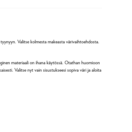
n tyynyyn. Valitse kolmesta makeasta värivaihtoehdosta.
kologinen materiaali on ihana käytössä. Otathan huomioon
sti. Valitse nyt vain sisustukseesi sopiva väri ja aloita