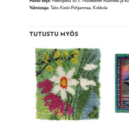
Hoito-ohje:
Hienopesu 30 c. Huolellinen huuhtelu ja kuiv
Valmistaja:
Taito Keski-Pohjanmaa, Kokkola
TUTUSTU MYÖS