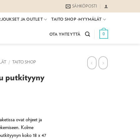
SÄHKÖPOSTI
RJOUKSET JA OUTLET
TAITO SHOP -MYYMÄLÄT
0
OTA YHTEYTTÄ
LÄT
/
TAITO SHOP
u putkityyny
ketissa ovat ohjeet ja
tekemiseen. Kolme
putkityynyn koko 18 x 47