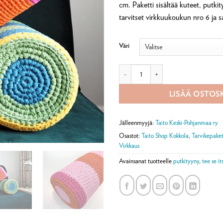
cm. Paketti sisältää kuteet, putkit
tarvitset virkkuukoukun nro 6 ja s
Väri
Virkattu Marjalaku putkityyny -tar
LISÄÄ OSTOS
Jälleenmyyjä:
Taito Keski-Pohjanmaa ry
Osastot:
Taito Shop Kokkola
,
Tarvikepaket
Virkkaus
Avainsanat tuotteelle
putkityyny
,
tee se it