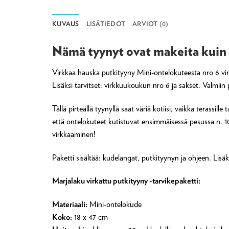
KUVAUS
LISÄTIEDOT
ARVIOT (0)
Nämä tyynyt ovat makeita kuin
Virkkaa hauska putkityyny Mini-ontelokuteesta nro 6 vir
Lisäksi tarvitset: virkkuukoukun nro 6 ja sakset. Valmii
Tällä pirteällä tyynyllä saat väriä kotiisi, vaikka tera
että ontelokuteet kutistuvat ensimmäisessä pesussa n. 10
virkkaaminen!
Paketti sisältää: kudelangat, putkityynyn ja ohjeen. Lisäk
Marjalaku virkattu putkityyny -tarvikepaketti:
Materiaali:
Mini-ontelokude
Koko:
18 x 47 cm