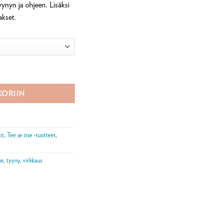
yynyn ja ohjeen. Lisäksi
akset.
vikepaketti määrä
KORIIN
it
,
Tee se itse -tuotteet
,
se
,
tyyny
,
virkkaus