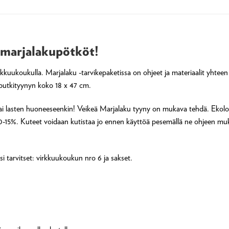
 marjalakupötköt!
kkuukoukulla. Marjalaku -tarvikepaketissa on ohjeet ja materiaalit yhtee
n putkityynyn koko 18 x 47 cm.
ssille tai lasten huoneeseenkin! Veikeä Marjalaku tyyny on mukava tehdä. E
-15%. Kuteet voidaan kutistaa jo ennen käyttöä pesemällä ne ohjeen mukaise
si tarvitset: virkkuukoukun nro 6 ja sakset.