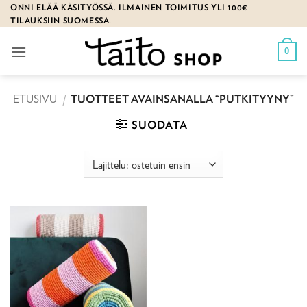
Skip
ONNI ELÄÄ KÄSITYÖSSÄ. ILMAINEN TOIMITUS YLI 100€
TILAUKSIIN SUOMESSA.
to
content
0
ETUSIVU
/
TUOTTEET AVAINSANALLA “PUTKITYYNY”
SUODATA