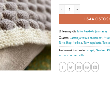
Kupla-peitto vauvalle -tarvikepaket
LISÄÄ OSTOS
Jälleenmyyjä:
Taito Keski-Pohjanmaa ry
Osastot:
Lasten ja vauvojen neuleet
,
Muut
Taito Shop Kokkola
,
Tarvikepaketit
,
Tee se
Avainsanat tuotteelle
Langat
,
Neuleet
,
Pi
se itse -tuotteet
,
villa