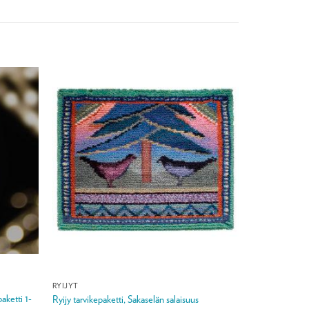
RYIJYT
ketti 1-
Ryijy tarvikepaketti, Sakaselän salaisuus