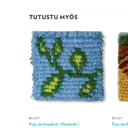
TUTUSTU MYÖS
RYIJYT
RYIJYT
 15 cm
Ryijy tarvikepaketti, Metsäretki 1
Ryijy tarv