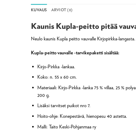
KUVAUS
ARVIOT (0)
Kaunis Kupla-peitto pitää vau
Neulo kaunis Kupla peitto vauvalle Kirjopirkka-langasta. T
Kupla-peitto vauvalle -tarvikepaketti sisältää:
Kirjo-Pirkka -lankaa.
Koko: n. 55 x 60 cm.
Materiaali: Kirjo-Pirkka -lanka 75 % villaa, 25 % pol
200 g.
Lisäksi tarvitset puikot nro 7.
Hoito-ohje: Konepestävä, hienopesu 40 astetta.
Malli: Taito Keski-Pohjanmaa ry