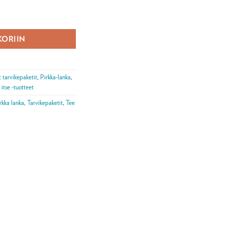
ti määrä
KORIIN
 tarvikepaketit
,
Pirkka-lanka
,
 itse -tuotteet
rkka lanka
,
Tarvikepaketit
,
Tee