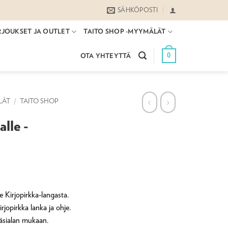
SÄHKÖPOSTI
RJOUKSET JA OUTLET
TAITO SHOP -MYYMÄLÄT
0
OTA YHTEYTTÄ
LÄT
/
TAITO SHOP
lle -
e Kirjopirkka-langasta.
rjopirkka lanka ja ohje.
 käsialan mukaan.