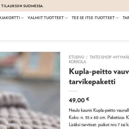
€ TILAUKSIIN SUOMESSA.
HJAKORTTI
VALMIIT TUOTTEET
TEE SE ITSE -TUOTTEET
TA
ETUSIVU
/
TAITO SHOP -MYYMÄ
KOKKOLA
Kupla-peitto vauva
tarvikepaketti
49,00
€
Neulo kaunis Kupla-peitto vauvall
Koko: n. 55 x 60 cm. Paketissa: Ki
Lisäksi tarvitset: puikot nro 7 tai