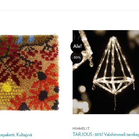
Ale!
-30%
HIMMELIT
TARJOUS -30%! Valohimmeli tarvikepa
ikepaketti, Kultajyvä