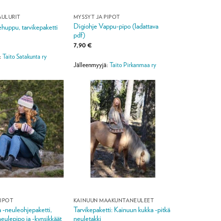
AULURIT
MYSSYT JA PIPOT
Digiohje Vappu-pipo (ladattava
huppu, tarvikepaketti
pdf)
7,90
€
:
Taito Satakunta ry
Jälleenmyyjä:
Taito Pirkanmaa ry
PIPOT
KAINUUN MAAKUNTANEULEET
 -neuleohjepaketti,
Tarvikepaketti: Kainuun kukka -pitkä
neulepipo ja -kynsikkäät
neuletakki