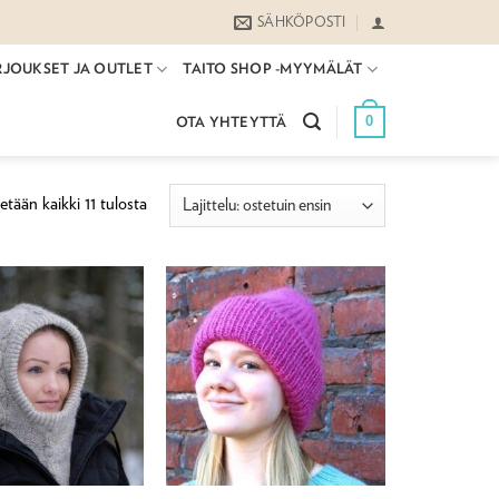
SÄHKÖPOSTI
RJOUKSET JA OUTLET
TAITO SHOP -MYYMÄLÄT
0
OTA YHTEYTTÄ
Suosituimmat
tään kaikki 11 tulosta
ensin