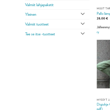
Valmiit lahjapaketit
MUUT TAR
Pallo läm
Yleinen
28,00
€
Valmiit tuotteet
Jälleenmy
ry
Tee se itse -tuotteet
MYSSYT J
Digiohje 
pdf)