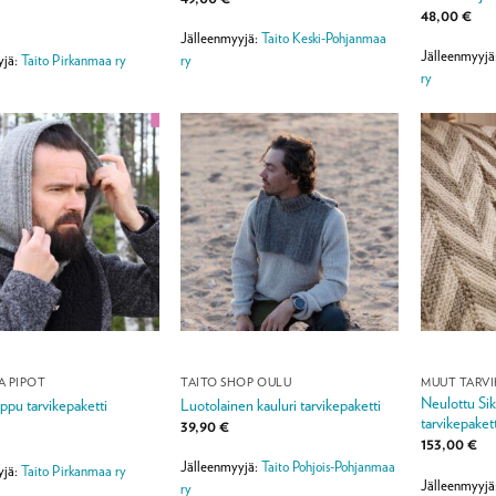
48,00
€
Jälleenmyyjä:
Taito Keski-Pohjanmaa
Jälleenmyyjä
ry
yjä:
Taito Pirkanmaa ry
ry
A PIPOT
TAITO SHOP OULU
MUUT TARVI
Neulottu Sik
pu tarvikepaketti
Luotolainen kauluri tarvikepaketti
tarvikepakett
39,90
€
153,00
€
Jälleenmyyjä:
Taito Pohjois-Pohjanmaa
yjä:
Taito Pirkanmaa ry
Jälleenmyyjä
ry