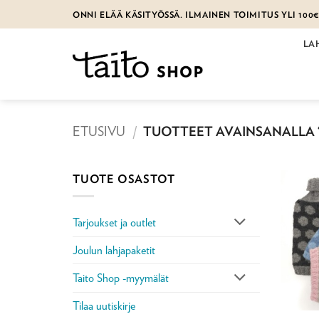
Skip
ONNI ELÄÄ KÄSITYÖSSÄ. ILMAINEN TOIMITUS YLI 100
to
content
LA
ETUSIVU
/
TUOTTEET AVAINSANALLA “
TUOTE OSASTOT
Tarjoukset ja outlet
Joulun lahjapaketit
Taito Shop -myymälät
Tilaa uutiskirje