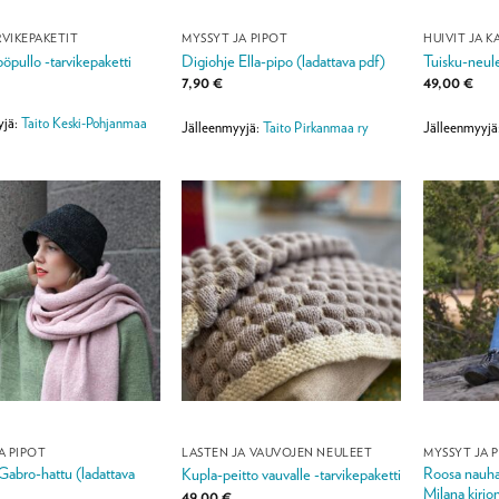
VIKEPAKETIT
MYSSYT JA PIPOT
HUIVIT JA K
pöpullo -tarvikepaketti
Digiohje Ella-pipo (ladattava pdf)
Tuisku-neule
7,90
€
49,00
€
yjä:
Taito Keski-Pohjanmaa
Jälleenmyyjä:
Taito Pirkanmaa ry
Jälleenmyyjä
A PIPOT
LASTEN JA VAUVOJEN NEULEET
MYSSYT JA 
Gabro-hattu (ladattava
Roosa nauha
Kupla-peitto vauvalle -tarvikepaketti
Milana kirjo
49,00
€