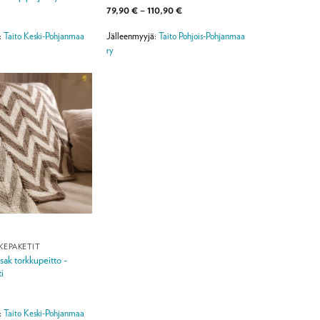
Hintaluokka:
79,90
€
–
110,90
€
79,90 €
-
:
Taito Keski-Pohjanmaa
Jälleenmyyjä:
Taito Pohjois-Pohjanmaa
110,90 €
ry
KEPAKETIT
sak torkkupeitto -
i
:
Taito Keski-Pohjanmaa