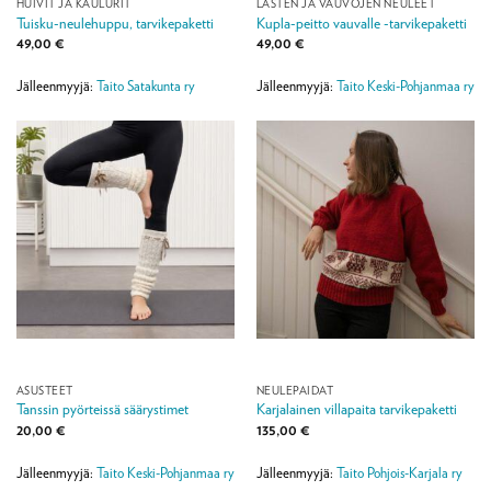
HUIVIT JA KAULURIT
LASTEN JA VAUVOJEN NEULEET
Tuisku-neulehuppu, tarvikepaketti
Kupla-peitto vauvalle -tarvikepaketti
49,00
€
49,00
€
Jälleenmyyjä:
Taito Satakunta ry
Jälleenmyyjä:
Taito Keski-Pohjanmaa ry
ASUSTEET
NEULEPAIDAT
Tanssin pyörteissä säärystimet
Karjalainen villapaita tarvikepaketti
20,00
€
135,00
€
Jälleenmyyjä:
Taito Keski-Pohjanmaa ry
Jälleenmyyjä:
Taito Pohjois-Karjala ry