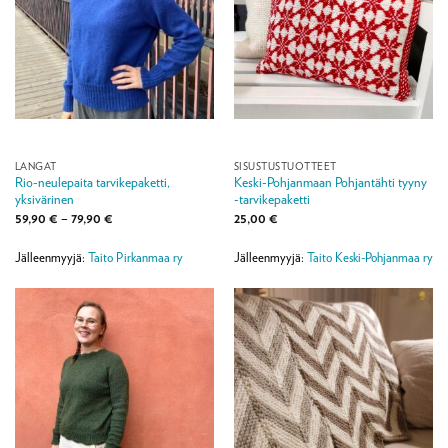
LANGAT
SISUSTUSTUOTTEET
Rio-neulepaita tarvikepaketti,
Keski-Pohjanmaan Pohjantähti tyyny
yksivärinen
-tarvikepaketti
Hintaluokka:
59,90
€
–
79,90
€
25,00
€
59,90 €
-
79,90 €
Jälleenmyyjä:
Taito Pirkanmaa ry
Jälleenmyyjä:
Taito Keski-Pohjanmaa ry