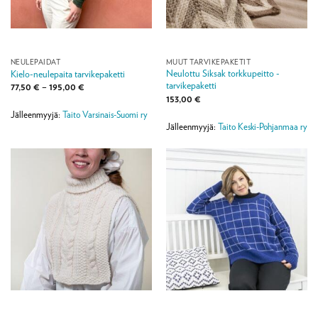
NEULEPAIDAT
MUUT TARVIKEPAKETIT
Neulottu Siksak torkkupeitto -
Kielo-neulepaita tarvikepaketti
tarvikepaketti
Hintaluokka:
77,50
€
–
195,00
€
77,50 €
153,00
€
-
195,00 €
Jälleenmyyjä:
Taito Varsinais-Suomi ry
Jälleenmyyjä:
Taito Keski-Pohjanmaa ry