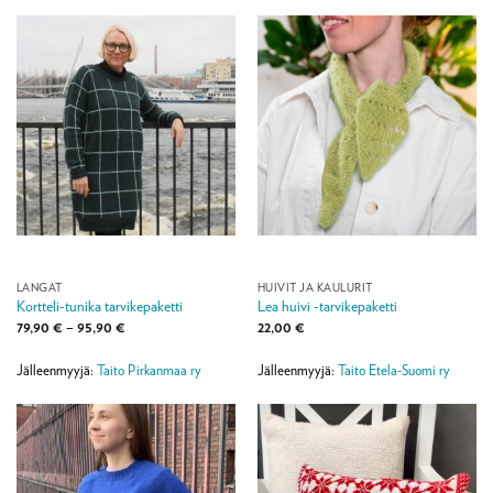
LANGAT
HUIVIT JA KAULURIT
Kortteli-tunika tarvikepaketti
Lea huivi -tarvikepaketti
Hintaluokka:
79,90
€
–
95,90
€
22,00
€
79,90 €
-
95,90 €
Jälleenmyyjä:
Taito Pirkanmaa ry
Jälleenmyyjä:
Taito Etela-Suomi ry