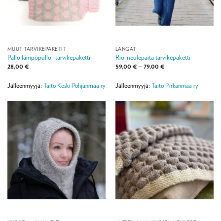
MUUT TARVIKEPAKETIT
LANGAT
Pallo lämpöpullo -tarvikepaketti
Rio-neulepaita tarvikepaketti
Hintaluokka:
28,00
€
59,00
€
–
79,00
€
59,00 €
-
79,00 €
Jälleenmyyjä:
Taito Keski-Pohjanmaa ry
Jälleenmyyjä:
Taito Pirkanmaa ry