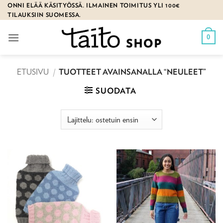
Skip
ONNI ELÄÄ KÄSITYÖSSÄ. ILMAINEN TOIMITUS YLI 100€
TILAUKSIIN SUOMESSA.
to
content
0
ETUSIVU
/
TUOTTEET AVAINSANALLA “NEULEET”
SUODATA