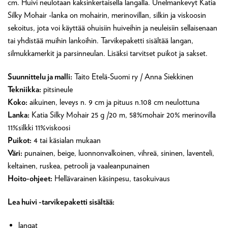
cm. Huivi neulotaan kaksinkertaisella langalla. Unelmankevyt Katia
Silky Mohair -lanka on mohairin, merinovillan, silkin ja viskoosin
sekoitus, jota voi käyttää ohuisiin huiveihin ja neuleisiin sellaisenaan
tai yhdistää muihin lankoihin. Tarvikepaketti sisältää langan,
silmukkamerkit ja parsinneulan. Lisäksi tarvitset puikot ja sakset.
Suunnittelu ja malli:
Taito Etelä-Suomi ry / Anna Siekkinen
Tekniikka:
pitsineule
Koko:
aikuinen, leveys n. 9 cm ja pituus n.108 cm neulottuna
Lanka:
Katia Silky Mohair 25 g /20 m, 58%mohair 20% merinovilla
11%silkki 11%viskoosi
Puikot:
4 tai käsialan mukaan
Väri:
punainen, beige, luonnonvalkoinen, vihreä, sininen, laventeli,
keltainen, ruskea, petrooli ja vaaleanpunainen
Hoito-ohjeet:
Hellävarainen käsinpesu, tasokuivaus
Lea huivi -tarvikepaketti sisältää:
langat