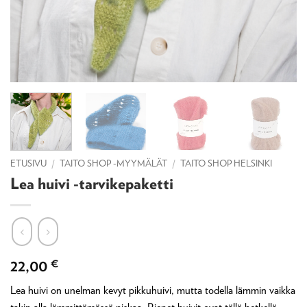
ETUSIVU
/
TAITO SHOP -MYYMÄLÄT
/
TAITO SHOP HELSINKI
Lea huivi -tarvikepaketti
22,00
€
Lea huivi on unelman kevyt pikkuhuivi, mutta todella lämmin vaikka