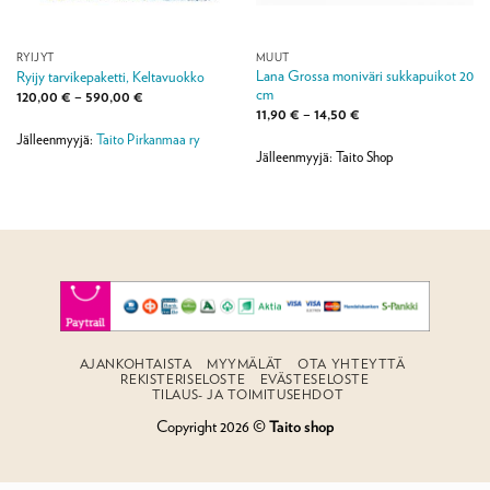
RYIJYT
MUUT
Lana Grossa moniväri sukkapuikot 20
Ryijy tarvikepaketti, Keltavuokko
cm
Hintaluokka:
120,00
€
–
590,00
€
120,00 €
Hintaluokka:
11,90
€
–
14,50
€
-
11,90 €
590,00 €
Jälleenmyyjä:
Taito Pirkanmaa ry
-
14,50 €
Jälleenmyyjä: Taito Shop
AJANKOHTAISTA
MYYMÄLÄT
OTA YHTEYTTÄ
REKISTERISELOSTE
EVÄSTESELOSTE
TILAUS- JA TOIMITUSEHDOT
Copyright 2026 ©
Taito shop