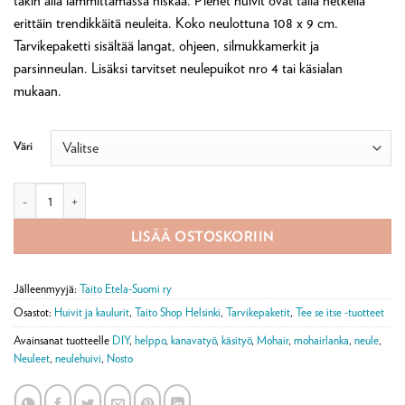
takin alla lämmittämässä niskaa. Pienet huivit ovat tällä hetkellä
erittäin trendikkäitä neuleita. Koko neulottuna 108 x 9 cm.
Tarvikepaketti sisältää langat, ohjeen, silmukkamerkit ja
parsinneulan. Lisäksi tarvitset neulepuikot nro 4 tai käsialan
mukaan.
Väri
Lea huivi -tarvikepaketti määrä
LISÄÄ OSTOSKORIIN
Jälleenmyyjä:
Taito Etela-Suomi ry
Osastot:
Huivit ja kaulurit
,
Taito Shop Helsinki
,
Tarvikepaketit
,
Tee se itse -tuotteet
Avainsanat tuotteelle
DIY
,
helppo
,
kanavatyö
,
käsityö
,
Mohair
,
mohairlanka
,
neule
,
Neuleet
,
neulehuivi
,
Nosto