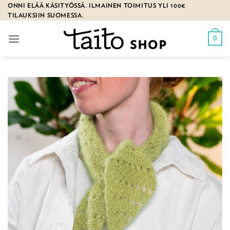
Skip
ONNI ELÄÄ KÄSITYÖSSÄ. ILMAINEN TOIMITUS YLI 100€
TILAUKSIIN SUOMESSA.
to
content
0