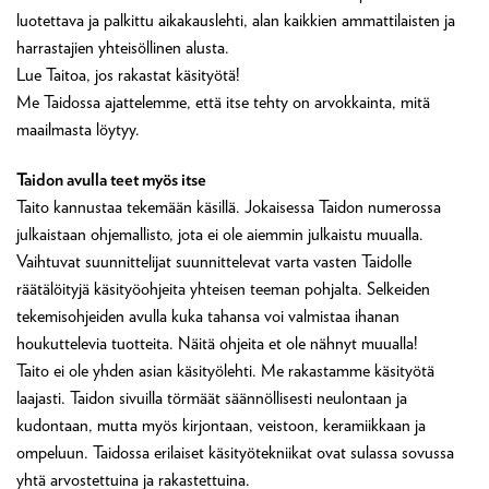
luotettava ja palkittu aikakauslehti, alan kaikkien ammattilaisten ja
harrastajien yhteisöllinen alusta.
Lue Taitoa, jos rakastat käsityötä!
Me Taidossa ajattelemme, että itse tehty on arvokkainta, mitä
maailmasta löytyy.
Taidon avulla teet myös itse
Taito kannustaa tekemään käsillä. Jokaisessa Taidon numerossa
julkaistaan ohjemallisto, jota ei ole aiemmin julkaistu muualla.
Vaihtuvat suunnittelijat suunnittelevat varta vasten Taidolle
räätälöityjä käsityöohjeita yhteisen teeman pohjalta. Selkeiden
tekemisohjeiden avulla kuka tahansa voi valmistaa ihanan
houkuttelevia tuotteita. Näitä ohjeita et ole nähnyt muualla!
Taito ei ole yhden asian käsityölehti. Me rakastamme käsityötä
laajasti. Taidon sivuilla törmäät säännöllisesti neulontaan ja
kudontaan, mutta myös kirjontaan, veistoon, keramiikkaan ja
ompeluun. Taidossa erilaiset käsityötekniikat ovat sulassa sovussa
yhtä arvostettuina ja rakastettuina.