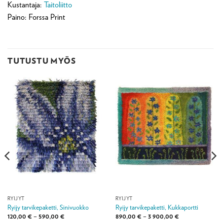
Kustantaja:
Taitoliitto
Paino: Forssa Print
TUTUSTU MYÖS
RYIJYT
RYIJYT
Ryijy tarvikepaketti, Sinivuokko
Ryijy tarvikepaketti, Kukkaportti
Hintaluokka:
Hintaluokka:
120,00
€
–
590,00
€
890,00
€
–
3 900,00
€