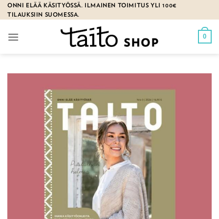
Skip
ONNI ELÄÄ KÄSITYÖSSÄ. ILMAINEN TOIMITUS YLI 100€
TILAUKSIIN SUOMESSA.
to
content
0