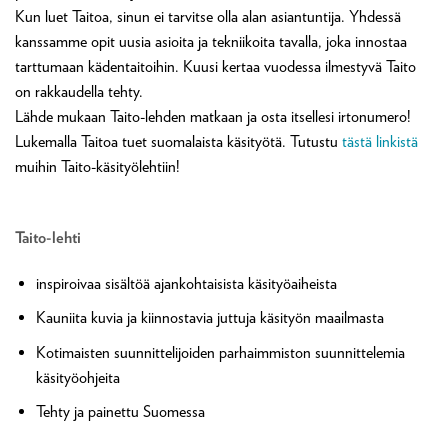
Kun luet Taitoa, sinun ei tarvitse olla alan asiantuntija. Yhdessä
kanssamme opit uusia asioita ja tekniikoita tavalla, joka innostaa
tarttumaan kädentaitoihin. Kuusi kertaa vuodessa ilmestyvä Taito
on rakkaudella tehty.
Lähde mukaan Taito-lehden matkaan ja osta itsellesi irtonumero!
Lukemalla Taitoa tuet suomalaista käsityötä. Tutustu
tästä linkistä
muihin Taito-käsityölehtiin!
Taito-lehti
inspiroivaa sisältöä ajankohtaisista käsityöaiheista
Kauniita kuvia ja kiinnostavia juttuja käsityön maailmasta
Kotimaisten suunnittelijoiden parhaimmiston suunnittelemia
käsityöohjeita
Tehty ja painettu Suomessa