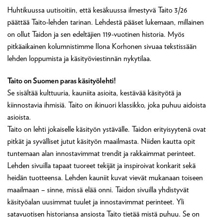
Huhtikuussa uutisoitiin, että kesäkuussa ilmestyvä Taito 3/26
päättää Taito-lehden tarinan. Lehdestä pääset lukemaan, millainen
on ollut Taidon ja sen edeltäjien 119-vuotinen historia. Myös
pitkäaikainen kolumnistimme Ilona Korhonen sivuaa tekstissään
lehden loppumista ja käsityöviestinnän nykytilaa.
Taito on Suomen paras käsityölehti!
Se sisältää kulttuuria, kauniita asioita, kestävää käsityötä ja
kiinnostavia ihmisiä. Taito on ikinuori klassikko, joka puhuu aidoista
asioista.
Taito on lehti jokaiselle käsityön ystävälle. Taidon erityisyytenä ovat
pitkät ja syvälliset jutut käsityön maailmasta. Niiden kautta opit
tuntemaan alan innostavimmat trendit ja rakkaimmat perinteet.
Lehden sivuilla tapaat tuoreet tekijät ja inspiroivat konkarit sekä
heidän tuotteensa. Lehden kauniit kuvat vievät mukanaan toiseen
maailmaan – sinne, missä elää onni. Taidon sivuilla yhdistyvät
käsityöalan uusimmat tuulet ja innostavimmat perinteet. Yli
satavuotisen historiansa ansiosta Taito tietää mistä puhuu. Se on