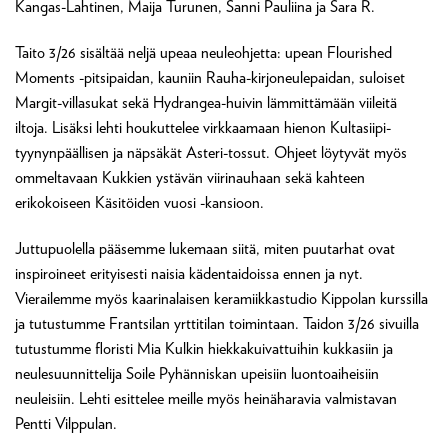
Kangas-Lahtinen, Maija Turunen, Sanni Pauliina ja Sara R.
Taito 3/26 sisältää neljä upeaa neuleohjetta: upean Flourished
Moments -pitsipaidan, kauniin Rauha-kirjoneulepaidan, suloiset
Margit-villasukat sekä Hydrangea-huivin lämmittämään viileitä
iltoja. Lisäksi lehti houkuttelee virkkaamaan hienon Kultasiipi-
tyynynpäällisen ja näpsäkät Asteri-tossut. Ohjeet löytyvät myös
ommeltavaan Kukkien ystävän viirinauhaan sekä kahteen
erikokoiseen Käsitöiden vuosi -kansioon.
Juttupuolella pääsemme lukemaan siitä, miten puutarhat ovat
inspiroineet erityisesti naisia kädentaidoissa ennen ja nyt.
Vierailemme myös kaarinalaisen keramiikkastudio Kippolan kurssilla
ja tutustumme Frantsilan yrttitilan toimintaan. Taidon 3/26 sivuilla
tutustumme floristi Mia Kulkin hiekkakuivattuihin kukkasiin ja
neulesuunnittelija Soile Pyhänniskan upeisiin luontoaiheisiin
neuleisiin. Lehti esittelee meille myös heinäharavia valmistavan
Pentti Vilppulan.