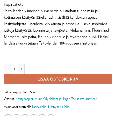
inspiraatiota
Taito-lehden viimeinen numero vie puutarhan tunnelmiin ja
kotimaisen käsityön äärelle. Lehti sisältää kahdeksan upeaa
käsityöohjetta – neuleita, virkkausta ja ompelua – sekä inspiroivia
juttuja käsityöstä, luonnosta ja tekijöistä. Mukana mm. Flourished
Moments -pitsipaita, Rauha-kirjoneule ja Hydrangea-huivi. Lisäksi
lehdessä kurkistetaan Taito-lehden 119-vuotiseen historiaan.
Taito-lehti 3/2026 määrä
LISÄÄ OSTOSKORIIN
Jälleenmyyjä: Taito Shop
Osastot:
Käsityöohjeet
,
Muut
,
Ohjelehdet ja -kirjat
,
Tee se itse -tuotteet
Avainsanat tuotteelle
käsityölehti
,
Nosto
,
taito-lehti