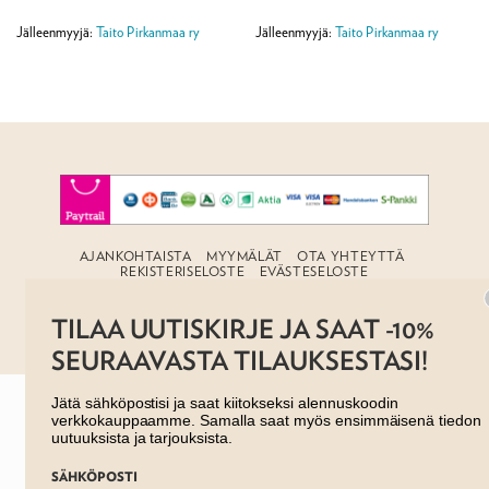
120,00 €
890,00 €
-
-
590,00 €
3
Jälleenmyyjä:
Taito Pirkanmaa ry
Jälleenmyyjä:
Taito Pirkanmaa ry
900,00 €
AJANKOHTAISTA
MYYMÄLÄT
OTA YHTEYTTÄ
REKISTERISELOSTE
EVÄSTESELOSTE
TILAUS- JA TOIMITUSEHDOT
Copyright 2026 ©
Taito shop
TILAA UUTISKIRJE JA SAAT -10%
SEURAAVASTA TILAUKSESTASI!
Jätä sähköpostisi ja saat kiitokseksi alennuskoodin
verkkokauppaamme. Samalla saat myös ensimmäisenä tiedon
uutuuksista ja tarjouksista.
SÄHKÖPOSTI