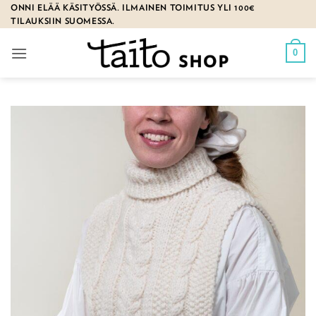
Skip
ONNI ELÄÄ KÄSITYÖSSÄ. ILMAINEN TOIMITUS YLI 100€
TILAUKSIIN SUOMESSA.
to
content
0