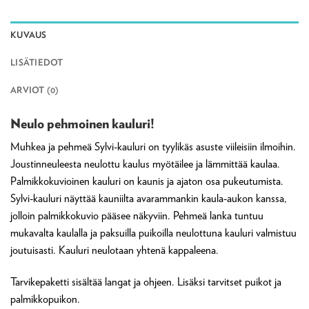
KUVAUS
LISÄTIEDOT
ARVIOT (0)
Neulo pehmoinen kauluri!
Muhkea ja pehmeä Sylvi-kauluri on tyylikäs asuste viileisiin ilmoihin.
Joustinneuleesta neulottu kaulus myötäilee ja lämmittää kaulaa.
Palmikkokuvioinen kauluri on kaunis ja ajaton osa pukeutumista.
Sylvi-kauluri näyttää kauniilta avarammankin kaula-aukon kanssa,
jolloin palmikkokuvio pääsee näkyviin. Pehmeä lanka tuntuu
mukavalta kaulalla ja paksuilla puikoilla neulottuna kauluri valmistuu
joutuisasti. Kauluri neulotaan yhtenä kappaleena.
Tarvikepaketti sisältää langat ja ohjeen. Lisäksi tarvitset puikot ja
palmikkopuikon.