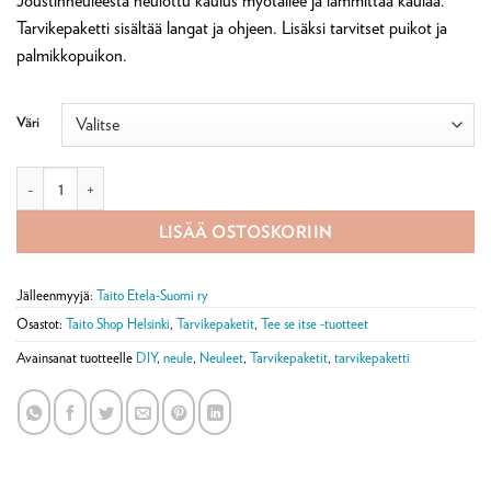
Joustinneuleesta neulottu kaulus myötäilee ja lämmittää kaulaa.
Tarvikepaketti sisältää langat ja ohjeen. Lisäksi tarvitset puikot ja
palmikkopuikon.
Väri
Sylvi kauluri tarvikepaketti määrä
LISÄÄ OSTOSKORIIN
Jälleenmyyjä:
Taito Etela-Suomi ry
Osastot:
Taito Shop Helsinki
,
Tarvikepaketit
,
Tee se itse -tuotteet
Avainsanat tuotteelle
DIY
,
neule
,
Neuleet
,
Tarvikepaketit
,
tarvikepaketti