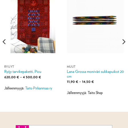
RYIJYT
MUUT
Lana Grossa moniväri sukkapuikot 20
Ryijy tarvikepaketti, Picu
cm
Hintaluokka:
620,00
€
–
4 500,00
€
620,00 €
Hintaluokka:
11,90
€
–
14,50
€
-
11,90 €
4
Jälleenmyyjä:
Taito Pirkanmaa ry
-
500,00 €
14,50 €
Jälleenmyyjä: Taito Shop