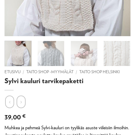
ETUSIVU
/
TAITO SHOP -MYYMÄLÄT
/
TAITO SHOP HELSINKI
Sylvi kauluri tarvikepaketti
39,00
€
Muhkea ja pehmeä Sylvi-kauluri on tyylikäs asuste viileisiin ilmoihin.