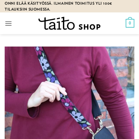
Skip
ONNI ELÄÄ KÄSITYÖSSÄ. ILMAINEN TOIMITUS YLI 100€
TILAUKSIIN SUOMESSA.
to
content
0