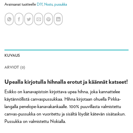
Avainsanat tuotteelle
DIY
,
Nosto
,
pussukka
KUVAUS
ARVIOT (0)
Upealla kirjotulla hihnalla erotut ja käännät katseet!
Esikko on kanavapistoin kirjottava upea hihna, joka kannattelee
käytännöllistä canvaspussukkaa. Hihna kirjotaan ohuella Pirkka-
langalla penelope-kanavakankaalle. 100% puuvillasta valmistettu
canvas-pussukka on vuoritettu ja sisältä löydät kätevän sisätaskun.
Pussukka on valmistettu Nokialla.