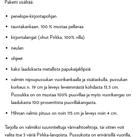
Paketti sisältää:
penelope-kirjontapohjan
taustakankaan, 100 % mustaa pellavaa
kirjontalangat (ohut Pirkka, 100% villa)
neulan
ohjeet
kaksi laadukasta metallista papukaijaklipsiä
valmiin nipsupussukan vuorikankaalla ja sisätaskulla, pussukan
korkeus n. 19 cm ja leveys leveimmästä kohdasta 13,5 cm.
Pussukka on on mustaa 100% puuvillaa ja myös vuorikangas on
laadukasta 100-prosenttista puuvillakangasta.
Hihnan valmis pituus on noin 115 cm ja leveys noin 4 cm.
Tarjolla on valmiiksi suunniteltuja värivaihtoehtoja, tai sitten voit
valita itse 3 väriä Pirkka-langoista. Pussukoita on erivärisillä vuorilla,