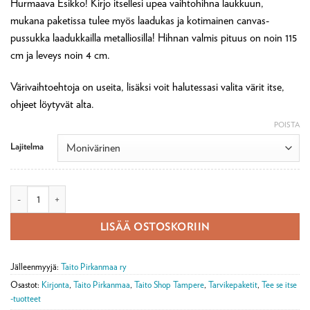
Hurmaava Esikko! Kirjo itsellesi upea vaihtohihna laukkuun,
mukana paketissa tulee myös laadukas ja kotimainen canvas-
pussukka laadukkailla metalliosilla! Hihnan valmis pituus on noin 115
cm ja leveys noin 4 cm.
Värivaihtoehtoja on useita, lisäksi voit halutessasi valita värit itse,
ohjeet löytyvät alta.
POISTA
Lajitelma
Esikko kirjottu laukunhihna ja canvaslaukku -tarvikepaketti määrä
LISÄÄ OSTOSKORIIN
Jälleenmyyjä:
Taito Pirkanmaa ry
Osastot:
Kirjonta
,
Taito Pirkanmaa
,
Taito Shop Tampere
,
Tarvikepaketit
,
Tee se itse
-tuotteet