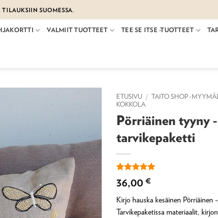
€ TILAUKSIIN SUOMESSA.
HJAKORTTI
VALMIIT TUOTTEET
TEE SE ITSE -TUOTTEET
TA
ETUSIVU
/
TAITO SHOP -MYYMÄ
KOKKOLA
Pörriäinen tyyny -
tarvikepaketti
Arvio
2
5
36,00
€
5:stä
perustuen
Kirjo hauska kesäinen Pörriäinen -
asiakkaan
arvotukseen.
Tarvikepaketissa materiaalit, kirjo