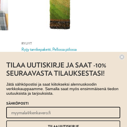
RYIJYT
Ryijy tarvikepaketti, Pellossa piilossa
Hintaluokka:
319,00
€
–
1 450,00
€
319,00 €
-
TILAA UUTISKIRJE JA SAAT -10%
1
Jälleenmyyjä:
Taito Pirkanmaa ry
450,00 €
SEURAAVASTA TILAUKSESTASI!
Jätä sähköpostisi ja saat kiitokseksi alennuskoodin
verkkokauppaamme. Samalla saat myös ensimmäisenä tiedon
uutuuksista ja tarjouksista.
SÄHKÖPOSTI
US- JA TOIMITUSEHDOT
TILAA UUTISKIRJE