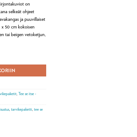
irjontakuviot on
kana selkeät ohjeet
lavakangas ja puuvillaiset
50 x 50 cm kokoisen
n tai beigen vetoketjun,
ärä
KORIIN
vikepaketit
,
Tee se itse -
isustus
,
tarvikepaketti
,
tee se