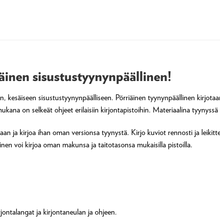
iäinen sisustustyynynpäällinen!
an, kesäiseen sisustustyynynpäälliseen. Pörriäinen tyynynpäällinen kirjota
mukana on selkeät ohjeet erilaisiin kirjontapistoihin. Materiaalina tyynyssä
n ja kirjoa ihan oman versionsa tyynystä. Kirjo kuviot rennosti ja leikittele e
ainen voi kirjoa oman makunsa ja taitotasonsa mukaisilla pistoilla.
rjontalangat ja kirjontaneulan ja ohjeen.