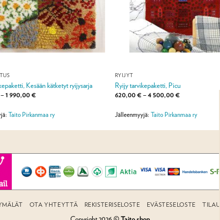
STUS
RYIJYT
kepaketti, Kesään kätketyt ryijysarja
Ryijy tarvikepaketti, Picu
Hintaluokka:
Hintaluokka:
–
1 990,00
€
620,00
€
–
4 500,00
€
490,00 €
620,00 €
-
-
1
4
jä:
Taito Pirkanmaa ry
Jälleenmyyjä:
Taito Pirkanmaa ry
990,00 €
500,00 €
YMÄLÄT
OTA YHTEYTTÄ
REKISTERISELOSTE
EVÄSTESELOSTE
TILA
Copyright 2026 ©
Taito shop