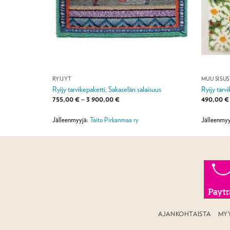
RYIJYT
MUU SISU
Ryijy tarvikepaketti, Sakaselän salaisuus
Ryijy tarvi
Hintaluokka:
755,00
€
–
3 900,00
€
490,00
€
755,00 €
-
3
y
Jälleenmyyjä:
Taito Pirkanmaa ry
Jälleenmyy
900,00 €
AJANKOHTAISTA
MY