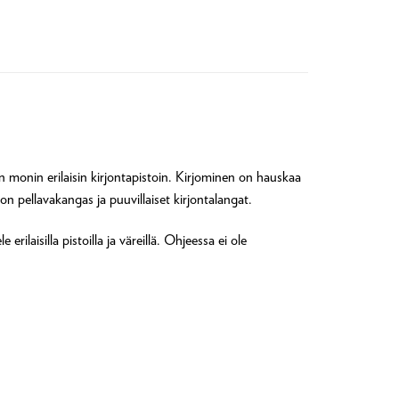
an monin erilaisin kirjontapistoin. Kirjominen on hauskaa
 on pellavakangas ja puuvillaiset kirjontalangat.
rilaisilla pistoilla ja väreillä. Ohjeessa ei ole