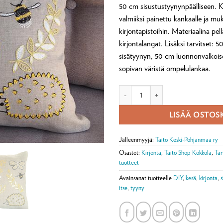
50 cm sisustustyynynpäälliseen. K
valmiiksi painettu kankaalle ja mu
kirjontapistoihin. Materiaalina pel
kirjontalangat. Lisäksi tarvitset: 
sisätyynyn, 50 cm luonnonvalkoise
sopivan väristä ompelulankaa.
Pörriäinen tyyny -tarvikepaketti mä
LISÄÄ OSTOS
Jälleenmyyjä:
Taito Keski-Pohjanmaa ry
Osastot:
Kirjonta
,
Taito Shop Kokkola
,
Tar
tuotteet
Avainsanat tuotteelle
DIY
,
kesä
,
kirjonta
,
s
itse
,
tyyny