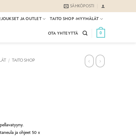
SÄHKÖPOSTI
RJOUKSET JA OUTLET
TAITO SHOP -MYYMÄLÄT
0
OTA YHTEYTTÄ
LÄT
/
TAITO SHOP
pellavatyyny.
ntaneula ja ohjeet 50 x