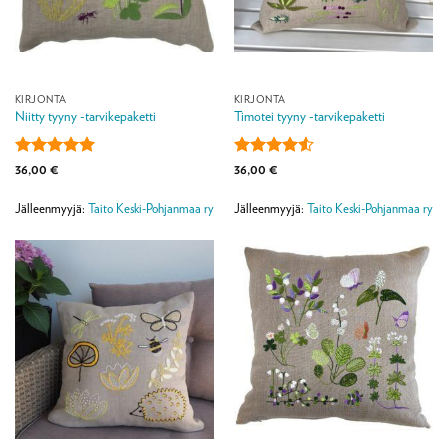
KIRJONTA
KIRJONTA
Niitty tyyny -tarvikepaketti
Timotei tyyny -tarvikepaketti
Arvostelu
Arvostelu
36,00
€
36,00
€
tuotteesta:
5
tuotteesta:
/ 5
4.5
/ 5
Jälleenmyyjä:
Taito Keski-Pohjanmaa ry
Jälleenmyyjä:
Taito Keski-Pohjanmaa ry