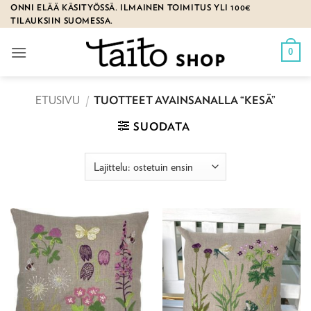
Skip
ONNI ELÄÄ KÄSITYÖSSÄ. ILMAINEN TOIMITUS YLI 100€
TILAUKSIIN SUOMESSA.
to
content
0
ETUSIVU
/
TUOTTEET AVAINSANALLA “KESÄ”
SUODATA