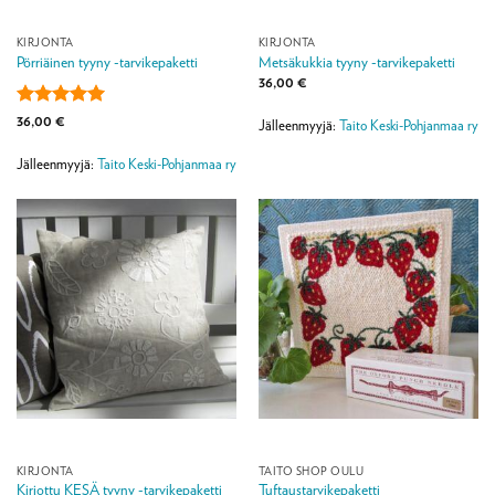
KIRJONTA
KIRJONTA
Pörriäinen tyyny -tarvikepaketti
Metsäkukkia tyyny -tarvikepaketti
36,00
€
Arvostelu
36,00
€
Jälleenmyyjä:
Taito Keski-Pohjanmaa ry
tuotteesta:
5
/ 5
Jälleenmyyjä:
Taito Keski-Pohjanmaa ry
KIRJONTA
TAITO SHOP OULU
Tuftaustarvikepaketti
Kirjottu KESÄ tyyny -tarvikepaketti