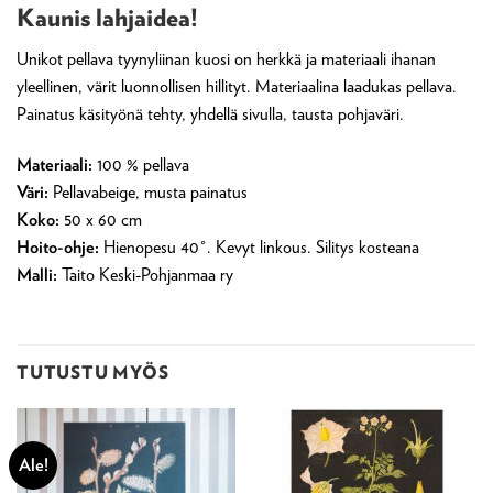
Kaunis lahjaidea!
Unikot pellava tyynyliinan kuosi on herkkä ja materiaali ihanan
yleellinen, värit luonnollisen hillityt. Materiaalina laadukas pellava.
Painatus käsityönä tehty, yhdellä sivulla, tausta pohjaväri.
Materiaali:
100 % pellava
Väri:
Pellavabeige, musta painatus
Koko:
50 x 60 cm
Hoito-ohje:
Hienopesu 40°. Kevyt linkous. Silitys kosteana
Malli:
Taito Keski-Pohjanmaa ry
TUTUSTU MYÖS
Ale!