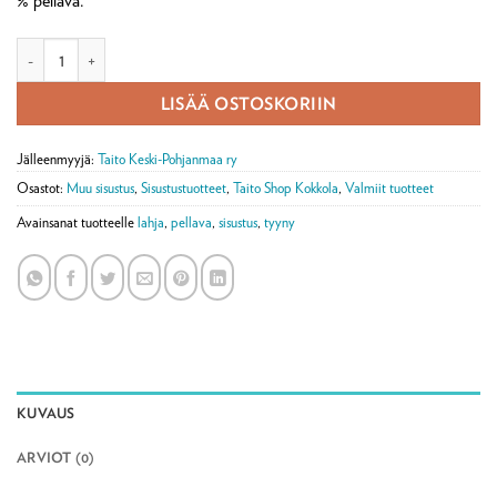
% pellava.
Pellavainen Unikot tyynyliina määrä
LISÄÄ OSTOSKORIIN
Jälleenmyyjä:
Taito Keski-Pohjanmaa ry
Osastot:
Muu sisustus
,
Sisustustuotteet
,
Taito Shop Kokkola
,
Valmiit tuotteet
Avainsanat tuotteelle
lahja
,
pellava
,
sisustus
,
tyyny
KUVAUS
ARVIOT (0)