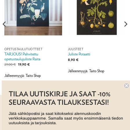
OPETUSTAULUTUOTTEET
JULISTEET
TARJOUS! Pahvitettu
Juliste Potaatti
opetustaulujuliste Raita
8,90
€
Alkuperäinen
Nykyinen
29,00
€
19,90
€
hinta
hinta
Jälleenmyyjä: Taito Shop
oli:
on:
29,00 €.
19,90 €.
Jälleenmyyjä: Taito Shop
TILAA UUTISKIRJE JA SAAT -10%
SEURAAVASTA TILAUKSESTASI!
Jätä sähköpostisi ja saat kiitokseksi alennuskoodin
verkkokauppaamme. Samalla saat myös ensimmäisenä tiedon
uutuuksista ja tarjouksista.