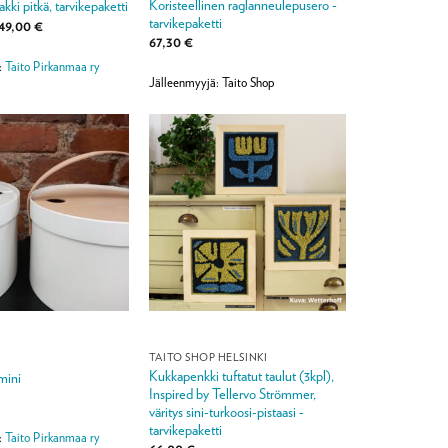
Koristeellinen raglanneulepusero -
kki pitkä, tarvikepaketti
tarvikepaketti
Hintaluokka:
49,00
€
119,00 €
67,30
€
-
149,00 €
:
Taito Pirkanmaa ry
Jälleenmyyjä: Taito Shop
TAITO SHOP HELSINKI
Kukkapenkki tuftatut taulut (3kpl),
mini
Inspired by Tellervo Strömmer,
väritys sini-turkoosi-pistaasi -
tarvikepaketti
:
Taito Pirkanmaa ry