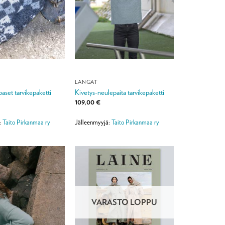
LANGAT
paset tarvikepaketti
Kivetys-neulepaita tarvikepaketti
109,00
€
:
Taito Pirkanmaa ry
Jälleenmyyjä:
Taito Pirkanmaa ry
VARASTO LOPPU