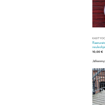
KÄSITYÖ
Raanurait
neuleohje
10,00
€
Jälleenmy