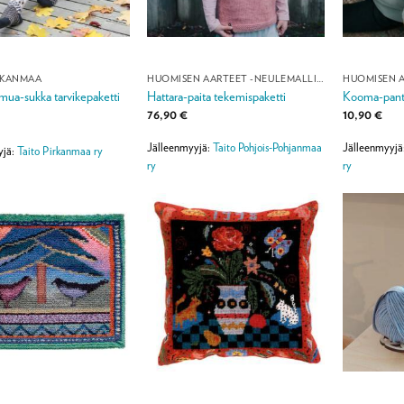
RKANMAA
HUOMISEN AARTEET -NEULEMALLISTO
ua-sukka tarvikepaketti
Hattara-paita tekemispaketti
Kooma-panta
76,90
€
10,90
€
Jälleenmyyjä:
Taito Pohjois-Pohjanmaa
Jälleenmyyjä
yjä:
Taito Pirkanmaa ry
ry
ry