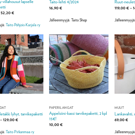
-villahousut lapselle
Taito-lehti 4/2024
Ruut-neuleta
etti
16,90
€
119,00
€
–
1
Hintaluokka:
52,20
€
41,80 €
Jälleenmyyjä: Taito Shop
Jälleenmyyjä
-
52,20 €
yjä:
Taito Pohjois-Karjala ry
IDAT
PAPERILANGAT
MUUT
Appelsiini-kassi tarvikepaketti, 2 kpl
takki lyhyt, tarvikepaketti
Lankavahti, 
15€!
Hintaluokka:
–
129,00
€
69,00
€
109,00 €
10,00
€
-
129,00 €
yjä:
Taito Pirkanmaa ry
Jälleenmyyjä