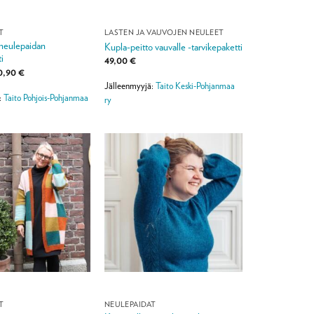
T
LASTEN JA VAUVOJEN NEULEET
neulepaidan
Kupla-peitto vauvalle -tarvikepaketti
i
49,00
€
Hintaluokka:
0,90
€
69,90 €
Jälleenmyyjä:
Taito Keski-Pohjanmaa
-
:
Taito Pohjois-Pohjanmaa
90,90 €
ry
T
NEULEPAIDAT