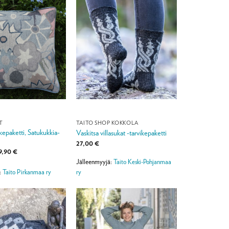
T
TAITO SHOP KOKKOLA
ikepaketti, Satukukkia-
Vaskitsa villasukat -tarvikepaketti
27,00
€
Hintaluokka:
9,90
€
54,90 €
Jälleenmyyjä:
Taito Keski-Pohjanmaa
-
59,90 €
ry
:
Taito Pirkanmaa ry