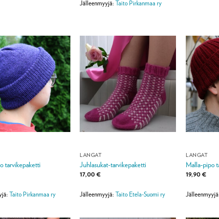
Jälleenmyyjä:
Taito Pirkanmaa ry
LANGAT
LANGAT
o tarvikepaketti
Juhlasukat-tarvikepaketti
Malla-pipo t
17,00
€
19,90
€
yjä:
Taito Pirkanmaa ry
Jälleenmyyjä:
Taito Etela-Suomi ry
Jälleenmyyjä