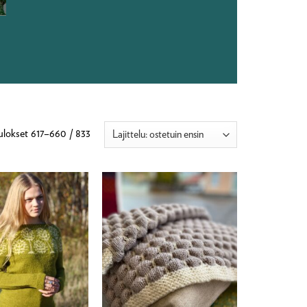
Suosituimmat
ulokset 617–660 / 833
ensin