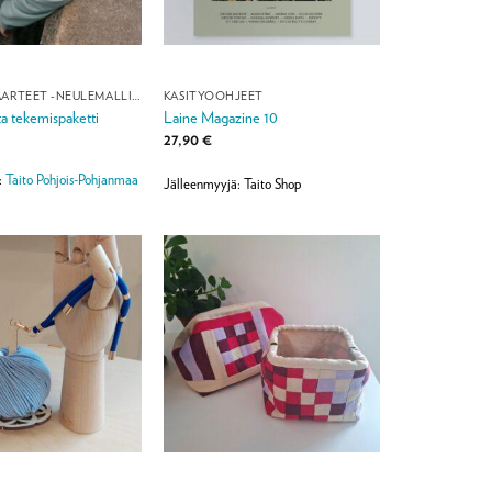
HUOMISEN AARTEET -NEULEMALLISTO
KÄSITYÖOHJEET
 tekemispaketti
Laine Magazine 10
27,90
€
:
Taito Pohjois-Pohjanmaa
Jälleenmyyjä: Taito Shop