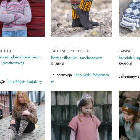
OHJEET
TAITO SHOP KOKKOLA
LAPASET
a-kaarrokeneulepuseron
Petäjä villasukat -tarvikepaketti
Salmiakki-la
 (postitettava)
31,50
€
39,90
€
Jälleenmyyjä:
Taito Keski-Pohjanmaa
Jälleenmyyjä
ry
yjä:
Taito Pohjois-Karjala ry