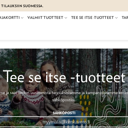
€ TILAUKSIIN SUOMESSA.
HJAKORTTI
VALMIIT TUOTTEET
TEE SE ITSE -TUOTTEET
TA
Tee se itse -tuotteet
emme ja saat tiedon uusimmista tarjouksistamme ja kampanjoistamme ensi
sähköpostiisi.
SÄHKÖPOSTI