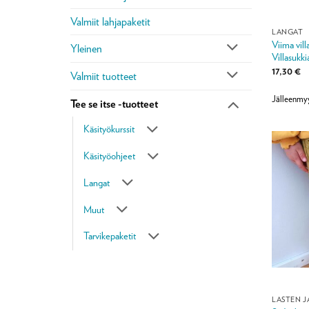
Valmiit lahjapaketit
LANGAT
Viima vill
Yleinen
Villasukki
17,30
€
Valmiit tuotteet
Jälleenmyy
Tee se itse -tuotteet
Käsityökurssit
Käsityöohjeet
Langat
Muut
Tarvikepaketit
LASTEN J