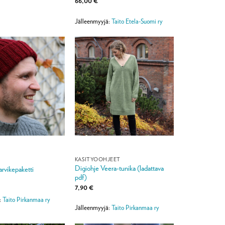
66,00
€
Jälleenmyyjä:
Taito Etela-Suomi ry
KÄSITYÖOHJEET
Digiohje Veera-tunika (ladattava
arvikepaketti
pdf)
7,90
€
:
Taito Pirkanmaa ry
Jälleenmyyjä:
Taito Pirkanmaa ry