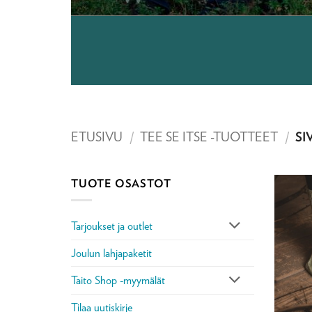
ETUSIVU
/
TEE SE ITSE -TUOTTEET
/
SIV
TUOTE OSASTOT
Tarjoukset ja outlet
Joulun lahjapaketit
Taito Shop -myymälät
Tilaa uutiskirje