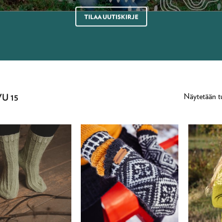
TILAA UUTISKIRJE
Näytetään t
U 15