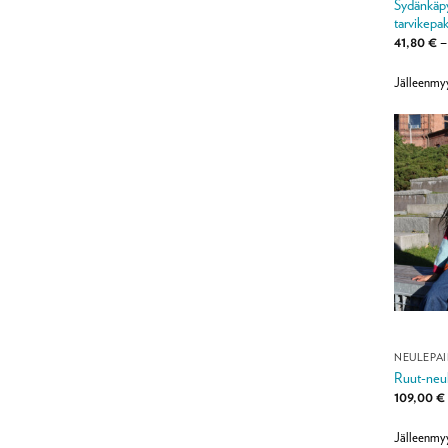
Sydänkäpy
tarvikepak
41,80
€
–
Jälleenmy
NEULEPA
Ruut-neule
109,00
€
Jälleenmy