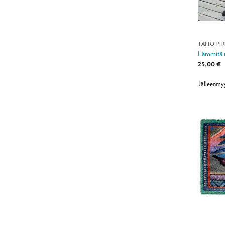
TAITO PI
Lämmitä m
25,00
€
Jälleenmy