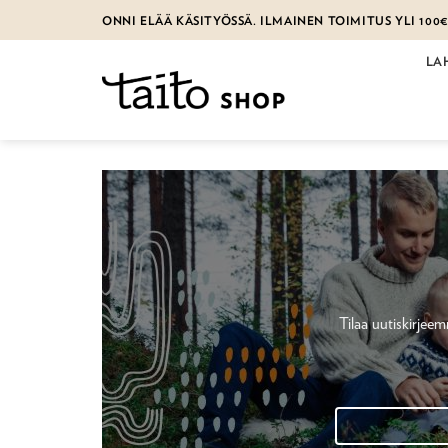
Skip
ONNI ELÄÄ KÄSITYÖSSÄ. ILMAINEN TOIMITUS YLI 100
to
content
LA
Tilaa uutiskirje