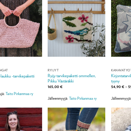
ANGAT
RYIJYT
KANAVATYÖ
Ryijy tarvikepaketti ommellen,
Kirjontatarv
-laukku -tarvikepaketti
Pikku Västäräkki
tyyny
165,00
€
54,90
€
–
5
yjä:
Taito Pirkanmaa ry
Jälleenmyyjä:
Taito Pirkanmaa ry
Jälleenmyyjä