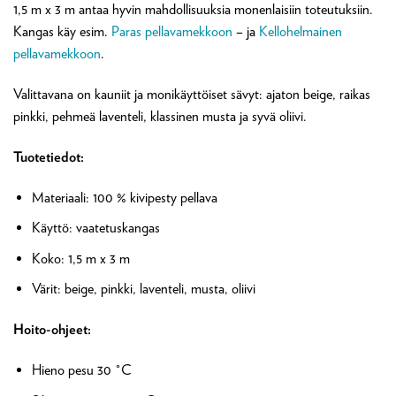
1,5 m x 3 m antaa hyvin mahdollisuuksia monenlaisiin toteutuksiin.
Kangas käy esim.
Paras pellavamekkoon
– ja
Kellohelmainen
pellavamekkoon
.
Valittavana on kauniit ja monikäyttöiset sävyt: ajaton beige, raikas
pinkki, pehmeä laventeli, klassinen musta ja syvä oliivi.
Tuotetiedot:
Materiaali: 100 % kivipesty pellava
Käyttö: vaatetuskangas
Koko: 1,5 m x 3 m
Värit: beige, pinkki, laventeli, musta, oliivi
Hoito-ohjeet:
Hieno pesu 30 °C