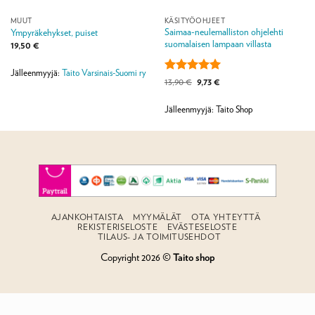
MUUT
KÄSITYÖOHJEET
Saimaa-neulemalliston ohjelehti
Ympyräkehykset, puiset
suomalaisen lampaan villasta
19,50
€
Jälleenmyyjä:
Taito Varsinais-Suomi ry
Arvostelu
Alkuperäinen
Nykyinen
13,90
€
9,73
€
hinta
hinta
tuotteesta:
5
oli:
on:
/ 5
13,90 €.
9,73 €.
Jälleenmyyjä: Taito Shop
AJANKOHTAISTA
MYYMÄLÄT
OTA YHTEYTTÄ
REKISTERISELOSTE
EVÄSTESELOSTE
TILAUS- JA TOIMITUSEHDOT
Copyright 2026 ©
Taito shop