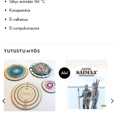
Silitys enintään 150 °C
Konepestävä
Ei valkaisua
Ei rumpukuivausta
TUTUSTU MYÖS
Ale!