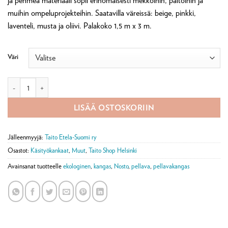
ja pehmeä materiaali sopii erinomaisesti mekkoihin, paitoihin ja
muihin ompeluprojekteihin. Saatavilla väreissä: beige, pinkki,
laventeli, musta ja oliivi. Palakoko 1,5 m x 3 m.
Väri
Pellavakangas määrä
LISÄÄ OSTOSKORIIN
Jälleenmyyjä:
Taito Etela-Suomi ry
Osastot:
Käsityökankaat
,
Muut
,
Taito Shop Helsinki
Avainsanat tuotteelle
ekologinen
,
kangas
,
Nosto
,
pellava
,
pellavakangas