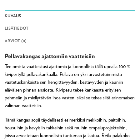
KUVAUS
LISÄTIEDOT
ARVIOT (0)
Pellavakangas ajattomiin vaatteisiin
Tee omista vaatteistasi ajattomia ja luonnollisia tällä upealla 100 %
kivipestyllä pellavakankaalla. Pellava on yksi arvostetuimmista
vaatetuskankaista sen hengittävyyden, kestävyyden ja kauniin
eläväisen pinnan ansiosta. Kivipesu tekee kankaasta erityisen
pehmeän ja miellyttävän ihoa vasten, siksi se tekee siitä erinomaisen
valinnan vaatteisiin.
Tämä kangas sopii täydellisesti esimerkiksi mekkoihin, paitoihin,
housuihin ja kevyisiin takkeihin sekä muihin ompeluprojekteihin,
joissa arvostetaan luonnollista tuntumaa ja laatua. Reilu palakoko