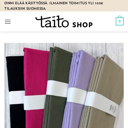
Skip
ONNI ELÄÄ KÄSITYÖSSÄ. ILMAINEN TOIMITUS YLI 100€
TILAUKSIIN SUOMESSA.
to
content
0