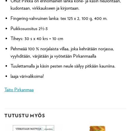
Ohut Pirkka on erinomainen lanka kone- ja käsin neulontaan,
kudontaan, virkkaukseen ja kirjontaan.
Fingering-vahvuinen lanka: tex 125 x 2, 100 g, 400 m.
Puikkosuositus 2½-3
Tiheys: 30 s x 40 krs = 10 cm
Pehmeää 100 % norjalaista villaa, joka kehrätään norjassa,
vyyhditään, värjätään ja vyötetään Pirkanmaalla
Tuulettamalla ja käsin pesten neule säilyy pitkään kauniina.
laaja värivalikoima!
Taito Pirkanmaa
TUTUSTU MYÖS