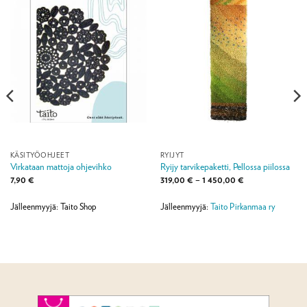
KÄSITYÖOHJEET
RYIJYT
Virkataan mattoja ohjevihko
Ryijy tarvikepaketti, Pellossa piilossa
Hintaluokka:
7,90
€
319,00
€
–
1 450,00
€
319,00 €
-
1
Jälleenmyyjä: Taito Shop
Jälleenmyyjä:
Taito Pirkanmaa ry
450,00 €