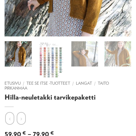
ETUSIVU
/
TEE SE ITSE -TUOTTEET
/
LANGAT
/
TAITO
PIRKANMAA
Hilla-neuletakki tarvikepaketti
Hintaluokka:
59,90
€
–
79,90
€