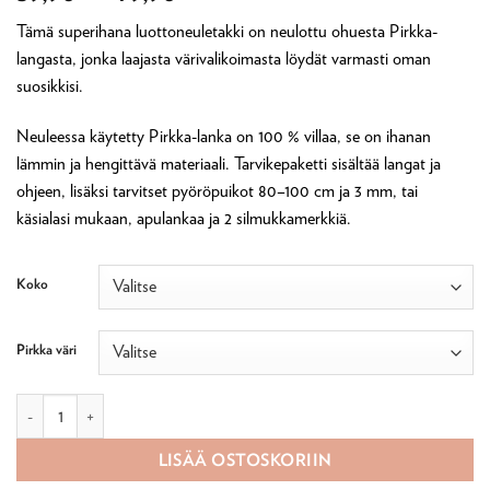
59,90 €
Tämä superihana luottoneuletakki on neulottu ohuesta Pirkka-
-
langasta, jonka laajasta värivalikoimasta löydät varmasti oman
79,90 €
suosikkisi.
Neuleessa käytetty Pirkka-lanka on 100 % villaa, se on ihanan
lämmin ja hengittävä materiaali. Tarvikepaketti sisältää langat ja
ohjeen, lisäksi tarvitset pyöröpuikot 80–100 cm ja 3 mm, tai
käsialasi mukaan, apulankaa ja 2 silmukkamerkkiä.
Koko
Pirkka väri
Hilla-neuletakki tarvikepaketti määrä
LISÄÄ OSTOSKORIIN