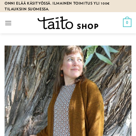
Skip
ONNI ELÄÄ KÄSITYÖSSÄ. ILMAINEN TOIMITUS YLI 100€
TILAUKSIIN SUOMESSA.
to
content
0