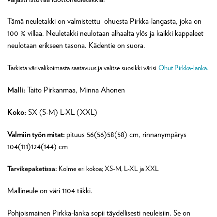
Tämä neuletakki on valmistettu ohuesta Pirkka-langasta, joka on
100 % villaa. Neuletakki neulotaan alhaalta ylös ja kaikki kappaleet
neulotaan erikseen tasona. Kädentie on suora.
Tarkista värivalikoimasta saatavuus ja valitse suosikki värisi
Ohut Pirkka-lanka.
Malli:
Taito Pirkanmaa, Minna Ahonen
Koko:
SX (S-M) L-XL (XXL)
Valmiin työn mitat:
pituus 56(56)58(58) cm, rinnanympärys
104(111)124(144) cm
Tarvikepaketissa:
Kolme eri kokoa; XS-M, L-XL ja XXL
Mallineule on väri 1104 tiikki.
Pohjoismainen Pirkka-lanka sopii täydellisesti neuleisiin. Se on