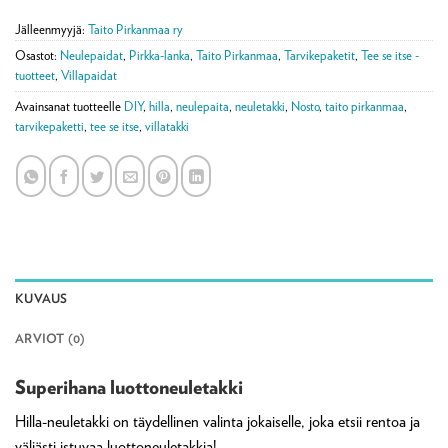
Jälleenmyyjä:
Taito Pirkanmaa ry
Osastot:
Neulepaidat
,
Pirkka-lanka
,
Taito Pirkanmaa
,
Tarvikepaketit
,
Tee se itse -
tuotteet
,
Villapaidat
Avainsanat tuotteelle
DIY
,
hilla
,
neulepaita
,
neuletakki
,
Nosto
,
taito pirkanmaa
,
tarvikepaketti
,
tee se itse
,
villatakki
KUVAUS
ARVIOT (0)
Superihana luottoneuletakki
Hilla-neuletakki on täydellinen valinta jokaiselle, joka etsii rentoa ja
väljästi istuvaa luottoneuletakkia!