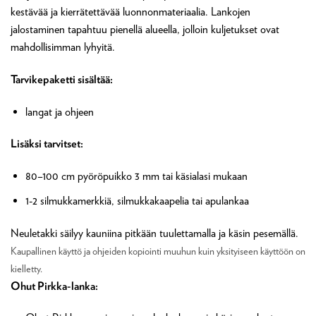
kestävää ja kierrätettävää luonnonmateriaalia. Lankojen
jalostaminen tapahtuu pienellä alueella, jolloin kuljetukset ovat
mahdollisimman lyhyitä.
Tarvikepaketti sisältää:
langat ja ohjeen
Lisäksi tarvitset:
80–100 cm pyöröpuikko 3 mm tai käsialasi mukaan
1-2 silmukkamerkkiä, silmukkakaapelia tai apulankaa
Neuletakki säilyy kauniina pitkään tuulettamalla ja käsin pesemällä.
Kaupallinen käyttö ja ohjeiden kopiointi muuhun kuin yksityiseen käyttöön on
kielletty.
Ohut Pirkka-lanka: