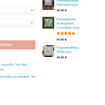
Kirjontatarvikepaketti,
-
Satumetsä-tyyny
590,00 €
49,90
€
Kanavakirjonta
tarvikepaketti,
Linnunlaulu-tyyny
-tyyny määrä
Arvio
1
5.00
59,90
€
5:stä
KORIIN
perustuen
Kirjontatarvikepaketti,
asiakkaan
Stella-tyyny
arvotukseen.
49,90
€
p -myymälät
,
Taito Shop
teet
Satukukkia
,
tarvikepaketti
,
Tee