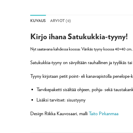
KUVAUS
ARVIOT (0)
Kirjo ihana Satukukkia-tyyny!
Nyt saatavana kahdessa koossa: Värikäs tyyny koossa 40×40 cm, 
Satukukkia-tyyny on sävyiltään rauhallinen ja tyylikäs tai
Tyyny kirjotaan petit point- eli kanavapistolla penelope-
Tarvikepaketti sisältää ohjeen, pohja- sekä taustakank
Lisäksi tarvitset: sisustyyny
Design Riikka Kauvosaari, malli
Taito Pirkanmaa