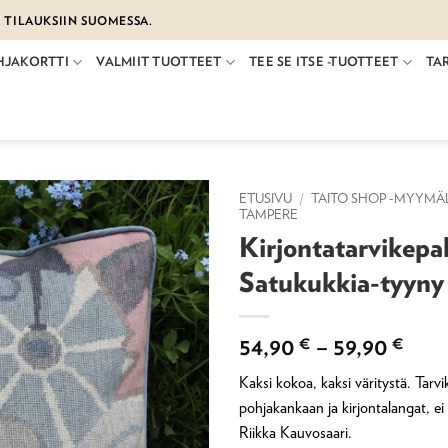
€ TILAUKSIIN SUOMESSA.
HJAKORTTI
VALMIIT TUOTTEET
TEE SE ITSE -TUOTTEET
TA
ETUSIVU
/
TAITO SHOP -MYYMÄ
TAMPERE
Kirjontatarvikepak
Satukukkia-tyyny
Hint
54,90
€
–
59,90
€
54,9
Kaksi kokoa, kaksi väritystä. Tarvi
-
pohjakankaan ja kirjontalangat, ei
59,9
Riikka Kauvosaari.