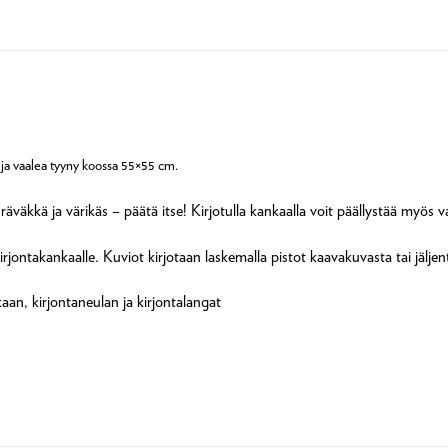
ja vaalea tyyny koossa 55×55 cm.
 räväkkä ja värikäs – päätä itse! Kirjotulla kankaalla voit päällystää myös v
kirjontakankaalle. Kuviot kirjotaan laskemalla pistot kaavakuvasta tai jälj
aan, kirjontaneulan ja kirjontalangat