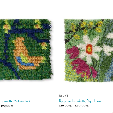
RYIJYT
ikepaketti, Metsäretki 2
Ryijy tarvikepaketti, Pajunkissat
Hintaluokka:
Hintaluokka:
199,00
€
129,00
€
–
550,00
€
55,00 €
129,00 €
-
-