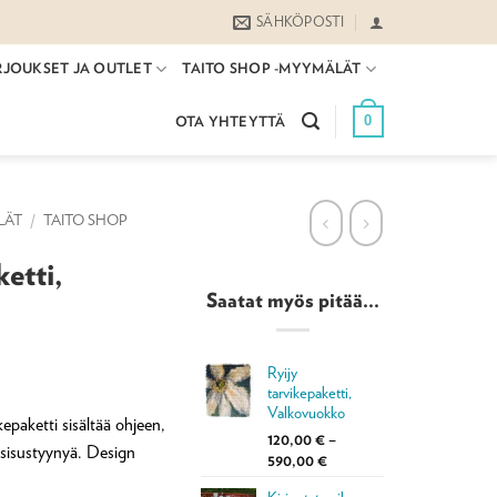
SÄHKÖPOSTI
RJOUKSET JA OUTLET
TAITO SHOP -MYYMÄLÄT
0
OTA YHTEYTTÄ
LÄT
/
TAITO SHOP
etti,
Saatat myös pitää...
Ryijy
aluokka:
tarvikepaketti,
0 €
Valkovuokko
kepaketti sisältää ohjeen,
120,00
€
–
 sisustyynyä. Design
0 €
Hintaluokka:
590,00
€
120,00 €