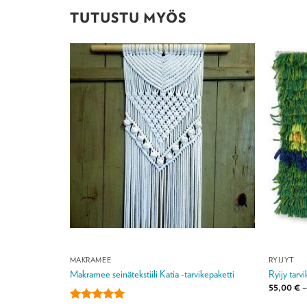
TUTUSTU MYÖS
MAKRAMEE
RYIJYT
 20 cm
Makramee seinätekstiili Katia -tarvikepaketti
Ryijy tarv
55,00
€
–