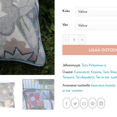
Koko
Väri
Kirjontatarvikepaketti, Satukukkia
LISÄÄ OSTOS
Jälleenmyyjä:
Taito Pirkanmaa ry
Osastot:
Kanavatyöt
,
Kirjonta
,
Taito Sho
Tampere
,
Tarvikepaketit
,
Tee se itse -tuot
Avainsanat tuotteelle
kanavatyö
,
kirjonta
,
se itse -tuotteet