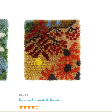
RYIJYT
Ryijy tarvikepaketti, Kultajyvä