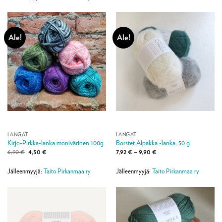
Ale!
Ale!
LANGAT
LANGAT
Kirjo-Pirkka-lanka monivärinen 100g
Borstet Alpakka -lanka, 50 g
Alkuperäinen
Nykyinen
Hintaluokka:
6,90
€
4,50
€
7,92
€
–
9,90
€
hinta
hinta
7,92 €
oli:
on:
-
6,90 €.
4,50 €.
9,90 €
Jälleenmyyjä:
Taito Pirkanmaa ry
Jälleenmyyjä:
Taito Pirkanmaa ry