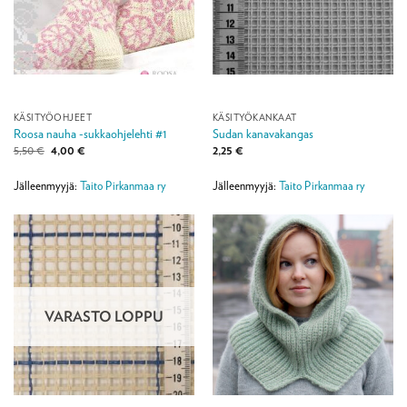
KÄSITYÖOHJEET
KÄSITYÖKANKAAT
Roosa nauha -sukkaohjelehti #1
Sudan kanavakangas
Alkuperäinen
Nykyinen
5,50
€
4,00
€
2,25
€
hinta
hinta
oli:
on:
5,50 €.
4,00 €.
Jälleenmyyjä:
Taito Pirkanmaa ry
Jälleenmyyjä:
Taito Pirkanmaa ry
VARASTO LOPPU