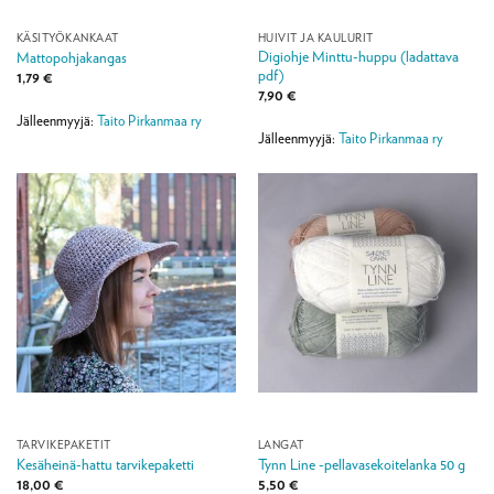
KÄSITYÖKANKAAT
HUIVIT JA KAULURIT
Digiohje Minttu-huppu (ladattava
Mattopohjakangas
pdf)
1,79
€
7,90
€
Jälleenmyyjä:
Taito Pirkanmaa ry
Jälleenmyyjä:
Taito Pirkanmaa ry
TARVIKEPAKETIT
LANGAT
Kesäheinä-hattu tarvikepaketti
Tynn Line -pellavasekoitelanka 50 g
18,00
€
5,50
€