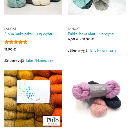
LANGAT
LANGAT
Pirkka-lanka paksu 100g vyyhti
Pirkka-lanka ohut 100g vyyhti
Hintaluokka:
6,50
€
–
11,90
€
6,50 €
-
Arvostelu
11,90
€
11,90 €
Jälleenmyyjä:
Taito Pirkanmaa ry
tuotteesta:
4.89
/ 5
Jälleenmyyjä:
Taito Pirkanmaa ry