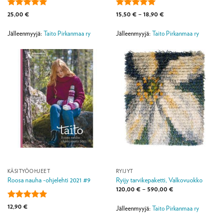
Arvostelu
Arvostelu
Hintaluokka:
25,00
€
15,50
€
–
18,90
€
15,50 €
tuotteesta:
5
tuotteesta:
5
-
/ 5
/ 5
18,90 €
Jälleenmyyjä:
Taito Pirkanmaa ry
Jälleenmyyjä:
Taito Pirkanmaa ry
KÄSITYÖOHJEET
RYIJYT
Roosa nauha -ohjelehti 2021 #9
Ryijy tarvikepaketti, Valkovuokko
Hintaluokka:
120,00
€
–
590,00
€
120,00 €
-
Arvostelu
12,90
€
590,00 €
Jälleenmyyjä:
Taito Pirkanmaa ry
tuotteesta:
5
/ 5