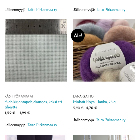
Jälleenmyyjä:
Taito Pirkanmaa ry
Jälleenmyyjä:
Taito Pirkanmaa ry
Ale!
KÄSITYÖKANKAAT
LANA GATTO
Aida kirjontapohjakangas, kaksi eri
Mohair Royal -lanka, 25 g
tiheyttä
Alkuperäinen
Nykyinen
5,90
€
4,70
€
hinta
hinta
Hintaluokka:
1,59
€
–
1,99
€
oli:
on:
1,59 €
5,90 €.
4,70 €.
Jälleenmyyjä:
Taito Pirkanmaa ry
-
1,99 €
Jälleenmyyjä:
Taito Pirkanmaa ry