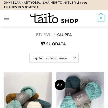
Skip
ONNI ELÄÄ KÄSITYÖSSÄ. ILMAINEN TOIMITUS YLI 100€
TILAUKSIIN SUOMESSA.
to
content
0
ETUSIVU
/
KAUPPA
SUODATA
Ale!