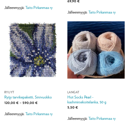
69,90
€
Jälleenmyyjä:
Taito Pirkanmaa ry
Jälleenmyyjä:
Taito Pirkanmaa ry
RYIJYT
LANGAT
Hot Socks Pearl -
Ryijy tarvikepaketti, Sinivuokko
kashmirsekoitelanka, 50 g
Hintaluokka:
120,00
€
–
590,00
€
120,00 €
5,50
€
-
590,00 €
Jälleenmyyjä:
Taito Pirkanmaa ry
Jälleenmyyjä:
Taito Pirkanmaa ry