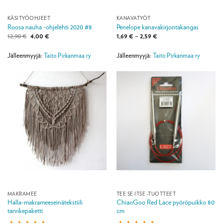
KÄSITYÖOHJEET
KANAVATYÖT
Roosa nauha -ohjelehti 2020 #8
Penelope kanavakirjontakangas
Alkuperäinen
Nykyinen
Hintaluokka:
12,90
€
4,00
€
1,69
€
–
2,59
€
hinta
hinta
1,69 €
oli:
on:
-
12,90 €.
4,00 €.
2,59 €
Jälleenmyyjä:
Taito Pirkanmaa ry
Jälleenmyyjä:
Taito Pirkanmaa ry
MAKRAMEE
TEE SE ITSE -TUOTTEET
Halla-makrameeseinätekstiili
ChiaoGoo Red Lace pyöröpuikko 80
tarvikepaketti
cm