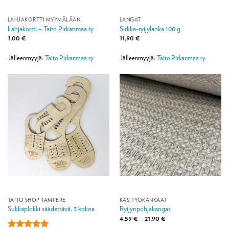
LAHJAKORTTI MYYMÄLÄÄN
LANGAT
Lahjakortti – Taito Pirkanmaa ry
Sirkka-ryijylanka 100 g
1,00
€
11,90
€
Jälleenmyyjä:
Taito Pirkanmaa ry
Jälleenmyyjä:
Taito Pirkanmaa ry
TAITO SHOP TAMPERE
KÄSITYÖKANKAAT
Sukkaplokki säädettävä, 3 kokoa
Ryijynpohjakangas
Hintaluokka:
4,59
€
–
21,90
€
4,59 €