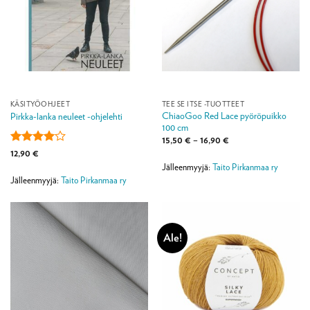
KÄSITYÖOHJEET
TEE SE ITSE -TUOTTEET
ChiaoGoo Red Lace pyöröpuikko
Pirkka-lanka neuleet -ohjelehti
100 cm
Hintaluokka:
15,50
€
–
16,90
€
15,50 €
Arvostelu
12,90
€
-
tuotteesta:
16,90 €
Jälleenmyyjä:
Taito Pirkanmaa ry
4
/ 5
Jälleenmyyjä:
Taito Pirkanmaa ry
Ale!