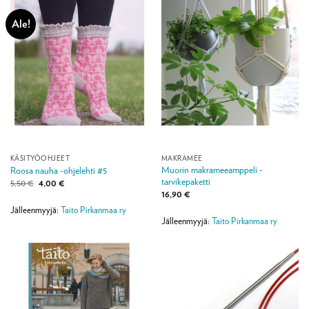
Ale!
KÄSITYÖOHJEET
MAKRAMEE
Muorin makrameeamppeli -
Roosa nauha -ohjelehti #5
tarvikepaketti
Alkuperäinen
Nykyinen
5,50
€
4,00
€
hinta
hinta
16,90
€
oli:
on:
5,50 €.
4,00 €.
Jälleenmyyjä:
Taito Pirkanmaa ry
Jälleenmyyjä:
Taito Pirkanmaa ry