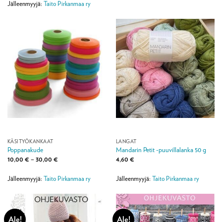
Jälleenmyyjä:
Taito Pirkanmaa ry
KÄSITYÖKANKAAT
LANGAT
Poppanakude
Mandarin Petit -puuvillalanka 50 g
Hintaluokka:
10,00
€
–
30,00
€
4,60
€
10,00 €
-
30,00 €
Jälleenmyyjä:
Taito Pirkanmaa ry
Jälleenmyyjä:
Taito Pirkanmaa ry
Ale!
Ale!