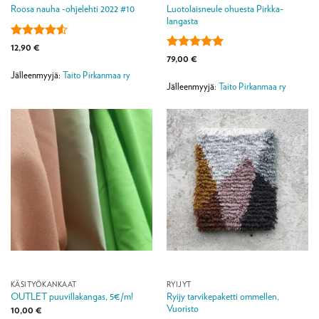
Luotolaisneule ohuesta Pirkka-
Roosa nauha -ohjelehti 2022 #10
langasta
Arvostelu
12,90
€
tuotteesta:
Arvostelu
79,00
€
4.5
/ 5
tuotteesta:
5
Jälleenmyyjä:
Taito Pirkanmaa ry
/ 5
Jälleenmyyjä:
Taito Pirkanmaa ry
KÄSITYÖKANKAAT
RYIJYT
Ryijy tarvikepaketti ommellen,
OUTLET puuvillakangas, 5€/m!
Vuoristo
10,00
€