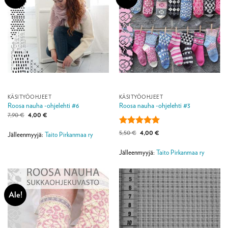
KÄSITYÖOHJEET
KÄSITYÖOHJEET
Roosa nauha -ohjelehti #6
Roosa nauha -ohjelehti #3
Alkuperäinen
Nykyinen
7,90
€
4,00
€
hinta
hinta
oli:
on:
Arvostelu
Alkuperäinen
Nykyinen
5,50
€
4,00
€
7,90 €.
4,00 €.
Jälleenmyyjä:
Taito Pirkanmaa ry
hinta
hinta
tuotteesta:
5
oli:
on:
/ 5
5,50 €.
4,00 €.
Jälleenmyyjä:
Taito Pirkanmaa ry
Ale!