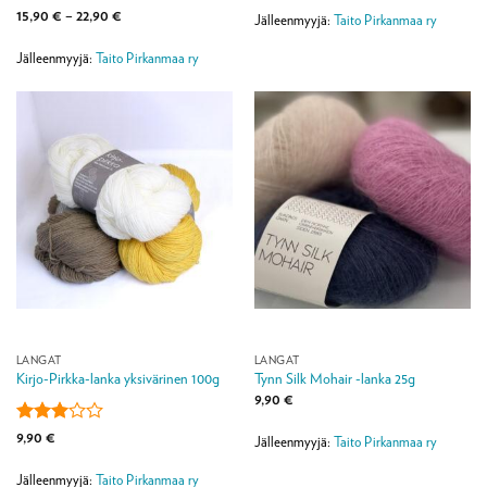
-
Arvostelu
Hintaluokka:
15,90
€
–
22,90
€
21,90 €
Jälleenmyyjä:
Taito Pirkanmaa ry
15,90 €
tuotteesta:
5
-
/ 5
22,90 €
Jälleenmyyjä:
Taito Pirkanmaa ry
LANGAT
LANGAT
Kirjo-Pirkka-lanka yksivärinen 100g
Tynn Silk Mohair -lanka 25g
9,90
€
Arvostelu
9,90
€
Jälleenmyyjä:
Taito Pirkanmaa ry
tuotteesta:
3
/ 5
Jälleenmyyjä:
Taito Pirkanmaa ry