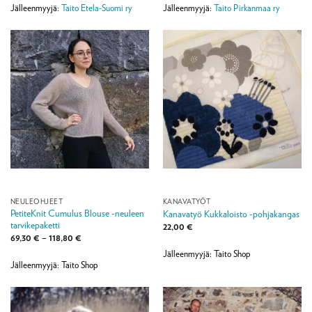
199,00 €
Jälleenmyyjä:
Taito Etela-Suomi ry
Jälleenmyyjä:
Taito Pirkanmaa ry
NEULEOHJEET
KANAVATYÖT
PetiteKnit Cumulus Blouse -neuleen
Kanavatyö Kukkaloisto -pohjakangas
tarvikepaketti
22,00
€
Hintaluokka:
69,30
€
–
118,80
€
69,30 €
Jälleenmyyjä: Taito Shop
-
118,80 €
Jälleenmyyjä: Taito Shop