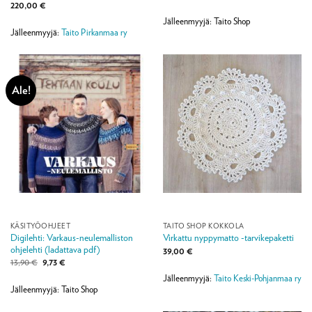
57,40 €
220,00
€
-
87,10 €
Jälleenmyyjä: Taito Shop
Jälleenmyyjä:
Taito Pirkanmaa ry
Ale!
KÄSITYÖOHJEET
TAITO SHOP KOKKOLA
Digilehti: Varkaus-neulemalliston
Virkattu nyppymatto -tarvikepaketti
ohjelehti (ladattava pdf)
39,00
€
Alkuperäinen
Nykyinen
13,90
€
9,73
€
hinta
hinta
Jälleenmyyjä:
Taito Keski-Pohjanmaa ry
oli:
on:
13,90 €.
9,73 €.
Jälleenmyyjä: Taito Shop