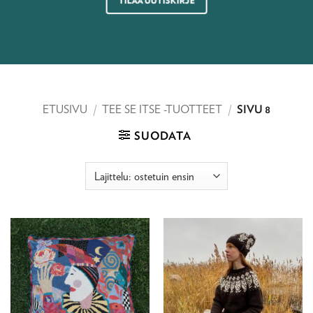
TILAA UUTISKIRJE
ETUSIVU
/
TEE SE ITSE -TUOTTEET
/
SIVU 8
SUODATA