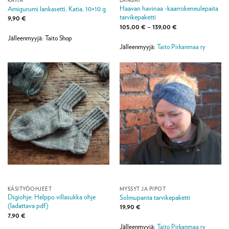
Haavan havinaa -kaarrokeneulepaita
Amigurumi lankasetti, Katia, 10×10 g
tarvikepaketti
9,90
€
Hintaluokka:
105,00
€
–
139,00
€
105,00 €
Jälleenmyyjä: Taito Shop
-
139,00 €
Jälleenmyyjä:
Taito Pirkanmaa ry
KÄSITYÖOHJEET
MYSSYT JA PIPOT
Digiohje: Helppo villasukka ohje
Solmupanta tarvikepaketti
(ladattava pdf)
19,90
€
7,90
€
Jälleenmyyjä:
Taito Pirkanmaa ry