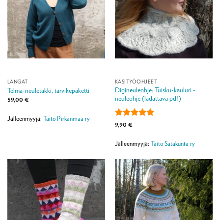
LANGAT
KÄSITYÖOHJEET
Digineuleohje: Tuisku-kauluri -
Telma-neuletakki, tarvikepaketti
neuleohje (ladattava pdf)
59,00
€
Jälleenmyyjä:
Taito Pirkanmaa ry
Arvostelu
9,90
€
tuotteesta:
5
/ 5
Jälleenmyyjä:
Taito Satakunta ry