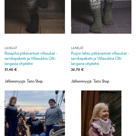
LANGAT
LANGAT
Ratapiha pitkävartiset villasukat -
Puijon lehto pitkävartiset villasukat -
tarvikepaketti ja Villasukkia Olli-
tarvikepaketti ja Villasukkia Olli-
langasta ohjelehti
langasta ohjelehti
31,40
€
26,70
€
Jälleenmyyjä: Taito Shop
Jälleenmyyjä: Taito Shop