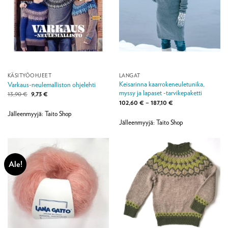
KÄSITYÖOHJEET
LANGAT
Keisarinna kaarrokeneuletunika,
Varkaus-neulemalliston ohjelehti
myssy ja lapaset -tarvikepaketti
Alkuperäinen
Nykyinen
13,90
€
9,73
€
hinta
hinta
Hintaluokka:
102,60
€
–
187,10
€
oli:
on:
102,60 €
13,90 €.
9,73 €.
Jälleenmyyjä: Taito Shop
-
187,10 €
Jälleenmyyjä: Taito Shop
Ale!