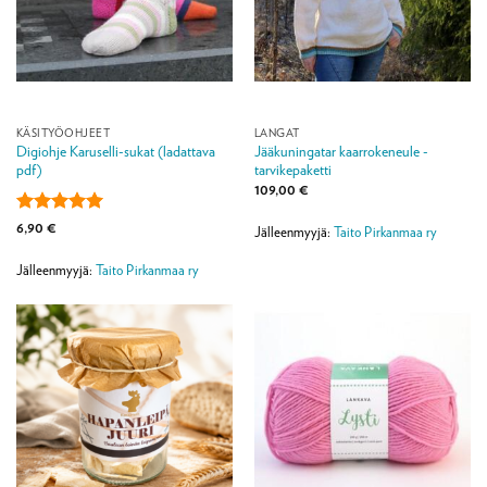
KÄSITYÖOHJEET
LANGAT
Digiohje Karuselli-sukat (ladattava
Jääkuningatar kaarrokeneule -
pdf)
tarvikepaketti
109,00
€
Arvostelu
6,90
€
Jälleenmyyjä:
Taito Pirkanmaa ry
tuotteesta:
5
/ 5
Jälleenmyyjä:
Taito Pirkanmaa ry