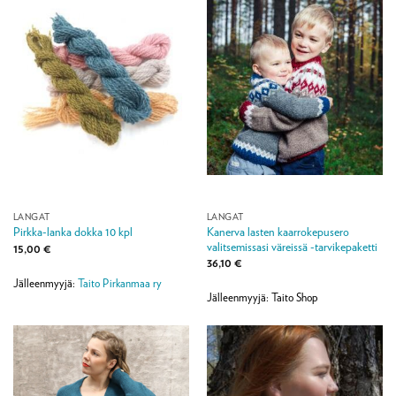
LANGAT
LANGAT
Kanerva lasten kaarrokepusero
Pirkka-lanka dokka 10 kpl
valitsemissasi väreissä -tarvikepaketti
15,00
€
36,10
€
Jälleenmyyjä:
Taito Pirkanmaa ry
Jälleenmyyjä: Taito Shop