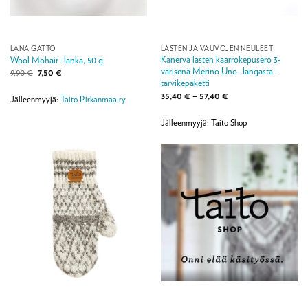
LANA GATTO
LASTEN JA VAUVOJEN NEULEET
Kanerva lasten kaarrokepusero 3-
Wool Mohair -lanka, 50 g
värisenä Merino Uno -langasta -
Alkuperäinen
Nykyinen
9,90
€
7,50
€
hinta
hinta
tarvikepaketti
oli:
on:
Hintaluokka:
35,40
€
–
57,40
€
9,90 €.
7,50 €.
Jälleenmyyjä:
Taito Pirkanmaa ry
35,40 €
-
57,40 €
Jälleenmyyjä: Taito Shop