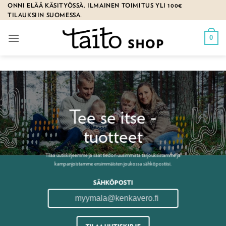
Skip
ONNI ELÄÄ KÄSITYÖSSÄ. ILMAINEN TOIMITUS YLI 100€
TILAUKSIIN SUOMESSA.
to
content
0
Tee se itse -
tuotteet
Tilaa uutiskirjeemme ja saat tiedon uusimmista tarjouksistamme ja
kampanjoistamme ensimmäisten joukossa sähköpostiisi.
SÄHKÖPOSTI