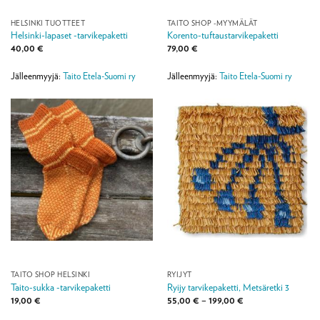
HELSINKI TUOTTEET
TAITO SHOP -MYYMÄLÄT
Helsinki-lapaset -tarvikepaketti
Korento-tuftaustarvikepaketti
40,00
€
79,00
€
Jälleenmyyjä:
Taito Etela-Suomi ry
Jälleenmyyjä:
Taito Etela-Suomi ry
TAITO SHOP HELSINKI
RYIJYT
Taito-sukka -tarvikepaketti
Ryijy tarvikepaketti, Metsäretki 3
Hintaluokka:
19,00
€
55,00
€
–
199,00
€
55,00 €
-