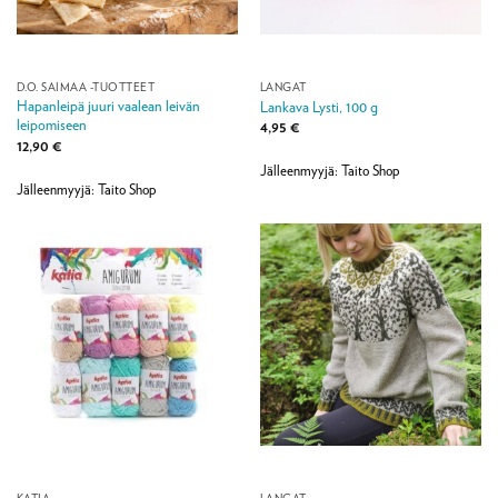
D.O. SAIMAA -TUOTTEET
LANGAT
Hapanleipä juuri vaalean leivän
Lankava Lysti, 100 g
leipomiseen
4,95
€
12,90
€
Jälleenmyyjä: Taito Shop
Jälleenmyyjä: Taito Shop
KATIA
LANGAT