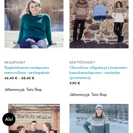
NEULEPAIDAT
KÄSITYÖOHJEET
Raglanhihainen neulepusero
Olavinlinna-villapaita ja Linnanneito-
merinovillasta -tarvikepaketti
kaarrokeneulepusero -neuleohje
(postitettava)
Hintaluokka:
46,40
€
–
68,40
€
46,40 €
9,90
€
-
68,40 €
Jälleenmyyjä: Taito Shop
Jälleenmyyjä: Taito Shop
Ale!