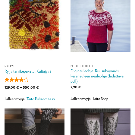
RYIJYT
NEULEOHJEET
Digineuleohje: Ruusuköynnös
Ryijy tarvikepaketti, Kultajyvä
kesäneuleen neuleohje (ladattava
pdf)
7,90
€
Arvostelu
Hintaluokka:
129,00
€
–
550,00
€
129,00 €
tuotteesta:
-
4
/ 5
550,00 €
Jälleenmyyjä: Taito Shop
Jälleenmyyjä:
Taito Pirkanmaa ry