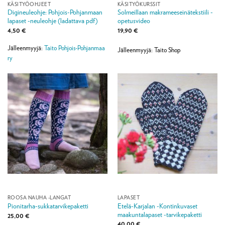
KÄSITYÖOHJEET
KÄSITYÖKURSSIT
Digineuleohje: Pohjois-Pohjanmaan
Solmeillaan makrameeseinätekstiili -
lapaset -neuleohje (ladattava pdf)
opetusvideo
4,50
€
19,90
€
Jälleenmyyjä:
Taito Pohjois-Pohjanmaa
Jälleenmyyjä: Taito Shop
ry
ROOSA NAUHA -LANGAT
LAPASET
Etelä-Karjalan -Kontinkuvaset
Pionitarha-sukkatarvikepaketti
maakuntalapaset -tarvikepaketti
25,00
€
40,00
€