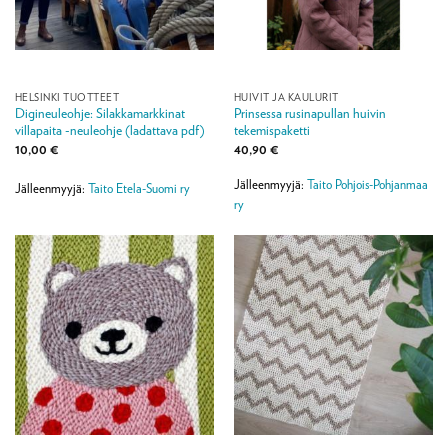
HELSINKI TUOTTEET
HUIVIT JA KAULURIT
Digineuleohje: Silakkamarkkinat
Prinsessa rusinapullan huivin
villapaita -neuleohje (ladattava pdf)
tekemispaketti
10,00
€
40,90
€
Jälleenmyyjä:
Taito Pohjois-Pohjanmaa
Jälleenmyyjä:
Taito Etela-Suomi ry
ry