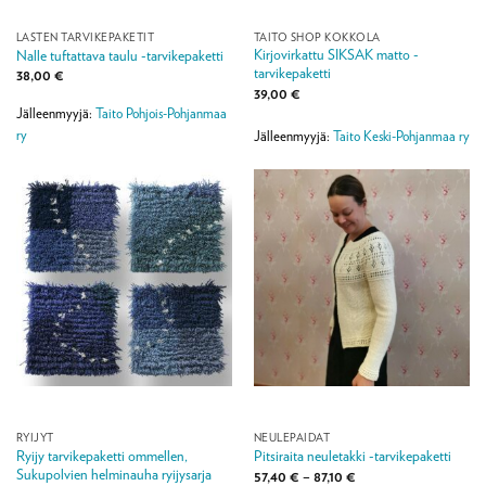
LASTEN TARVIKEPAKETIT
TAITO SHOP KOKKOLA
Kirjovirkattu SIKSAK matto -
Nalle tuftattava taulu -tarvikepaketti
tarvikepaketti
38,00
€
39,00
€
Jälleenmyyjä:
Taito Pohjois-Pohjanmaa
ry
Jälleenmyyjä:
Taito Keski-Pohjanmaa ry
RYIJYT
NEULEPAIDAT
Ryijy tarvikepaketti ommellen,
Pitsiraita neuletakki -tarvikepaketti
Sukupolvien helminauha ryijysarja
Hintaluokka:
57,40
€
–
87,10
€