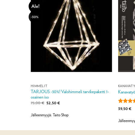
Ale!
-30%
HIMMELIT
KANAVAT
TARJOUS -30%! Valohimmeli tarvikepaketti 1-
 ryijysarja
Kanavatyö 
osainen iso
a:
Alkuperäinen
Nykyinen
75,00
€
52,50
€
hinta
hinta
Arvostel
39,50
€
oli:
on:
tuottees
75,00 €.
52,50 €.
Jälleenmyyjä: Taito Shop
/ 5
Jälleenmyy