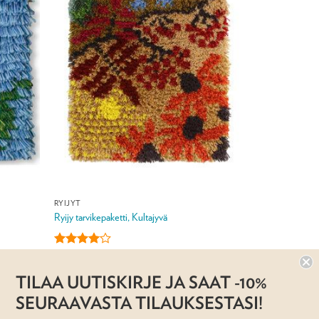
RYIJYT
Ryijy tarvikepaketti, Kultajyvä
Arvostelu
Hintaluokka:
129,00
€
–
550,00
€
129,00 €
tuotteesta:
-
4
/ 5
TILAA UUTISKIRJE JA SAAT -10%
550,00 €
Jälleenmyyjä:
Taito Pirkanmaa ry
SEURAAVASTA TILAUKSESTASI!