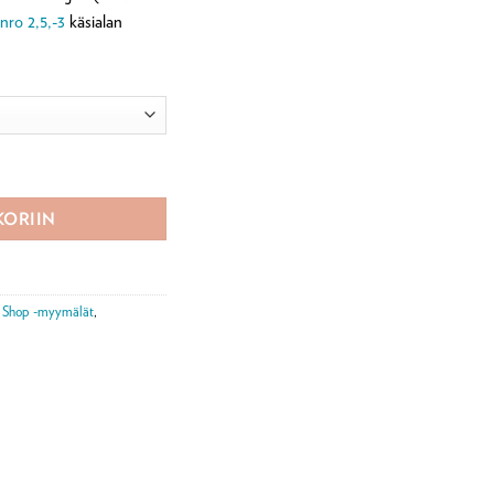
nro 2,5,-3
käsialan
vikepaketti määrä
KORIIN
o Shop -myymälät
,