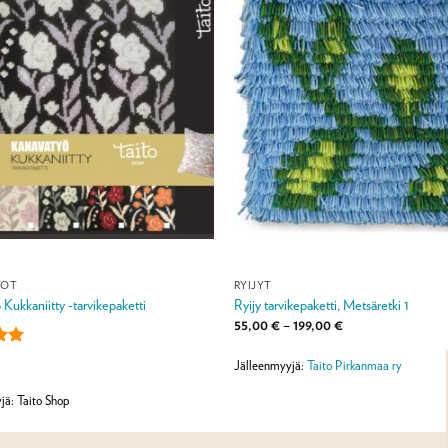
YÖT
RYIJYT
Kukkaniitty -tarvikepaketti
Ryijy tarvikepaketti, Metsäretki 1
Hintaluokka:
55,00
€
–
199,00
€
55,00 €
-
u
199,00 €
Jälleenmyyjä:
Taito Pirkanmaa ry
ta:
5
jä: Taito Shop