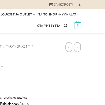
SÄHKÖPOSTI
RJOUKSET JA OUTLET
TAITO SHOP -MYYMÄLÄT
0
OTA YHTEYTTÄ
ET
/
TARVIKEPAKETIT
/
-
lepaketti sisältää
n Pirkkalangan (100%