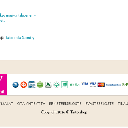
kso maakuntalapanen -
etti
yjä:
Taito Etela-Suomi ry
YMÄLÄT
OTA YHTEYTTÄ
REKISTERISELOSTE
EVÄSTESELOSTE
TILA
Copyright 2026 ©
Taito shop