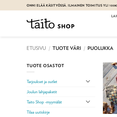
Skip
ONNI ELÄÄ KÄSITYÖSSÄ. ILMAINEN TOIMITUS YLI 100
to
content
LA
ETUSIVU
/
TUOTE VÄRI
/
PUOLUKKA
TUOTE OSASTOT
Tarjoukset ja outlet
Joulun lahjapaketit
Taito Shop -myymälät
Tilaa uutiskirje