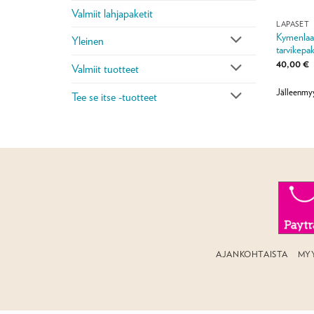
Valmiit lahjapaketit
LAPASET
Kymenlaa
Yleinen
tarvikepak
40,00
€
Valmiit tuotteet
Jälleenmy
Tee se itse -tuotteet
AJANKOHTAISTA
MY