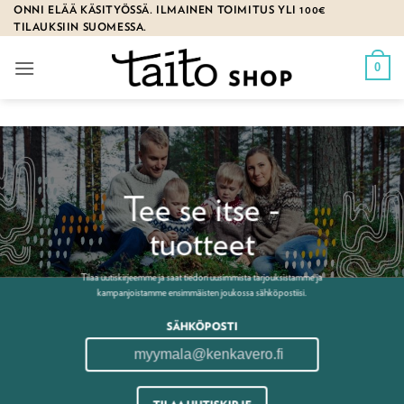
Skip
ONNI ELÄÄ KÄSITYÖSSÄ. ILMAINEN TOIMITUS YLI 100€
TILAUKSIIN SUOMESSA.
to
content
0
Tee se itse -
tuotteet
Tilaa uutiskirjeemme ja saat tiedon uusimmista tarjouksistamme ja
kampanjoistamme ensimmäisten joukossa sähköpostiisi.
SÄHKÖPOSTI