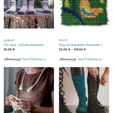
LANGAT
RYIJYT
Hei rakas -sukkatarvikepaketti
Ryijy tarvikepaketti, Metsäretki 2
Hintaluokka:
35,00
€
55,00
€
–
199,00
€
55,00 €
-
199,00 €
Jälleenmyyjä:
Taito Pirkanmaa ry
Jälleenmyyjä:
Taito Pirkanmaa ry