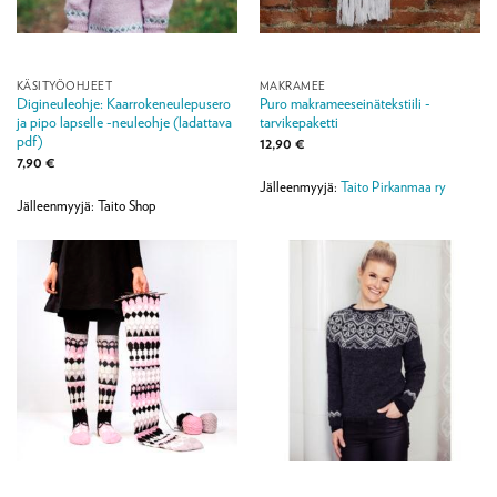
KÄSITYÖOHJEET
MAKRAMEE
Digineuleohje: Kaarrokeneulepusero
Puro makrameeseinätekstiili -
ja pipo lapselle -neuleohje (ladattava
tarvikepaketti
pdf)
12,90
€
7,90
€
Jälleenmyyjä:
Taito Pirkanmaa ry
Jälleenmyyjä: Taito Shop