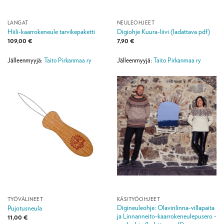
LANGAT
NEULEOHJEET
Hiili-kaarrokeneule tarvikepaketti
Digiohje Kuura-liivi (ladattava pdf)
109,00
€
7,90
€
Jälleenmyyjä:
Taito Pirkanmaa ry
Jälleenmyyjä:
Taito Pirkanmaa ry
TYÖVÄLINEET
KÄSITYÖOHJEET
Digineuleohje: Olavinlinna-villapaita
Pujotusneula
ja Linnanneito-kaarrokeneulepusero -
11,00
€