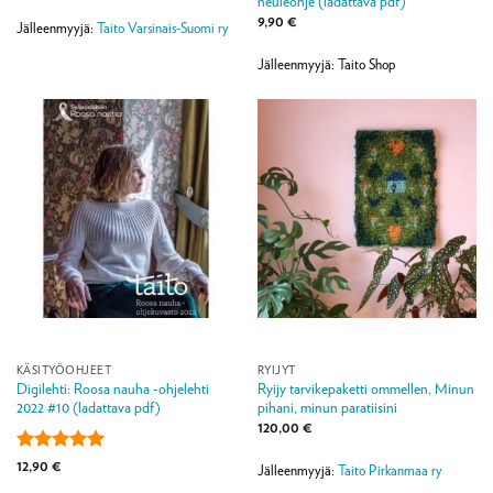
neuleohje (ladattava pdf)
9,90
€
Jälleenmyyjä:
Taito Varsinais-Suomi ry
Jälleenmyyjä: Taito Shop
KÄSITYÖOHJEET
RYIJYT
Digilehti: Roosa nauha -ohjelehti
Ryijy tarvikepaketti ommellen, Minun
2022 #10 (ladattava pdf)
pihani, minun paratiisini
120,00
€
Arvostelu
12,90
€
Jälleenmyyjä:
Taito Pirkanmaa ry
tuotteesta:
5