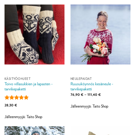
KÄSITYÖOHJEET
NEULEPAIDAT
Toivo villasukkien ja lapasten -
Ruusuköynnös kesäneule -
tarvikepaketti
tarvikepaketti
Hintaluokka:
76,90
€
–
111,40
€
76,90 €
-
Arvostelu
28,30
€
111,40 €
Jälleenmyyjä: Taito Shop
tuotteesta:
5
/ 5
Jälleenmyyjä: Taito Shop