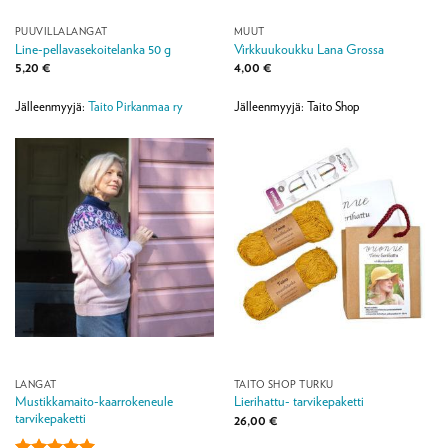
PUUVILLALANGAT
MUUT
Line-pellavasekoitelanka 50 g
Virkkuukoukku Lana Grossa
5,20
€
4,00
€
Jälleenmyyjä:
Taito Pirkanmaa ry
Jälleenmyyjä: Taito Shop
LANGAT
TAITO SHOP TURKU
Mustikkamaito-kaarrokeneule
Lierihattu- tarvikepaketti
tarvikepaketti
26,00
€