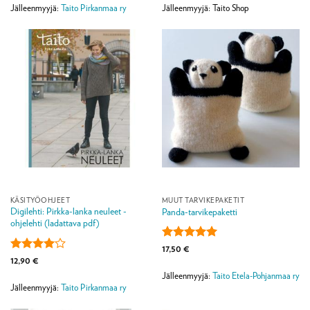
Jälleenmyyjä:
Taito Pirkanmaa ry
Jälleenmyyjä: Taito Shop
KÄSITYÖOHJEET
MUUT TARVIKEPAKETIT
Digilehti: Pirkka-lanka neuleet -
Panda-tarvikepaketti
ohjelehti (ladattava pdf)
Arvostelu
17,50
€
tuotteesta:
5
Arvostelu
12,90
€
/ 5
tuotteesta:
Jälleenmyyjä:
Taito Etela-Pohjanmaa ry
4
/ 5
Jälleenmyyjä:
Taito Pirkanmaa ry