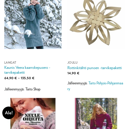
LANGAT
JOULU
Kaunis Veera kaarrokepusero -
Rottinkitähti punoen -tarvikepaketti
tarvikepaketti
14,90
€
Hintaluokka:
64,90
€
–
135,50
€
64,90 €
Jälleenmyyjä:
Taito Pohjois-Pohjanmaa
-
135,50 €
ry
Jälleenmyyjä: Taito Shop
Ale!