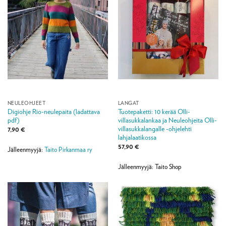
NEULEOHJEET
LANGAT
Digiohje Rio-neulepaita (ladattava
Tuotepaketti: 10 kerää Olli-
pdf)
villasukkalankaa ja Neuleohjeita Olli-
villasukkalangalle -ohjelehti
7,90
€
lahjalaatikossa
57,90
€
Jälleenmyyjä:
Taito Pirkanmaa ry
Jälleenmyyjä: Taito Shop