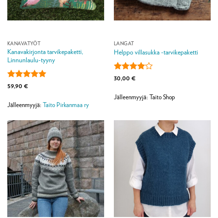
KANAVATYÖT
LANGAT
Kanavakirjonta tarvikepaketti,
Helppo villasukka -tarvikepaketti
Linnunlaulu-tyyny
Arvostelu
30,00
€
tuotteesta:
Arvostelu
59,90
€
4
/ 5
tuotteesta:
5
Jälleenmyyjä: Taito Shop
/ 5
Jälleenmyyjä:
Taito Pirkanmaa ry