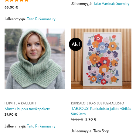
Jälleenmyyjä:
Taito Varsinais-Suomi ry
Arvostelu
65,00
€
tuotteesta:
5
/ 5
Jälleenmyyjä:
Taito Pirkanmaa ry
Ale!
HUIVIT JA KAULURIT
KUKKALOISTO-SISUSTUSMALLISTO
TARJOUS! Kukkaloisto juliste värikäs
Minttu-huppu tarvikepaketti
50x70cm
39,90
€
Alkuperäinen
Nykyinen
12,00
€
5,90
€
hinta
hinta
Jälleenmyyjä:
Taito Pirkanmaa ry
oli:
on:
12,00 €.
5,90 €.
Jälleenmyyjä: Taito Shop