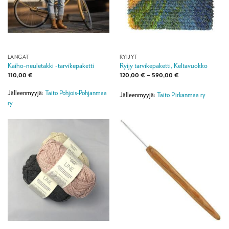
LANGAT
RYIJYT
Kaiho-neuletakki -tarvikepaketti
Ryijy tarvikepaketti, Keltavuokko
Hintaluokka:
110,00
€
120,00
€
–
590,00
€
120,00 €
-
Jälleenmyyjä:
Taito Pohjois-Pohjanmaa
590,00 €
Jälleenmyyjä:
Taito Pirkanmaa ry
ry