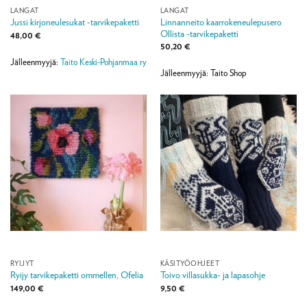
LANGAT
LANGAT
Linnanneito kaarrokeneulepusero
Jussi kirjoneulesukat -tarvikepaketti
Ollista -tarvikepaketti
48,00
€
50,20
€
Jälleenmyyjä:
Taito Keski-Pohjanmaa ry
Jälleenmyyjä: Taito Shop
RYIJYT
KÄSITYÖOHJEET
Ryijy tarvikepaketti ommellen, Ofelia
Toivo villasukka- ja lapasohje
149,00
€
9,50
€