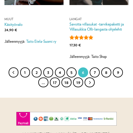
MUUT
LANGAT
Savotta villasukat -tarvikepaketti ja
Käsityövalo
Villasukkia Olli-langasta ohjelehti
24,90
€
Jälleenmyyjä:
Taito Etela-Suomi ry
Arvostelu
17,30
€
tuotteesta:
5
/ 5
Jälleenmyyjä: Taito Shop
1
2
3
4
5
6
7
8
9
…
17
18
19
TILAA UUTISKIRJE JA SAAT
SEURAAVASTA TILAUKSES
Jätä sähköpostisi ja saat kiitokseksi alennusk
verkkokauppaamme. Samalla saat myös ensi
uutuuksista ja tarjouksista.
SÄHKÖPOSTI