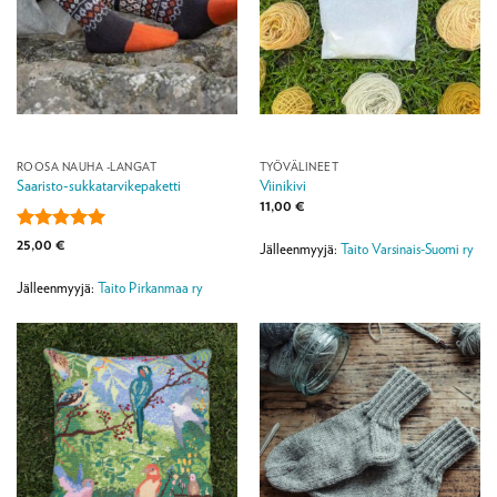
ROOSA NAUHA -LANGAT
TYÖVÄLINEET
Saaristo-sukkatarvikepaketti
Viinikivi
11,00
€
Arvostelu
25,00
€
Jälleenmyyjä:
Taito Varsinais-Suomi ry
tuotteesta:
5
/ 5
Jälleenmyyjä:
Taito Pirkanmaa ry