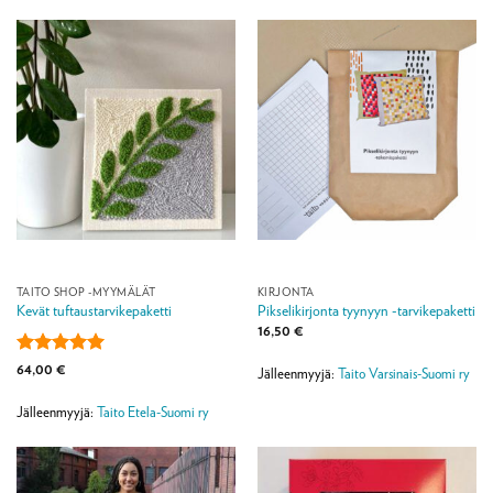
TAITO SHOP -MYYMÄLÄT
KIRJONTA
Kevät tuftaustarvikepaketti
Pikselikirjonta tyynyyn -tarvikepaketti
16,50
€
Arvostelu
64,00
€
Jälleenmyyjä:
Taito Varsinais-Suomi ry
tuotteesta:
5
/ 5
Jälleenmyyjä:
Taito Etela-Suomi ry