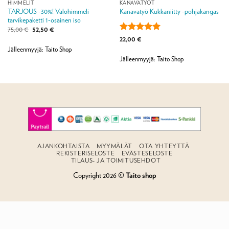
HIMMELIT
KANAVATYÖT
TARJOUS -30%! Valohimmeli
Kanavatyö Kukkaniitty -pohjakangas
tarvikepaketti 1-osainen iso
Alkuperäinen
Nykyinen
75,00
€
52,50
€
hinta
hinta
Arvostelu
22,00
€
oli:
on:
tuotteesta:
5
75,00 €.
52,50 €.
Jälleenmyyjä: Taito Shop
/ 5
Jälleenmyyjä: Taito Shop
AJANKOHTAISTA
MYYMÄLÄT
OTA YHTEYTTÄ
REKISTERISELOSTE
EVÄSTESELOSTE
TILAUS- JA TOIMITUSEHDOT
Copyright 2026 ©
Taito shop