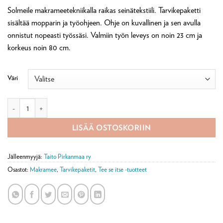
Solmeile makrameetekniikalla raikas seinätekstiili. Tarvikepaketti
sisältää mopparin ja työohjeen. Ohje on kuvallinen ja sen avulla
onnistut nopeasti työssäsi. Valmiin työn leveys on noin 23 cm ja
korkeus noin 80 cm.
Väri
Puro makrameeseinätekstiili -tarvikepaketti määrä
LISÄÄ OSTOSKORIIN
Jälleenmyyjä:
Taito Pirkanmaa ry
Osastot:
Makramee
,
Tarvikepaketit
,
Tee se itse -tuotteet