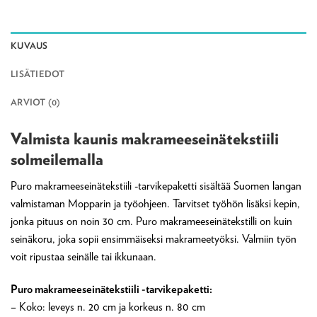
KUVAUS
LISÄTIEDOT
ARVIOT (0)
Valmista kaunis makrameeseinätekstiili
solmeilemalla
Puro makrameeseinätekstiili -tarvikepaketti sisältää Suomen langan
valmistaman Mopparin ja työohjeen. Tarvitset työhön lisäksi kepin,
jonka pituus on noin 30 cm. Puro makrameeseinätekstilli on kuin
seinäkoru, joka sopii ensimmäiseksi makrameetyöksi. Valmiin työn
voit ripustaa seinälle tai ikkunaan.
Puro makrameeseinätekstiili -tarvikepaketti:
– Koko: leveys n. 20 cm ja korkeus n. 80 cm