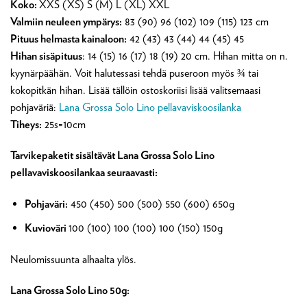
Koko:
XXS (XS) S (M) L (XL) XXL
Valmiin neuleen ympärys:
83 (90) 96 (102) 109 (115) 123 cm
Pituus helmasta kainaloon:
42 (43) 43 (44) 44 (45) 45
Hihan sisäpituus
: 14 (15) 16 (17) 18 (19) 20 cm. Hihan mitta on n.
kyynärpäähän. Voit halutessasi tehdä puseroon myös ¾ tai
kokopitkän hihan. Lisää tällöin ostoskoriisi lisää valitsemaasi
pohjaväriä:
Lana Grossa Solo Lino pellavaviskoosilanka
Tiheys:
25s=10cm
Tarvikepaketit sisältävät Lana Grossa Solo Lino
pellavaviskoosilankaa seuraavasti:
Pohjaväri:
450 (450) 500 (500) 550 (600) 650g
Kuvioväri
100 (100) 100 (100) 100 (150) 150g
Neulomissuunta alhaalta ylös.
Lana Grossa Solo Lino 50g: