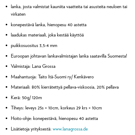
lanka, josta valmistat kauniita vaatteita tai asusteita neuloen tai
virkaten
konepestävä lanka, hienopesu 40 astetta
laadukas materiaali, joka kestää käyttöä
puikkosuositus 3,5-4 mm
Euroopan johtavan lankavalmistajan lanka saatavilla Suomesta!
Valmistaja: Lana Grossa
Maahantuoja: Taito Itä-Suomi ry/ Kenkävero
Materiaali: 80% kierrätettyä pellava-viskoosia, 20% pellava
Kerä: 50g/ 120m
Tiheys: leveys 25s = 10cm, korkeus 29 krs = 10cm
Hoito-ohje: konepestävä, hienopesu 40 astetta
Lisätietoja yrityksestä:
www.lanagrossa.de