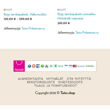
RYIJYT
RYIJYT
Ryijy tarvikepaketti ommellen,
Ryijy tarvikepaketti, Valkovuokko
Metsäretki ryijysarja
Hintaluokka:
120,00
€
–
590,00
€
120,00 €
220,00
€
-
590,00 €
Jälleenmyyjä:
Taito Pirkanmaa ry
Jälleenmyyjä:
Taito Pirkanmaa ry
AJANKOHTAISTA
MYYMÄLÄT
OTA YHTEYTTÄ
REKISTERISELOSTE
EVÄSTESELOSTE
TILAUS- JA TOIMITUSEHDOT
Copyright 2026 ©
Taito shop