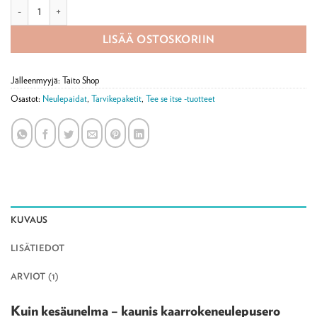
Kesäkukka kaarrokeneulepusero -tarvikepaketti määrä
LISÄÄ OSTOSKORIIN
Jälleenmyyjä: Taito Shop
Osastot:
Neulepaidat
,
Tarvikepaketit
,
Tee se itse -tuotteet
KUVAUS
LISÄTIEDOT
ARVIOT (1)
Kuin kesäunelma – kaunis kaarrokeneulepusero