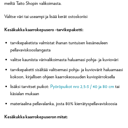
meiltä Taito Shopin valikoimasta.
Valitse väri tai useampi ja lisää kerät ostoskoriisi
Kesäkukka kaarrokepusero -tarvikepaketti:
tarvikepaketista valmistat ihanan tuntuisen kesäneuleen
pellavaviskoosilangasta
valitse kauniista värivalikoimasta haluamasi pohja- ja kuvioväri
tarvikepaketti sisältää valitsemasi pohja- ja kuviovärit haluamaasi
kokoon, kirjallisen ohjeen kaarrokeosuuden kuviopiirroksella
lisäksi tarvitset puikot:
Pyöröpuikot nro 2,5-3 / 40 ja 80 cm
tai
käsialan mukaan
materiaalina pellavalanka, josta 80% kierrätyspellavaviskoosia
Kesäkukka kaarrokepuseron mitat: