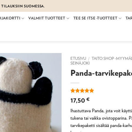
€ TILAUKSIIN SUOMESSA.
HJAKORTTI
VALMIIT TUOTTEET
TEE SE ITSE -TUOTTEET
TA
ETUSIVU
/
TAITO SHOP -MYYMÄ
SEINÄJOKI
Panda-tarvikepake
Arvio
1
5
17,50
€
5:stä
perustuen
Ihastuttava Panda, jota voit käyttä
asiakkaan
arvotukseen.
tukena tai vaikka ovistopparina. P
tarvikepaketti sisältää panda-kar