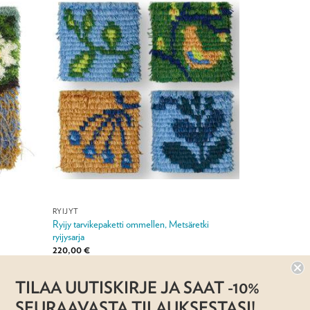
RYIJYT
Ryijy tarvikepaketti ommellen, Metsäretki
ryijysarja
220,00
€
Jälleenmyyjä:
Taito Pirkanmaa ry
TILAA UUTISKIRJE JA SAAT -10%
SEURAAVASTA TILAUKSESTASI!