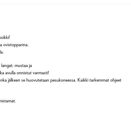
sikki!
ka ovistopparina.
la.
 langat; mustaa ja
ka avulla onnistut varmasti!
onka jälkeen se huovutetaan pesukoneessa. Kaikki tarkemmat ohjeet
mistamat.