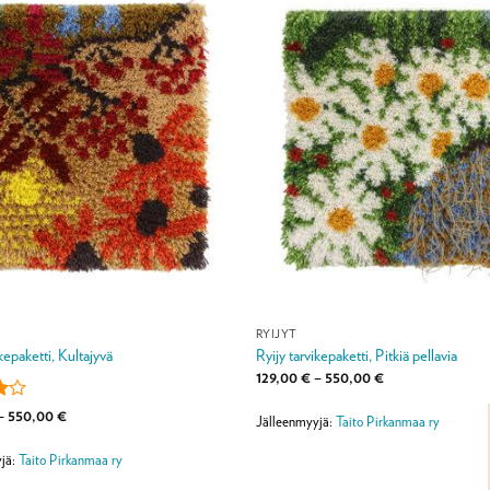
RYIJYT
ikepaketti, Kultajyvä
Ryijy tarvikepaketti, Pitkiä pellavia
Hintaluokka:
129,00
€
–
550,00
€
129,00 €
-
u
Hintaluokka:
–
550,00
€
550,00 €
Jälleenmyyjä:
Taito Pirkanmaa ry
129,00 €
a:
-
550,00 €
jä:
Taito Pirkanmaa ry