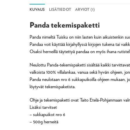
KUVAUS
LISÄTIEDOT
ARVIOT (1)
Panda tekemispaketti
Panda nimeltä Tuisku on niin lasten kuin aikuistenkin suo
Pandaa voit käyttää kirjahyllyssä kirjojen tukena tai vaik
Osaksi herneillä täytettyä pandaa on myös ihana rutistel
Neulottu Panda-tekemispaketti sisältää kaikki tarvittavat
valkoista 100% villalankaa, vanua sekä hyvän ohjeen, jon
Panda neulotaan nro 6 sukkapuikoilla ohjeen mukaan, j
löytyvät tekemispaketista.
Ohje ja tekemispaketti ovat Taito Etelä-Pohjanmaan val
Lisäksi tarvitset
– sukkapuikot nro 6
– 500g herneitä