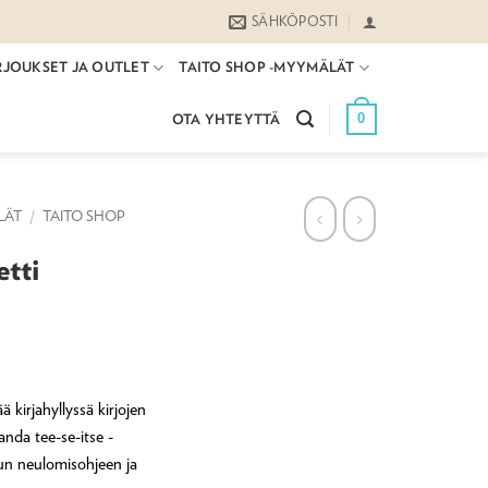
SÄHKÖPOSTI
RJOUKSET JA OUTLET
TAITO SHOP -MYYMÄLÄT
0
OTA YHTEYTTÄ
LÄT
/
TAITO SHOP
tti
ä kirjahyllyssä kirjojen
anda tee-se-itse -
hun neulomisohjeen ja