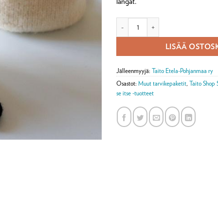
langat.
Panda-tarvikepaketti määrä
LISÄÄ OSTOS
Jälleenmyyjä:
Taito Etela-Pohjanmaa ry
Osastot:
Muut tarvikepaketit
,
Taito Shop 
se itse -tuotteet