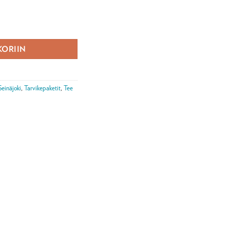
KORIIN
Seinäjoki
,
Tarvikepaketit
,
Tee