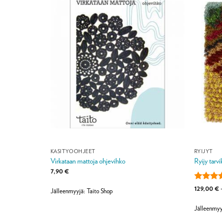
KÄSITYÖOHJEET
RYIJYT
etti
Virkataan mattoja ohjevihko
Ryijy tarv
7,90
€
Arvostel
129,00
€
Jälleenmyyjä: Taito Shop
tuotteest
4
/ 5
Jälleenmyy