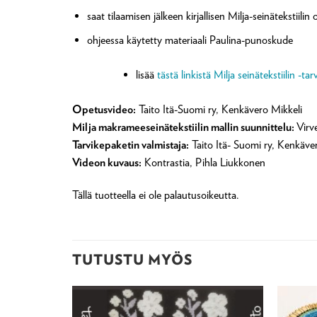
saat tilaamisen jälkeen kirjallisen Milja-seinätekstiili
ohjeessa käytetty materiaali Paulina-punoskude
lisää
tästä linkistä Milja seinätekstiilin -tar
Opetusvideo:
Taito Itä-Suomi ry, Kenkävero Mikkeli
Milja makrameeseinätekstiilin mallin suunnittelu:
Virv
Tarvikepaketin valmistaja:
Taito Itä- Suomi ry, Kenkäve
Videon kuvaus:
Kontrastia, Pihla Liukkonen
Tällä tuotteella ei ole palautusoikeutta.
TUTUSTU MYÖS