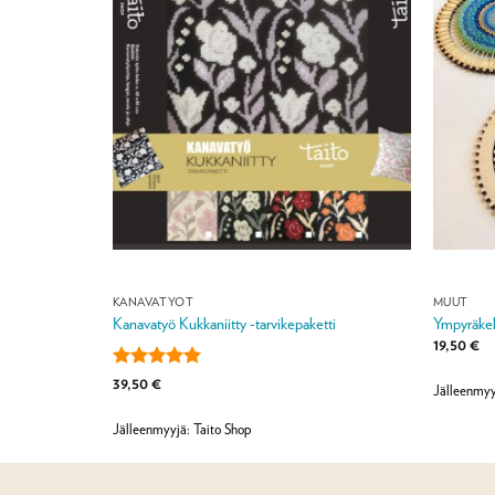
KANAVATYÖT
MUUT
Kanavatyö Kukkaniitty -tarvikepaketti
Ympyräkeh
a:
19,50
€
Arvostelu
39,50
€
Jälleenmyy
tuotteesta:
5
/ 5
Jälleenmyyjä: Taito Shop