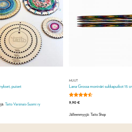
MUUT
ykset, puiset
Lana Grossa moniväri sukkapuikot 15 
Arvostelu
9,90
€
jä:
Taito Varsinais-Suomi ry
tuotteesta:
4.5
/ 5
Jälleenmyyjä: Taito Shop