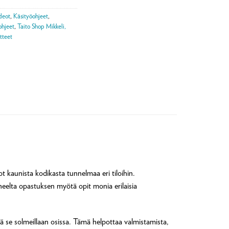
deot
,
Käsityöohjeet
,
hjeet
,
Taito Shop Mikkeli,
otteet
t kaunista kodikasta tunnelmaa eri tiloihin.
eelta opastuksen myötä opit monia erilaisia
tä se solmeillaan osissa. Tämä helpottaa valmistamista,