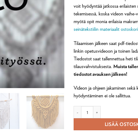
voit hyödyntää jatkossa erilaiste
tekemisessä, koska videon vaihe-
myötä opit monia erilaisia makra
seinätekstiilin materiaalit ostoskorii
Tilaamisen jälkeen saat pdf-tiedost
linkin opetusvideoon ja toinen lada
Tiedostot saat tallennettua heti t
tilausvahvistuksesta.
Muista talle
tiedostot avauksen jälkeen!
Videon ja ohjeen jakaminen sekä 
hyödyntäminen ei ole sallittua.
Solmeillaan makrameeseinätekstiili
LISÄÄ OSTOS