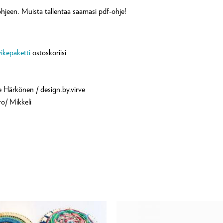
n ohjeen. Muista tallentaa saamasi pdf-ohje!
vikepaketti
ostoskoriisi
e Härkönen / design.by.virve
ro/ Mikkeli