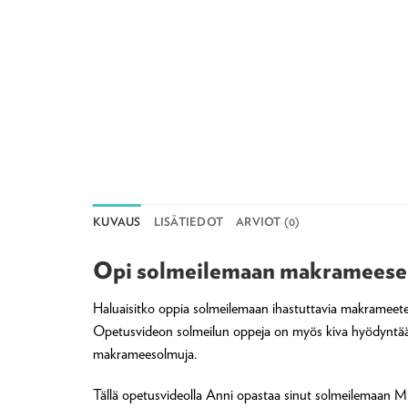
KUVAUS
LISÄTIEDOT
ARVIOT (0)
Opi solmeilemaan makrameesein
Haluaisitko oppia solmeilemaan ihastuttavia makrameeteks
Opetusvideon solmeilun oppeja on myös kiva hyödyntää j
makrameesolmuja.
Tällä opetusvideolla Anni opastaa sinut solmeilemaan Mil