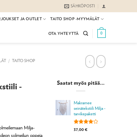
SÄHKÖPOSTI
RJOUKSET JA OUTLET
TAITO SHOP -MYYMÄLÄT
0
OTA YHTEYTTÄ
LÄT
/
TAITO SHOP
Saatat myös pitää...
tiili -
Makramee
seinätekstiili Milja -
tarvikepaketti
olmeilemaan Milja-
Arvio
1
37,00
€
4.00
ideon solmeilun oppeja