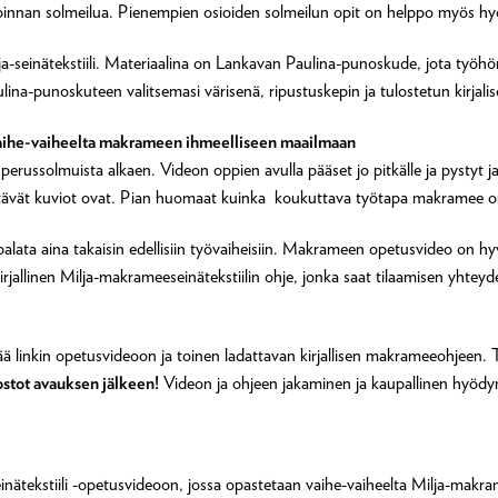
on pinnan solmeilua. Pienempien osioiden solmeilun opit on helppo myös 
a-seinätekstiili. Materiaalina on Lankavan Paulina-punoskude, jota työhö
aulina-punoskuteen valitsemasi värisenä, ripustuskepin ja tulostetun kirjali
ihe-vaiheelta makrameen ihmeelliseen maailmaan
ussolmuista alkaen. Videon oppien avulla pääset jo pitkälle ja pystyt j
ttävät kuviot ovat. Pian huomaat kuinka koukuttava työtapa makramee o
palata aina takaisin edellisiin työvaiheisiin. Makrameen opetusvideo on hy
irjallinen Milja-makrameeseinätekstiilin ohje, jonka saat tilaamisen yhtey
ltää linkin opetusvideoon ja toinen ladattavan kirjallisen makrameeohjeen. 
ostot avauksen jälkeen!
Videon ja ohjeen jakaminen ja kaupallinen hyödynt
inätekstiili -opetusvideoon, jossa opastetaan vaihe-vaiheelta Milja-makra