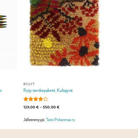
RYIJYT
cm
Ryijy tarvikepaketti, Kultajyvä
Arvostelu
Hintaluokka:
129,00
€
–
550,00
€
129,00 €
tuotteesta:
-
4
/ 5
550,00 €
Jälleenmyyjä:
Taito Pirkanmaa ry