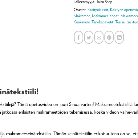
Jälleenmyyjä: Taito Shop
Osastot:
Käsityökurssit
,
Käsityön opetusvi
Makramee
,
Makrameelangat
,
Makrameeo
Kenkävero
,
Tarvikepaketit
,
Tee se itse -tu
ätekstiili!
tiilejä? Tämä opetusvideo on juuri Sinua varten! Makrameetekstiilillä luo
atkossa erilaisten makrameetöiden tekemisessä, koska videon vaihe-vaih
ja-makrameeseinätekstiilin. Tämän seinätekstiilin erikoisuutena on se, et