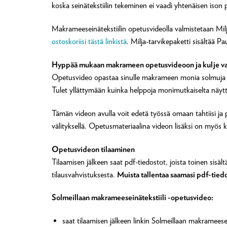
koska seinätekstiilin tekeminen ei vaadi yhtenäisen is
Makrameeseinätekstiilin opetusvideolla valmistetaan Milj
ostoskoriisi tästä linkistä
. Milja-tarvikepaketti sisältää P
Hyppää mukaan makrameen opetusvideoon ja kulje va
Opetusvideo opastaa sinulle makrameen monia solmuja per
Tulet yllättymään kuinka helppoja monimutkaiselta näy
Tämän videon avulla voit edetä työssä omaan tahtiisi ja 
välityksellä. Opetusmateriaalina videon lisäksi on myös k
Opetusvideon tilaaminen
Tilaamisen jälkeen saat pdf-tiedostot, joista toinen sisä
tilausvahvistuksesta.
Muista tallentaa saamasi pdf-tied
Solmeillaan makrameeseinätekstiili -opetusvideo:
saat tilaamisen jälkeen linkin Solmeillaan makrameese