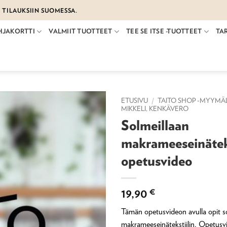
€ TILAUKSIIN SUOMESSA.
HJAKORTTI
VALMIIT TUOTTEET
TEE SE ITSE -TUOTTEET
TA
ETUSIVU
/
TAITO SHOP -MYYMÄ
MIKKELI, KENKÄVERO
Solmeillaan
makrameeseinäteks
opetusvideo
19,90
€
Tämän opetusvideon avulla opit s
makrameeseinätekstiilin. Opetusv