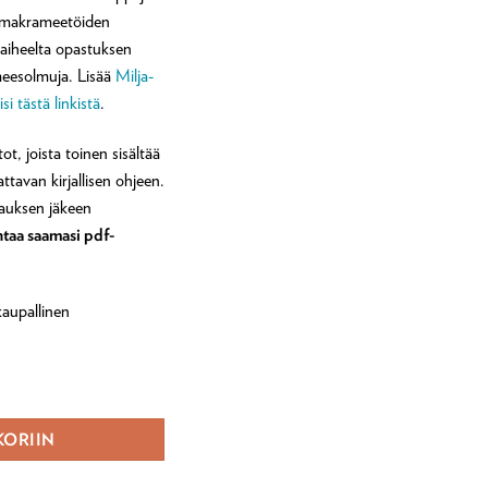
5:stä
n makrameetöiden
perustuen
asiakkaan
vaiheelta opastuksen
arvotukseen.
meesolmuja. Lisää
Milja-
si tästä linkistä
.
ot, joista toinen sisältää
ttavan kirjallisen ohjeen.
ilauksen jäkeen
ntaa saamasi pdf-
kaupallinen
 -opetusvideo määrä
KORIIN