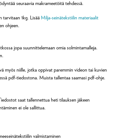
hyödyntää seuraavia makrameetöitä tehdessä.
n tarvitaan 1kg. Lisää
Milja-seinätekstiilin materiaalit
sen ohjeen.
atkossa jopa suunnittelemaan omia solmintamalleja.
n.
vä myös niille, jotka oppivat paremmin videon tai kuvien
dessä pdf-tiedostona. Muista tallentaa saamasi pdf-ohje.
Tiedostot saat tallennettua heti tilauksen jäkeen
äminen ei ole sallittua.
meeseinätekstiilin valmistaminen