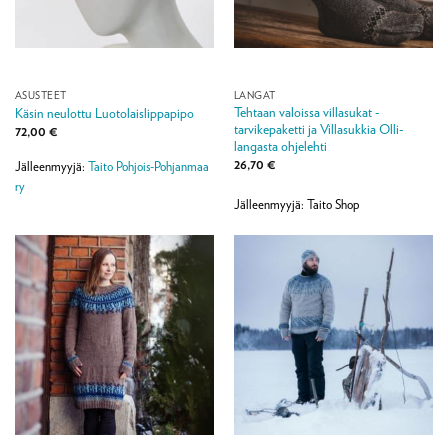
ASUSTEET
LANGAT
Tehtaan valoissa villasukat -
Käsin neulottu Luotolaislippapipo
tarvikepaketti ja Villasukkia Olli-
72,00
€
langasta ohjelehti
26,70
€
Jälleenmyyjä:
Taito Pohjois-Pohjanmaa
ry
Jälleenmyyjä: Taito Shop