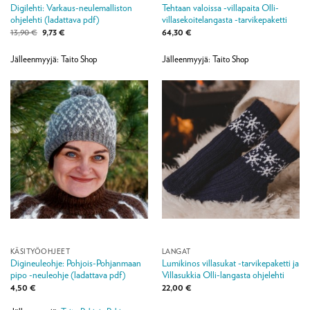
Digilehti: Varkaus-neulemalliston
Tehtaan valoissa -villapaita Olli-
ohjelehti (ladattava pdf)
villasekoitelangasta -tarvikepaketti
Alkuperäinen
Nykyinen
13,90
€
9,73
€
64,30
€
hinta
hinta
oli:
on:
13,90 €.
9,73 €.
Jälleenmyyjä: Taito Shop
Jälleenmyyjä: Taito Shop
KÄSITYÖOHJEET
LANGAT
Digineuleohje: Pohjois-Pohjanmaan
Lumikinos villasukat -tarvikepaketti ja
pipo -neuleohje (ladattava pdf)
Villasukkia Olli-langasta ohjelehti
4,50
€
22,00
€