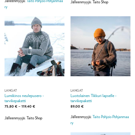
Jälleenmyyjä:
Taito Pohjois-Pohjanmaa
Jälleenmyyjä: Taito Shop
ry
LANGAT
LANGAT
Lumikinos neulepusero -
Luotolainen Tikkuri lapselle -
tarvikepaketti
tarvikepaketti
Hintaluokka:
75,80
€
–
119,40
€
89,00
€
75,80 €
-
Jälleenmyyjä:
Taito Pohjois-Pohjanmaa
119,40 €
Jälleenmyyjä: Taito Shop
ry