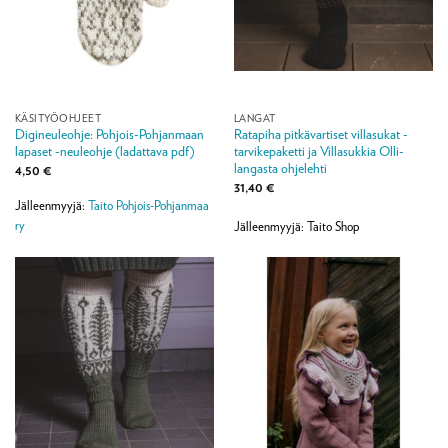
KÄSITYÖOHJEET
LANGAT
Digineuleohje: Pohjois-Pohjanmaan
Ratapiha pitkävartiset villasukat -
lapaset -neuleohje (ladattava pdf)
tarvikepaketti ja Villasukkia Olli-
langasta ohjelehti
4,50
€
31,40
€
Jälleenmyyjä:
Taito Pohjois-Pohjanmaa
ry
Jälleenmyyjä: Taito Shop