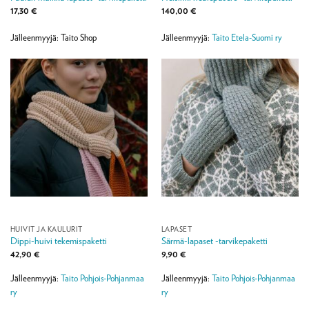
17,30
€
140,00
€
Jälleenmyyjä: Taito Shop
Jälleenmyyjä:
Taito Etela-Suomi ry
HUIVIT JA KAULURIT
LAPASET
Dippi-huivi tekemispaketti
Särmä-lapaset -tarvikepaketti
42,90
€
9,90
€
Jälleenmyyjä:
Taito Pohjois-Pohjanmaa
Jälleenmyyjä:
Taito Pohjois-Pohjanmaa
ry
ry