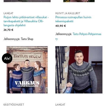
LANGAT
HUIVIT JA KAULURIT
Puijon lehto pitkävartiset villasukat -
Prinsessa rusinapullan huivin
tarvikepaketti ja Villasukkia Olli-
tekemispaketti
langasta ohjelehti
40,90
€
26,70
€
Jälleenmyyjä:
Taito Pohjois-Pohjanmaa
ry
Jälleenmyyjä: Taito Shop
Ale!
KÄSITYÖOHJEET
LANGAT