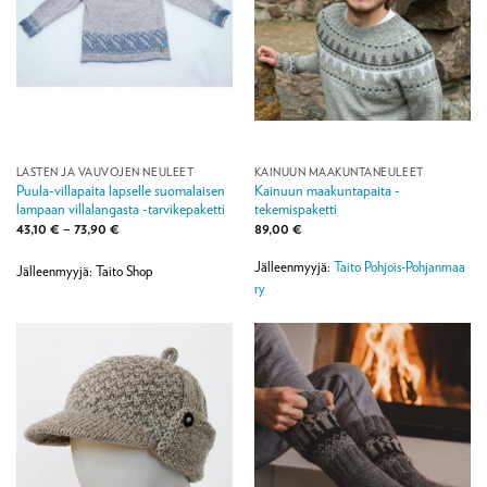
LASTEN JA VAUVOJEN NEULEET
KAINUUN MAAKUNTANEULEET
Puula-villapaita lapselle suomalaisen
Kainuun maakuntapaita -
lampaan villalangasta -tarvikepaketti
tekemispaketti
Hintaluokka:
43,10
€
–
73,90
€
89,00
€
43,10 €
-
Jälleenmyyjä:
Taito Pohjois-Pohjanmaa
73,90 €
Jälleenmyyjä: Taito Shop
ry