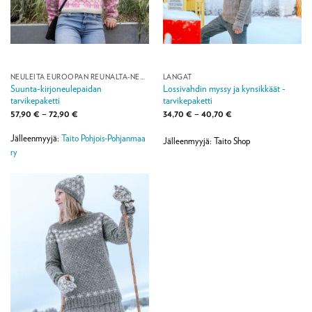
NEULEITA EUROOPAN REUNALTA-NEULEMALLISTO
LANGAT
Suunta-kirjoneulepaidan
Lossivahdin myssy ja kynsikkäät -
tarvikepaketti
tarvikepaketti
Hintaluokka:
Hintaluokka:
57,90
€
–
72,90
€
34,70
€
–
40,70
€
57,90 €
34,70 €
-
-
Jälleenmyyjä:
Taito Pohjois-Pohjanmaa
72,90 €
40,70 €
Jälleenmyyjä: Taito Shop
ry