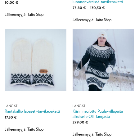
luonnonväreissä-tarvikepaketti
10,00
€
Hintaluokka:
75,80
€
–
130,30
€
75,80 €
Jälleenmyyjä: Taito Shop
-
130,30 €
Jälleenmyyjä: Taito Shop
LANGAT
LANGAT
Käsin neulottu Puula-villapaita
Rantakallio lapaset -tarvikepaketti
aikuiselle Olli-langasta
17,30
€
299,00
€
Jälleenmyyjä: Taito Shop
Jälleenmyyjä: Taito Shop