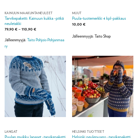
KAINUUN MAAKUNTANEULEET
MUUT
Tarvikepaketti: Kainuun kukka -pitkä
Puula-tuotemerkki 4 kpl-pakkaus
neuletakki
10,00
€
Hintaluokka:
79,90
€
–
110,90
€
79,90 €
Jälleenmyyjä: Taito Shop
-
Jälleenmyyjä:
Taito Pohjois-Pohjanmaa
110,90 €
ry
LANGAT
HELSINKI TUOTTEET
Puulan muikku lapaset -tarvikepaketti
Helsinki neulepusero -tarvikepaketti