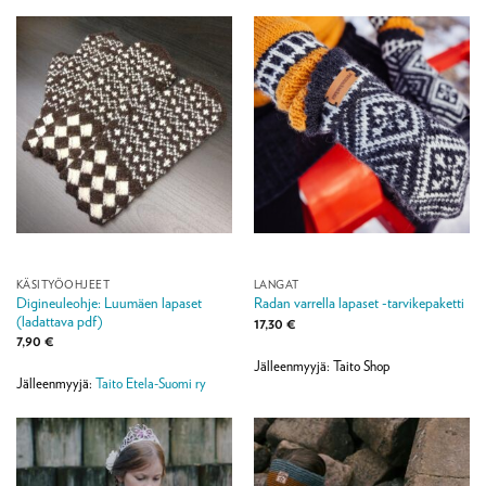
KÄSITYÖOHJEET
LANGAT
Digineuleohje: Luumäen lapaset
Radan varrella lapaset -tarvikepaketti
(ladattava pdf)
17,30
€
7,90
€
Jälleenmyyjä: Taito Shop
Jälleenmyyjä:
Taito Etela-Suomi ry