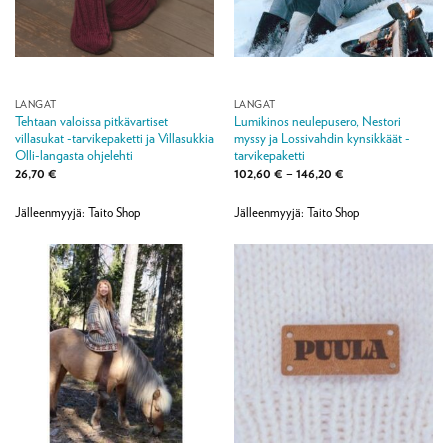
LANGAT
LANGAT
Tehtaan valoissa pitkävartiset
Lumikinos neulepusero, Nestori
villasukat -tarvikepaketti ja Villasukkia
myssy ja Lossivahdin kynsikkäät -
Olli-langasta ohjelehti
tarvikepaketti
Hintaluokka:
26,70
€
102,60
€
–
146,20
€
102,60 €
-
146,20 €
Jälleenmyyjä: Taito Shop
Jälleenmyyjä: Taito Shop