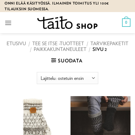
Skip
ONNI ELÄÄ KÄSITYÖSSÄ. ILMAINEN TOIMITUS YLI 100€
TILAUKSIIN SUOMESSA.
to
content
0
ETUSIVU
/
TEE SE ITSE -TUOTTEET
/
TARVIKEPAKETIT
/
PAIKKAKUNTANEULEET
/
SIVU 2
SUODATA