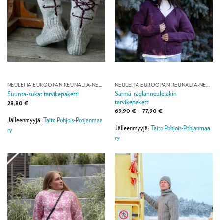
NEULEITA EUROOPAN REUNALTA-NEULEMALLISTO
NEULEITA EUROOPAN REUNALTA-NEULEMALLISTO
Särmä-raglanneuletakin
Suunta-sukat tarvikepaketti
tarvikepaketti
28,80
€
Hintaluokka:
69,90
€
–
77,90
€
69,90 €
Jälleenmyyjä:
Taito Pohjois-Pohjanmaa
-
Jälleenmyyjä:
Taito Pohjois-Pohjanmaa
77,90 €
ry
ry