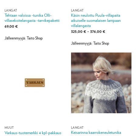
LANGAT
LANGAT
Tehtaan valoissa -tunika Olli-
Käsin neulottu Puula-villapaita
villasekoitelangasta -tarvikepaketti
aikuiselle suomalaisen lampaan
villalangasta
69,00
€
Hintaluokka:
325,00
€
–
376,00
€
325,00 €
Jälleenmyyjä: Taito Shop
-
376,00 €
Jälleenmyyjä: Taito Shop
MUUT
LANGAT
Keisarinna kaarrokeneuletunika
Varkaus-tuotemerkki 4 kpl-pakkaus