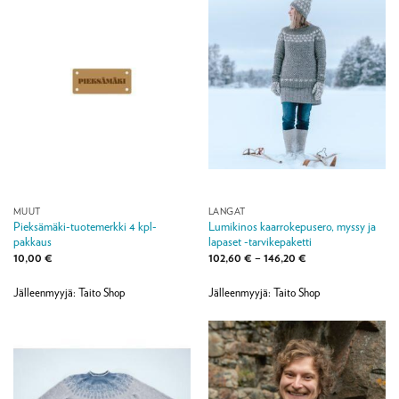
MUUT
LANGAT
Pieksämäki-tuotemerkki 4 kpl-
Lumikinos kaarrokepusero, myssy ja
pakkaus
lapaset -tarvikepaketti
Hintaluokka:
10,00
€
102,60
€
–
146,20
€
102,60 €
-
146,20 €
Jälleenmyyjä: Taito Shop
Jälleenmyyjä: Taito Shop