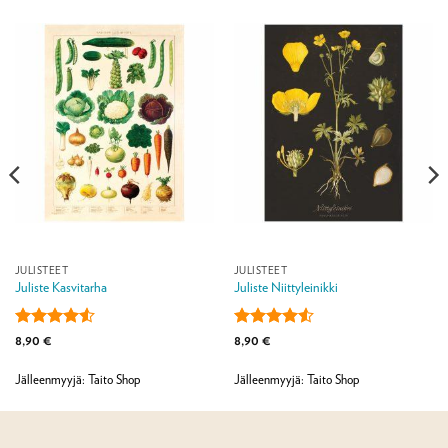
JULISTEET
JULISTEET
Juliste Kasvitarha
Juliste Niittyleinikki
Arvostelu
Arvostelu
8,90
€
8,90
€
tuotteesta:
tuotteesta:
4.5
/ 5
4.5
/ 5
Jälleenmyyjä: Taito Shop
Jälleenmyyjä: Taito Shop