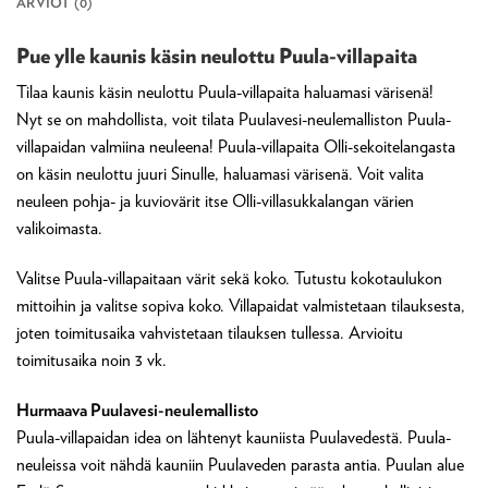
ARVIOT (0)
Pue ylle kaunis käsin neulottu Puula-villapaita
Tilaa kaunis käsin neulottu Puula-villapaita haluamasi värisenä!
Nyt se on mahdollista, voit tilata Puulavesi-neulemalliston Puula-
villapaidan valmiina neuleena! Puula-villapaita Olli-sekoitelangasta
on käsin neulottu juuri Sinulle, haluamasi värisenä. Voit valita
neuleen pohja- ja kuviovärit itse Olli-villasukkalangan värien
valikoimasta.
Valitse Puula-villapaitaan värit sekä koko. Tutustu kokotaulukon
mittoihin ja valitse sopiva koko. Villapaidat valmistetaan tilauksesta,
joten toimitusaika vahvistetaan tilauksen tullessa. Arvioitu
toimitusaika noin 3 vk.
Hurmaava Puulavesi-neulemallisto
Puula-villapaidan idea on lähtenyt kauniista Puulavedestä. Puula-
neuleissa voit nähdä kauniin Puulaveden parasta antia. Puulan alue