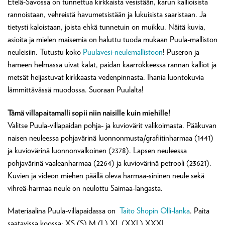
Etelä-Savossa on tunnettua kirkkaista vesistään, karun kallioisista
rannoistaan, vehreistä havumetsistään ja lukuisista saaristaan. Ja
tietysti kaloistaan, joista ehkä tunnetuin on muikku. Näitä kuvia,
asioita ja mielen maisemia on haluttu tuoda mukaan Puula-malliston
neuleisiin. Tutustu koko
Puulavesi-neulemallistoon
! Puseron ja
hameen helmassa uivat kalat, paidan kaarrokkeessa rannan kalliot ja
metsät heijastuvat kirkkaasta vedenpinnasta. Ihania luontokuvia
lämmittävässä muodossa. Suoraan Puulalta!
Tämä villapaitamalli sopii niin naisille kuin miehille!
Valitse Puula-villapaidan pohja- ja kuviovärit valikoimasta. Pääkuvan
naisen neuleessa pohjavärinä luonnonmusta/grafiitinharmaa (1441)
ja kuviovärinä luonnonvalkoinen (2378). Lapsen neuleessa
pohjavärinä vaaleanharmaa (2264) ja kuviovärinä petrooli (23621).
Kuvien ja videon miehen päällä oleva harmaa-sininen neule sekä
vihreä-harmaa neule on neulottu Saimaa-langasta.
Materiaalina Puula-villapaidassa on
Taito Shopin Olli-lanka
. Paita
saatavissa koossa: XS (S) M (L) XL (XXL) XXXL.