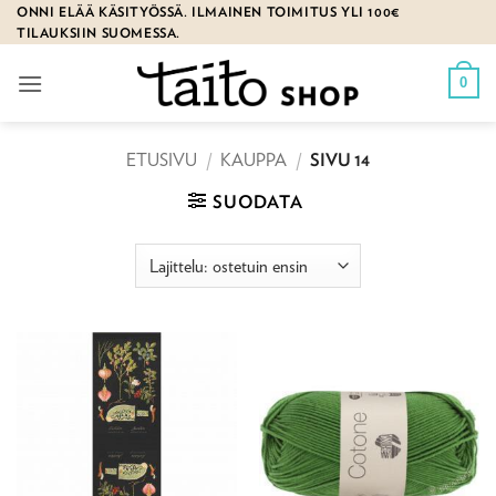
Skip
ONNI ELÄÄ KÄSITYÖSSÄ. ILMAINEN TOIMITUS YLI 100€
TILAUKSIIN SUOMESSA.
to
content
0
ETUSIVU
/
KAUPPA
/
SIVU 14
SUODATA