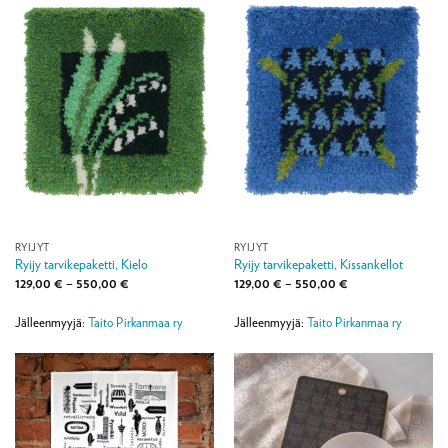
RYIJYT
RYIJYT
Ryijy tarvikepaketti, Kielo
Ryijy tarvikepaketti, Kissankellot
Hintaluokka:
Hintaluokka:
129,00
€
–
550,00
€
129,00
€
–
550,00
€
129,00 €
129,00 €
-
-
550,00 €
550,00 €
Jälleenmyyjä:
Taito Pirkanmaa ry
Jälleenmyyjä:
Taito Pirkanmaa ry