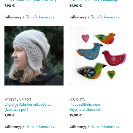
7,90
€
39,90
€
Jälleenmyyjä:
Taito Pirkanmaa ry
Jälleenmyyjä:
Taito Pirkanmaa ry
MYSSYT JA PIPOT
KIRJONTA
Digiohje Asla-korvaläppäpipo
Huopaeläinhahmot
(ladattava pdf)
kirjontatarvikepaketti
7,90
€
15,90
€
Jälleenmyyjä:
Taito Pirkanmaa ry
Jälleenmyyjä:
Taito Pirkanmaa ry