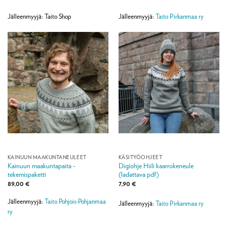
Jälleenmyyjä: Taito Shop
Jälleenmyyjä:
Taito Pirkanmaa ry
KAINUUN MAAKUNTANEULEET
KÄSITYÖOHJEET
Kainuun maakuntapaita -
Digiohje Hiili kaarrokeneule
tekemispaketti
(ladattava pdf)
89,00
€
7,90
€
Jälleenmyyjä:
Taito Pohjois-Pohjanmaa
Jälleenmyyjä:
Taito Pirkanmaa ry
ry