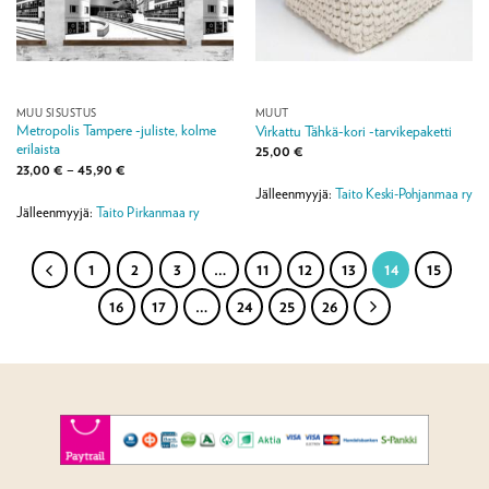
MUU SISUSTUS
MUUT
Metropolis Tampere -juliste, kolme
Virkattu Tähkä-kori -tarvikepaketti
erilaista
25,00
€
Hintaluokka:
23,00
€
–
45,90
€
23,00 €
Jälleenmyyjä:
Taito Keski-Pohjanmaa ry
-
45,90 €
Jälleenmyyjä:
Taito Pirkanmaa ry
1
2
3
…
11
12
13
14
15
16
17
…
24
25
26