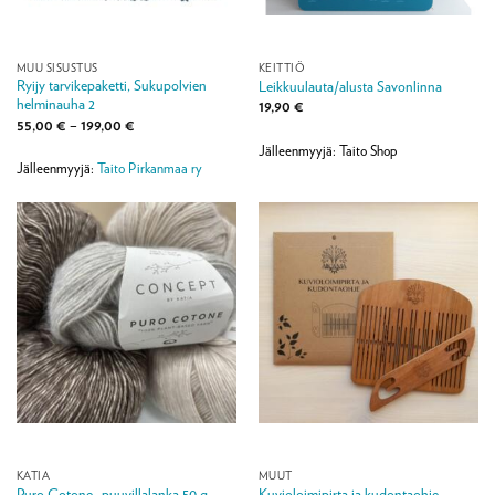
MUU SISUSTUS
KEITTIÖ
Ryijy tarvikepaketti, Sukupolvien
Leikkuulauta/alusta Savonlinna
helminauha 2
19,90
€
Hintaluokka:
55,00
€
–
199,00
€
55,00 €
Jälleenmyyjä: Taito Shop
-
199,00 €
Jälleenmyyjä:
Taito Pirkanmaa ry
KATIA
MUUT
Puro Cotone -puuvillalanka 50 g
Kuvioloimipirta ja kudontaohje