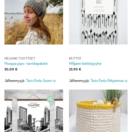
HELSINKI TUOTTEET
KEITTIÖ
Norppa pipo -tarvikepaketti
Wiljami-keittiöpyyhe
30,00
€
23,90
€
Jälleenmyyjä:
Taito Etela-Suomi ry
Jälleenmyyjä:
Taito Etela-Pohjanmaa ry