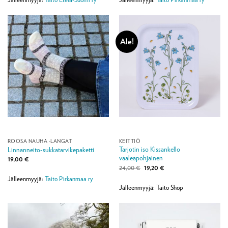
Ale!
ROOSA NAUHA -LANGAT
KEITTIÖ
Tarjotin iso Kissankello
Linnanneito-sukkatarvikepaketti
vaaleapohjainen
19,00
€
Alkuperäinen
Nykyinen
24,00
€
19,20
€
hinta
hinta
Jälleenmyyjä:
Taito Pirkanmaa ry
oli:
on:
24,00 €.
19,20 €.
Jälleenmyyjä: Taito Shop