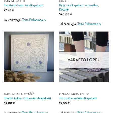
TARVIKEPAKETIT
RYIJYT
Ryijy tarvikepaketti ommellen,
Kesätuuli-hattu tarvikepaketti
Kesätär
22,90
€
540,00
€
Jälleenmyyjä:
Taito Pirkanmaa ry
Jälleenmyyjä:
Taito Pirkanmaa ry
VARASTO LOPPU
TAITO SHOP -MYYMÄLÄT
ROOSA NAUHA -LANGAT
Ellenin kukka -tuftaustarvikepaketti
Tossukat-neuletarvikepaketti
64,00
€
15,00
€
Jälleenmyyjä:
Taito Etela-Suomi ry
Jälleenmyyjä:
Taito Pirkanmaa ry