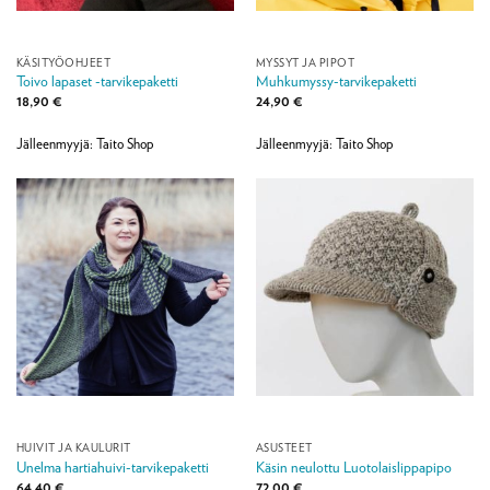
KÄSITYÖOHJEET
MYSSYT JA PIPOT
Toivo lapaset -tarvikepaketti
Muhkumyssy-tarvikepaketti
18,90
€
24,90
€
Jälleenmyyjä: Taito Shop
Jälleenmyyjä: Taito Shop
HUIVIT JA KAULURIT
ASUSTEET
Unelma hartiahuivi-tarvikepaketti
Käsin neulottu Luotolaislippapipo
64,40
€
72,00
€