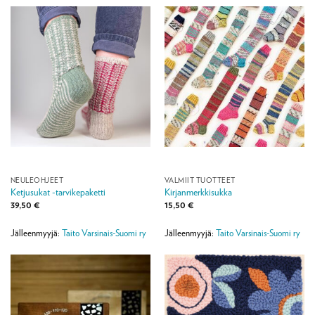
NEULEOHJEET
VALMIIT TUOTTEET
Ketjusukat -tarvikepaketti
Kirjanmerkkisukka
39,50
€
15,50
€
Jälleenmyyjä:
Taito Varsinais-Suomi ry
Jälleenmyyjä:
Taito Varsinais-Suomi ry