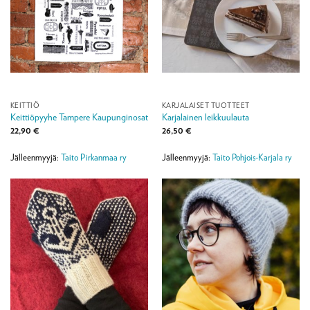
KEITTIÖ
KARJALAISET TUOTTEET
Keittiöpyyhe Tampere Kaupunginosat
Karjalainen leikkuulauta
22,90
€
26,50
€
Jälleenmyyjä:
Taito Pirkanmaa ry
Jälleenmyyjä:
Taito Pohjois-Karjala ry