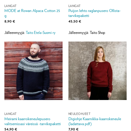
LANGAT
LANGAT
MODE at Rowan Alpaca Cotton 25
Puijon lehto raglanpusero Ollista-
g
tarvikepaketti
8,90
€
45,50
€
Jälleenmyyjä:
Taito Etela-Suomi ry
Jälleenmyyjä: Taito Shop
LANGAT
NEULEOHJEET
Meirami kaarrokeneulepusero
Digiohje Kaarnikka-kaarrokeneule
valitsemissasi väreissä -tarvikepaketti
(ladattava pdf)
54,90
€
7,90
€