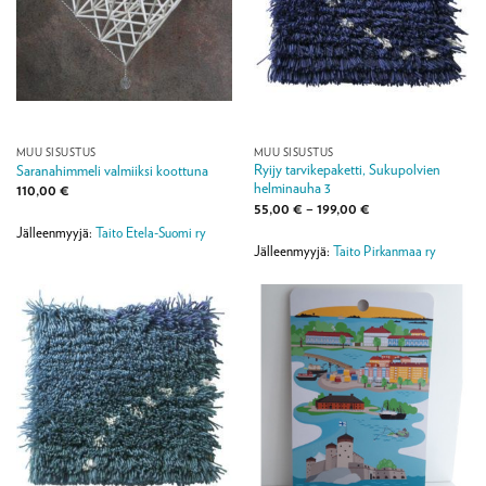
MUU SISUSTUS
MUU SISUSTUS
Ryijy tarvikepaketti, Sukupolvien
Saranahimmeli valmiiksi koottuna
helminauha 3
110,00
€
Hintaluokka:
55,00
€
–
199,00
€
55,00 €
Jälleenmyyjä:
Taito Etela-Suomi ry
-
199,00 €
Jälleenmyyjä:
Taito Pirkanmaa ry